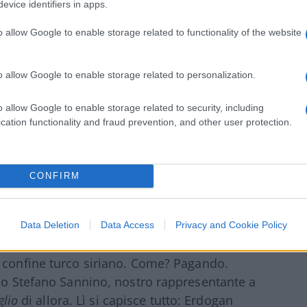
evice identifiers in apps.
rdinario mercato (e pure una insuperabile
o allow Google to enable storage related to functionality of the website
o allow Google to enable storage related to personalization.
storici chiameranno
“I sedici giorni del
o allow Google to enable storage related to security, including
 morti del Bataclan (targati Isis, sunniti), il
cation functionality and fraud prevention, and other user protection.
 Bruxelles si riuniscono tutti i ministri di
l jet russo, il 28 viene assassinato in
, il 28 a Bruxelles si apre il vertice dei
CONFIRM
 sono leader sotto choc, impauriti, disperati
 non è protetta”). Stanno per collassare,
Data Deletion
Data Access
Privacy and Cookie Policy
l confine turco siriano. Come? Pagando.
ano Stefano Sannino, nostro rappresentante a
glio
di allora. Lì si capisce tutto: Erdogan