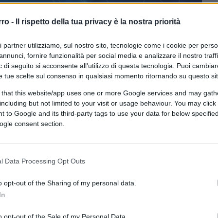
rro -
Il rispetto della tua privacy è la nostra priorità
ri partner utilizziamo, sul nostro sito, tecnologie come i cookie per pers
annunci, fornire funzionalità per social media e analizzare il nostro traff
 di seguito si acconsente all'utilizzo di questa tecnologia. Puoi cambiar
CLICCA QUI
e tue scelte sul consenso in qualsiasi momento ritornando su questo si
 that this website/app uses one or more Google services and may gath
 faccia (in un articolo, of course)
Recep
including but not limited to your visit or usage behaviour. You may click 
i. Serenamente lo faccio anch’io,
 to Google and its third-party tags to use your data for below specifi
ttore ti mette in bella vista, l’editore
ogle consent section.
. Partecipi a cortei sotto l’ambasciata turca,
o, filmati, slogan, cartelli, strazianti casi
l Data Processing Opt Outs
trano, l’atmosfera è pesante, imbarazzata,
riverne male, fatelo, però ….
o opt-out of the Sharing of my personal data.
In
o opt-out of the Sale of my Personal Data.