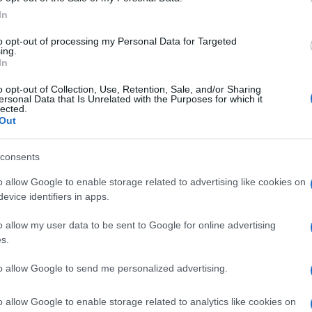
tri” lo odiano perché loro sono schierati con i
In
diano perché sono schierati con il suo nemico
protetto da Vladimir Putin, l’Establishment
to opt-out of processing my Personal Data for Targeted
ing.
in testa) ma da anni lo paga per fare il
In
nto di Germania e satelliti. Perché? Perché
o opt-out of Collection, Use, Retention, Sale, and/or Sharing
 armate sono le uniche dei 28 capaci di
ersonal Data that Is Unrelated with the Purposes for which it
lected.
cono di armi, tanto, dicono, le comprerebbe
Out
 Una nota tecnica: se bloccassero le
, le armi o sono state già consegnate o sono
consents
o allow Google to enable storage related to advertising like cookies on
evice identifiers in apps.
li eserciti Nato non vanno a presidiare
o allow my user data to be sent to Google for online advertising
 siriani che tanto ci hanno aiutato con l’Isis?
s.
 Paesi più ricchi del mondo, sia per reddito
 dell’Europa è sempre lo stesso, bravi nello
to allow Google to send me personalized advertising.
di rispondere alla domanda del vecchio Lenin:
o allow Google to enable storage related to analytics like cookies on
 execution guerresca, quindi mai saremo una