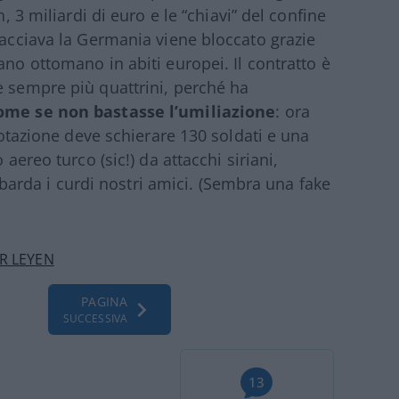
h, 3 miliardi di euro e le “chiavi” del confine
nacciava la Germania viene bloccato grazie
ano ottomano in abiti europei. Il contratto è
e sempre più quattrini, perché ha
ome se non bastasse l’umiliazione
: ora
 rotazione deve schierare 130 soldati e una
 aereo turco (sic!) da attacchi siriani,
rda i curdi nostri amici. (Sembra una fake
R LEYEN
PAGINA
SUCCESSIVA
13