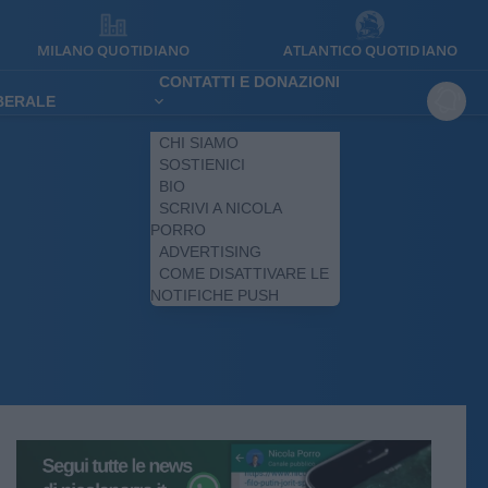
MILANO QUOTIDIANO
ATLANTICO QUOTIDIANO
CONTATTI E DONAZIONI
IBERALE
CHI SIAMO
SOSTIENICI
BIO
SCRIVI A NICOLA
PORRO
ADVERTISING
COME DISATTIVARE LE
NOTIFICHE PUSH