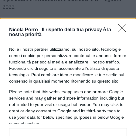
2022
#ALESSANDRO SALLUSTI
#MATTEO RENZI
Nicola Porro -
Il rispetto della tua privacy è la
#SILVIO BERLUSCONI
nostra priorità
Noi e i nostri partner utilizziamo, sul nostro sito, tecnologie
12
come i cookie per personalizzare contenuti e annunci, fornire
Leggi i commenti
funzionalità per social media e analizzare il nostro traffico.
Facendo clic di seguito si acconsente all'utilizzo di questa
tecnologia. Puoi cambiare idea e modificare le tue scelte sul
consenso in qualsiasi momento ritornando su questo sito
SEDUTE SATIRICHE
Vignetta del 07/08/2026
Please note that this website/app uses one or more Google
services and may gather and store information including but
not limited to your visit or usage behaviour. You may click to
grant or deny consent to Google and its third-party tags to
use your data for below specified purposes in below Google
Vai all'archivio delle vignette
consent section.