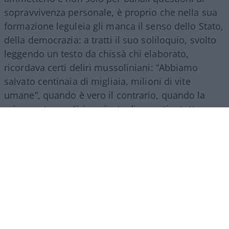
sopravvivenza personale, è proprio che nella sua
formazione leguleia gli manca il senso dello Stato,
della democrazia: a tratti il suo soliloquio, svolto
leggendo un testo da chissà chi elaborato,
ricordava certi deliri mussoliniani: “Abbiamo
salvato centinaia di migliaia, milioni di vite
umane”, quando è vero il contrario, quando la
scienza stessa s’è incaricata di smentire tutte
quelle menzogne; Fauci, con le sue ammissioni
invereconde, strappate alle sue memorie,
con i
suoi indecenti 111 appelli al “Quinto”, cioè il
rifiuto di rispondere ad altrettante domande in
Senato
, è solo l’ultimo capitolo della più
mortificante tragedia democratica a memoria di
mondo libero.