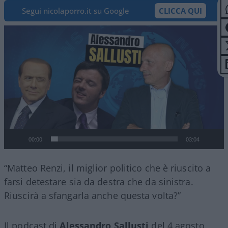
Segui nicolaporro.it su Google
CLICCA QUI
Video
Player
00:00
03:04
“Matteo Renzi, il miglior politico che è riuscito a
farsi detestare sia da destra che da sinistra.
Riuscirà a sfangarla anche questa volta?”
Il podcast di
Alessandro Sallusti
del 4 agosto