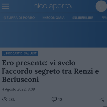
A DI PORRO
ECONOMIA
LIBERILIBRI
SHOP
IL PODCAST DI SALLUSTI
Ero presente: vi svelo
l’accordo segreto tra Renzi e
Berlusconi
4 Agosto 2022, 8:09
23k
12