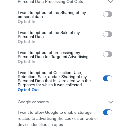
Personal Data Processing Opt Outs
I want to opt-out of the Sharing of my
personal data.
Opted In
L’inquietante tesi sul “patto”
I want to opt-out of the Sale of my
Personal Data.
per le restrizioni Covid: ehi
Opted In
Conte, parla per te
I want to opt-out of processing my
Personal Data for Targeted Advertising.
Un passaggio del soliloquio di Giuseppi in
Opted In
Commissione Covid dice tutto
I want to opt-out of Collection, Use,
Retention, Sale, and/or Sharing of my
di
Max Del Papa
Personal Data that Is Unrelated with the
3.8k
15
Purposes for which it was collected.
7 Agosto 2026, 12:32
Opted Out
Google consents
I want to allow Google to enable storage
related to advertising like cookies on web or
device identifiers in apps.