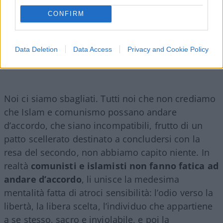
CONFIRM
Data Deletion
Data Access
Privacy and Cookie Policy
Noi ci siamo sbagliati. Tutti noi che non crediamo
che Islam e comunismo possano andare
d’accordo, che siano incompatibili, frutto di un
patto scellerato destinato a concludersi con la
resa del secondo, non abbiamo capito niente. In
realtà
comunisti e islamisti non fanno fatica ad
andare d’accordo
, li unisce la medesima
mentalità fatta di atroci sensibilità: l’odio verso la
libertà, la libera scelta, l’individuo che appartiene
a se stesso, sacro e inviolabile, e poi la