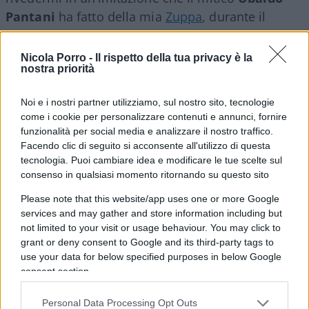
Pantani
ha fatto della mia
Zuppa
, durante il
programma
Quelli che il calcio
di Rai2…
Gustatevela anche voi. A proposito: toc toc!
Nicola Porro -
Il rispetto della tua privacy è la
nostra priorità
Dalla puntata
Quelli che il calcio
Rai2 del 22
Noi e i nostri partner utilizziamo, sul nostro sito, tecnologie
novembre 2020
come i cookie per personalizzare contenuti e annunci, fornire
funzionalità per social media e analizzare il nostro traffico.
Facendo clic di seguito si acconsente all'utilizzo di questa
tecnologia. Puoi cambiare idea e modificare le tue scelte sul
consenso in qualsiasi momento ritornando su questo sito
#IMITAZIONE
#QUELLI CHE IL CALCIO
Please note that this website/app uses one or more Google
#UBALDO PANTANI
#ZUPPA DI PORRO
services and may gather and store information including but
not limited to your visit or usage behaviour. You may click to
grant or deny consent to Google and its third-party tags to
41
use your data for below specified purposes in below Google
consent section.
Leggi i commenti
Personal Data Processing Opt Outs