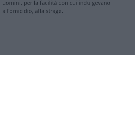
uomini, per la facilità con cui indulgevano
all’omicidio, alla strage.
Un altro tratto che accomuna Islam e comunismo,
per forza di cose, è
l’odio omicida per chi dice la
verità,
per chi sputtana la cattedrale di balle, fa