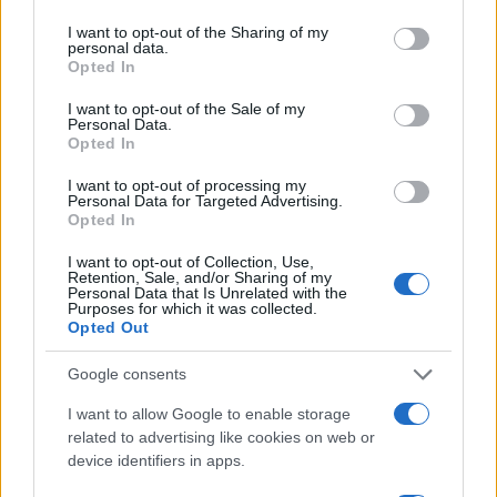
SEDUTE SATIRICHE
I want to opt-out of the Sharing of my
personal data.
Vignetta del 07/08/2026
Opted In
I want to opt-out of the Sale of my
Personal Data.
Opted In
Vai all'archivio delle vignette
I want to opt-out of processing my
Personal Data for Targeted Advertising.
Opted In
I want to opt-out of Collection, Use,
Retention, Sale, and/or Sharing of my
Personal Data that Is Unrelated with the
Purposes for which it was collected.
Islam e comunismo, l’alleanza
Opted Out
contro la libertà che nessuno
Google consents
vuole vedere
I want to allow Google to enable storage
related to advertising like cookies on web or
Due ideologie, una stessa ossessione: abolire la
device identifiers in apps.
libertà e chiamarla emancipazione