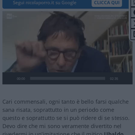
Segui nicolaporro.it su Google
CLICCA QUI
Video
Player
00:00
02:35
Cari commensali, ogni tanto è bello farsi qualche
sana risata, soprattutto in un periodo come
questo e soprattutto se si può ridere di se stesso.
Devo dire che mi sono veramente divertito nel
rivedermi in un’imitazione che il mitico
Ubaldo