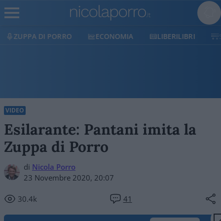
ECONOMIA
LIBERILIBRI
SHOP
SOSTIENICI
VIDEO
Esilarante: Pantani imita la
Zuppa di Porro
di
Nicola Porro
23 Novembre 2020, 20:07
30.4k
41