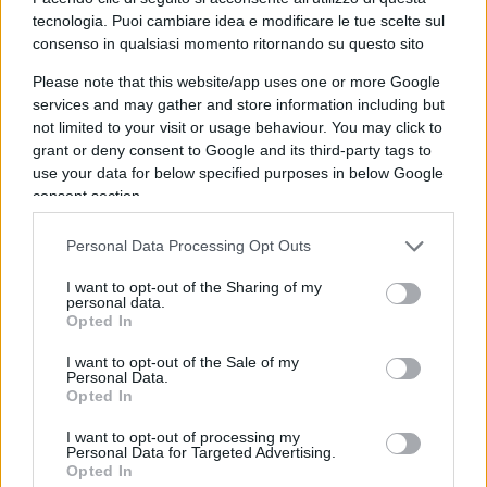
ha avuto testimonial dei salotti buoni, non ha
tecnologia. Puoi cambiare idea e modificare le tue scelte sul
avuto il sostegno dei vip, non ha beneficiato di
consenso in qualsiasi momento ritornando su questo sito
battaglie in Parlamento e non è stato spalleggiato
Please note that this website/app uses one or more Google
dal cinema, dalla musica, dalla televisione.
services and may gather and store information including but
Tutt’altro. Ed è proprio con la grancassa dei media
not limited to your visit or usage behaviour. You may click to
grant or deny consent to Google and its third-party tags to
a senso unico che, al contrario, l’
ideologia Lgbt
si
use your data for below specified purposes in below Google
è imposta e ha imposto un ribaltamento della
consent section.
realtà.
Personal Data Processing Opt Outs
#DDL ZAN
#GAY
#LGBT
#OMOFOBIA
I want to opt-out of the Sharing of my
personal data.
Opted In
Pagina
PAGINA
Precedente
SUCCESSIVA
I want to opt-out of the Sale of my
Personal Data.
Opted In
72
I want to opt-out of processing my
Personal Data for Targeted Advertising.
Leggi i commenti
Opted In