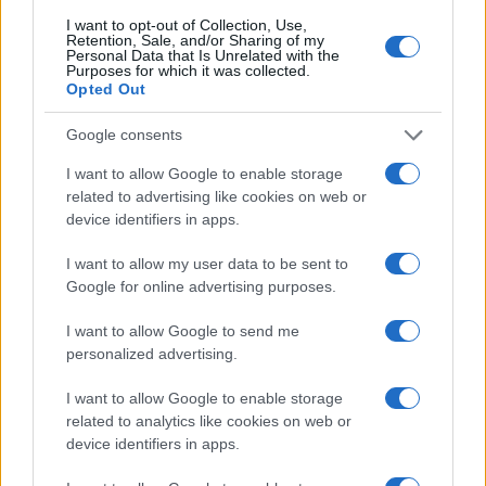
I want to opt-out of Collection, Use,
Retention, Sale, and/or Sharing of my
SEDUTE SATIRICHE
Personal Data that Is Unrelated with the
Purposes for which it was collected.
Vignetta del 07/08/2026
Opted Out
Google consents
I want to allow Google to enable storage
Vai all'archivio delle vignette
related to advertising like cookies on web or
device identifiers in apps.
I want to allow my user data to be sent to
Google for online advertising purposes.
I want to allow Google to send me
Abdul El-Sayed, il mistero
personalized advertising.
dietro il personaggio
I want to allow Google to enable storage
related to analytics like cookies on web or
Condanna Putin, sostiene l’Ucraina e la sanità
device identifiers in apps.
pubblica. Ma sul Covid e sui vaccini non dice una
parola.