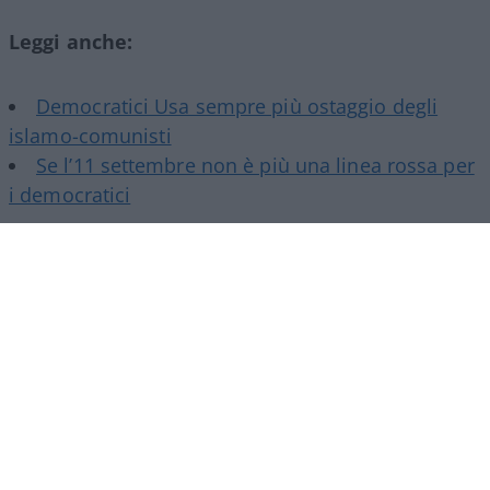
Leggi anche:
Democratici Usa sempre più ostaggio degli
islamo-comunisti
Se l’11 settembre non è più una linea rossa per
i democratici
Poi certo è un
genocidofilo
, anche se ha dalla sua
più di cento articoli da infettivologo. Non trovo
posizioni sui vaccini eccetera, ma essendo a
favore di copertura statale per le spese relative
alla salute immagino non sia uno scettico…