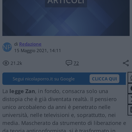
ARTICOLI
di
Redazione
15 Maggio 2021, 14:11
21.2k
72
Segui nicolaporro.it su Google
CLICCA QUI
La
legge Zan
, in fondo, consacra solo una
distopia che è già diventata realtà. Il pensiero
unico arcobaleno da anni è penetrato nelle
università, nelle televisioni e, soprattutto, nei
media. Mascherato da strumento di liberazione e
da teoria anticonformista, si è trasformato in