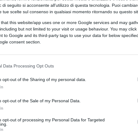
 di seguito si acconsente all'utilizzo di questa tecnologia. Puoi cambiar
adro Finanziario Pluriennale (quadro
e tue scelte sul consenso in qualsiasi momento ritornando su questo si
age.
 that this website/app uses one or more Google services and may gath
including but not limited to your visit or usage behaviour. You may click 
 to Google and its third-party tags to use your data for below specifi
our
nel suo discorso alla convenzione della
ogle consent section.
onicamente: perché cercare delle
a libertà è per loro e non per gli altri, dove
l Data Processing Opt Outs
La libertà, solo i progressisti possono
ro ne sono degni”. E perché dovremmo
o opt-out of the Sharing of my personal data.
i proposte di Michel? Dovevamo aspettarci –
In
 debolezza delle Nazioni sarebbe stato
r legge, per Stato di Diritto di un
o opt-out of the Sale of my Personal Data.
In
 una Costituzione, la asimmetria della
oleri di pochi paesi a scapito di molti altri
to opt-out of processing my Personal Data for Targeted
ing.
nee guida dirigistiche di una Unione europea
In
a Ddr.