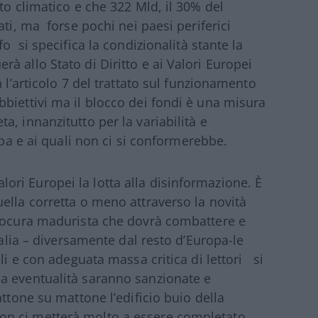
to climatico e che 322 Mld, il 30% del
ati, ma forse pochi nei paesi periferici
o si specifica la condizionalità stante la
 allo Stato di Diritto e ai Valori Europei
 l’articolo 7 del trattato sul funzionamento
biettivi ma il blocco dei fondi è una misura
, innanzitutto per la variabilità e
opa e ai quali non ci si conformerebbe.
 valori Europei la lotta alla disinformazione. È
ella corretta o meno attraverso la novità
procura madurista che dovrà combattere e
talia – diversamente dal resto d’Europa-le
li e con adeguata massa critica di lettori si
a eventualità saranno sanzionate e
ttone su mattone l’edificio buio della
n ci metterà molto a essere completato.