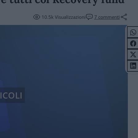
10.5k
Visualizzazioni
7
commenti
ICOLI