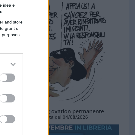
e idea e
to
er and store
to grant or
ed purposes
La standing ovation permanente
Vignetta del 04/08/2026