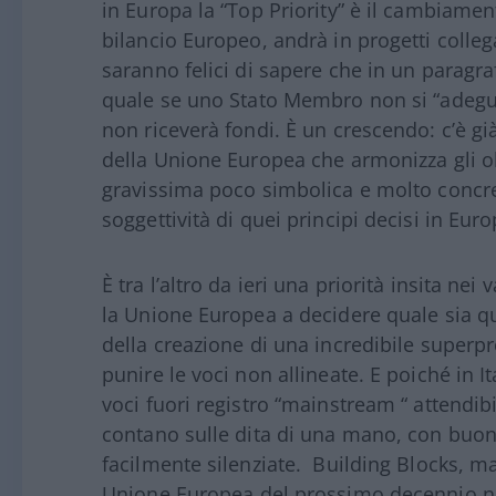
in Europa la “Top Priority” è il cambiamen
bilancio Europeo, andrà in progetti colleg
saranno felici di sapere che in un paragraf
quale se uno Stato Membro non si “adeguerà
non riceverà fondi. È un crescendo: c’è già
della Unione Europea che armonizza gli ob
gravissima poco simbolica e molto concreta
soggettività di quei principi decisi in Eur
È tra l’altro da ieri una priorità insita nei
la Unione Europea a decidere quale sia qu
della creazione di una incredibile super
punire le voci non allineate. E poiché in I
voci fuori registro “mainstream “ attendibi
contano sulle dita di una mano, con buon
facilmente silenziate. Building Blocks, ma
Unione Europea del prossimo decennio no