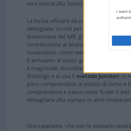
vera libertà alla Saint-Just: nessuna libertà
I want t
authenti
La bozza ufficiale da cui Michel ha tratto 
dettagliata, sicché per semplicità mi limito
dimensione del Mff, gli sgravi concessi al
contribuzione al bilancio Eu, la dimensio
sovvenzioni, come verranno allocati i fondi
E arriviamo al sesto: governance e condizio
è magistrale. Ricordiamo che in Europa so
d’obbligo e si usa il
metodo Juncker
: si
poco comprensibile ai politici di turno e l
comprendono e passa come fu per il
bail
dettagliarla alla stampa in altre cinque p
Ora sappiamo che con lo scenario recessiv