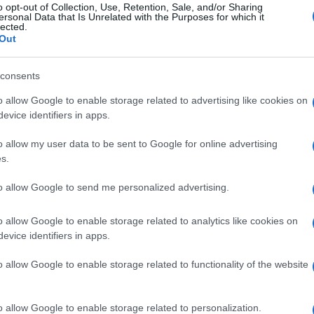
o opt-out of Collection, Use, Retention, Sale, and/or Sharing
ersonal Data that Is Unrelated with the Purposes for which it
lected.
più gradevole ed “empowered” quando si
Out
lese – ha tre punti fermi: convergenza,
ichel è chiaro: gentili Stati membri dove i
consents
n maniera maggioritaria verso partiti a noi
o allow Google to enable storage related to advertising like cookies on
 solo Europa. Se non vi “trasformerete” cari
evice identifiers in apps.
Italiani non sono un problema nei guai ci
o allow my user data to be sent to Google for online advertising
ra, al governo e all’economia ci sono uomini
s.
to allow Google to send me personalized advertising.
o allow Google to enable storage related to analytics like cookies on
 lui sarà solido e permanente e quindi per
evice identifiers in apps.
zione utilizza un modo di dire molto
 “building blocks”, i mattoni necessari per
o allow Google to enable storage related to functionality of the website
stre società”. Stupore? La Eu, disegnerà le
o il suo gusto. Non lamentatevi, questa è la
o allow Google to enable storage related to personalization.