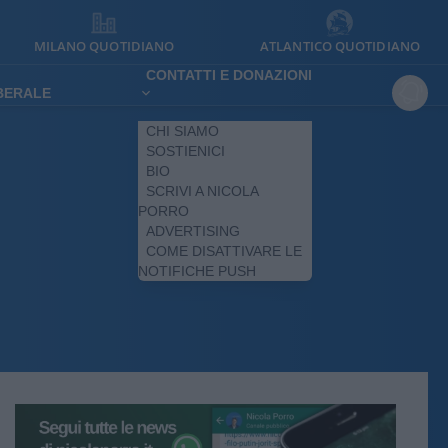
MILANO QUOTIDIANO
ATLANTICO QUOTIDIANO
CONTATTI E DONAZIONI
IBERALE
CHI SIAMO
SOSTIENICI
BIO
SCRIVI A NICOLA
PORRO
ADVERTISING
COME DISATTIVARE LE
NOTIFICHE PUSH