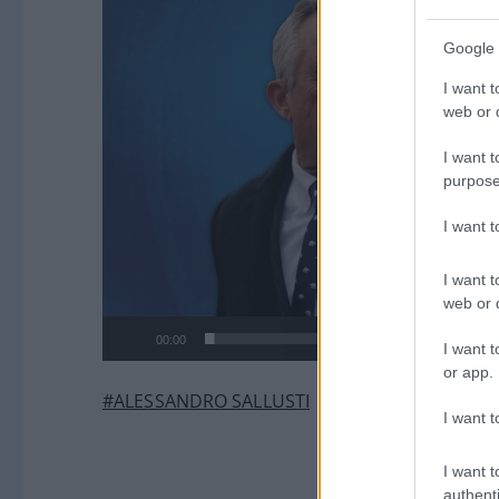
Google 
I want t
web or d
I want t
purpose
I want 
I want t
web or d
00:00
I want t
or app.
#ALESSANDRO SALLUSTI
I want t
I want t
authenti