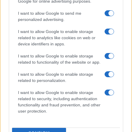
Google for online advertising purposes.
capitolo dello Stato nelle relazioni industriali che
le riguardano.
I want to allow Google to send me
personalized advertising.
I want to allow Google to enable storage
Allo stesso modo, la politica deve porsi il tema di
related to analytics like cookies on web or
device identifiers in apps.
una
concreta vigilanza
della effettività di quanto
stabilito dalla lett. n) dell’art. 1 co. 2 del Dl
I want to allow Google to enable storage
Liquidità, ai sensi della quale “
il finanziamento
related to functionality of the website or app.
coperto dalla garanzie deve essere destinato a
I want to allow Google to enable storage
sostenere costi del personale, investimenti o capitale
related to personalization.
circolante impiegati in stabilimenti produttivi e
I want to allow Google to enable storage
attività imprenditoriali che siano localizzati in Italia,
related to security, including authentication
come documentato e attestato dal rappresentante
functionality and fraud prevention, and other
legale dell’impresa beneficiaria
”.
user protection.
#DECRETO LIQUIDITÀ
#FCA
#FIAT