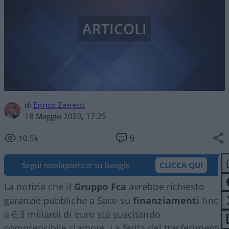
ARTICOLI
di
Enrico Zanetti
18 Maggio 2020, 17:25
10.5k
9
Segui nicolaporro.it su Google
CLICCA QUI
La notizia che il
Gruppo Fca
avrebbe richiesto
garanzie pubbliche a Sace su
finanziamenti
fino
a 6,3 miliardi di euro sta suscitando
comprensibile clamore. La ferita del trasferimento