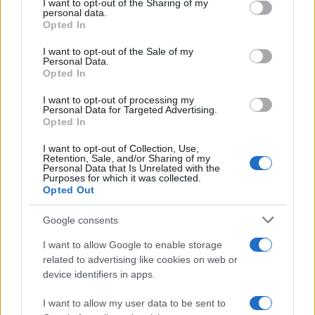
I want to opt-out of the Sharing of my
personal data.
di questo impegno può consentire al soggetto
Opted In
garante (lo Stato per il tramite di Sace) di decidere
I want to opt-out of the Sale of my
se far decadere la garanzia prestata.
Personal Data.
Opted In
Un automatismo in questo senso darebbe un
I want to opt-out of processing my
Personal Data for Targeted Advertising.
potere di contrattazione eccessivo ai
sindacati
,
Opted In
ma una facoltà espressa consentirebbe allo Stato
I want to opt-out of Collection, Use,
un potere non da poco nei confronti di quelle
Retention, Sale, and/or Sharing of my
Personal Data that Is Unrelated with the
multinazionali (non solo Fca, ovviamente, bensì
Purposes for which it was collected.
tutte) che, dopo aver preso le garanzie pubbliche,
Opted Out
dovessero assumere atteggiamenti di rottura
Google consents
unilaterale ingiustificati. Da questo punto di vista,
I want to allow Google to enable storage
avere multinazionali con stabilimenti in Italia che
related to advertising like cookies on web or
si affidano alle garanzie dello Stato italiano nei
device identifiers in apps.
confronti del settore bancario, è da considerare
fattore positivo, perché aumenta la voce in
I want to allow my user data to be sent to