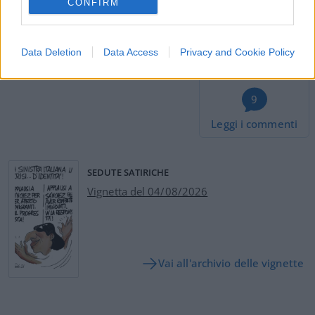
CONFIRM
#FINANZIAMENTI
#IMPRESE
#SACE
Pagina
PAGINA
Precedente
SUCCESSIVA
Data Deletion
Data Access
Privacy and Cookie Policy
9
Leggi i commenti
SEDUTE SATIRICHE
Vignetta del 04/08/2026
Vai all'archivio delle vignette