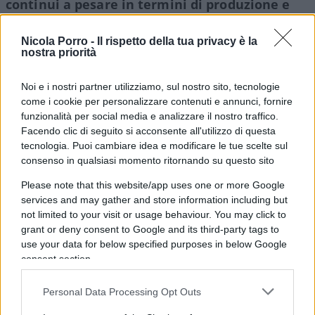
continui a pesare in termini di produzione e
occupazione per l’Italia
, prima di lanciarsi in
auspici di emarginazioni punitive che non
Nicola Porro -
Il rispetto della tua privacy è la
nostra priorità
rimarrebbero certamente senza conseguenze
(non, per intenderci, quelle di un ritorno in Italia
Noi e i nostri partner utilizziamo, sul nostro sito, tecnologie
della sede legale, ma semmai quelle dello
come i cookie per personalizzare contenuti e annunci, fornire
spostamento altrove degli stabilimenti in Italia).
funzionalità per social media e analizzare il nostro traffico.
Facendo clic di seguito si acconsente all'utilizzo di questa
tecnologia. Puoi cambiare idea e modificare le tue scelte sul
consenso in qualsiasi momento ritornando su questo sito
Una politica seria dovrebbe porsi semmai il tema
Please note that this website/app uses one or more Google
di blindare in modo adeguato le “norme di tutela
services and may gather and store information including but
not limited to your visit or usage behaviour. You may click to
del sistema Paese” che già sono tracciate nella
grant or deny consent to Google and its third-party tags to
norma. Ad esempio, laddove la lett. l) dell’art. 1
use your data for below specified purposes in below Google
co. 2 del DL Liquidità già recita “
l’impresa che
consent section.
beneficia della garanzia assume l’impegno a gestire i
Personal Data Processing Opt Outs
livelli occupazionali attraverso accordi sindacali
”, si
può pensare di rendere chiaro che il venir meno