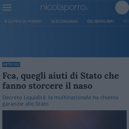
ECONOMIA
LIBERILIBRI
SHOP
SOSTIENICI
ARTICOLI
Fca, quegli aiuti di Stato che
fanno storcere il naso
Decreto Liquidità: la multinazionale ha chiesto
garanzie allo Stato