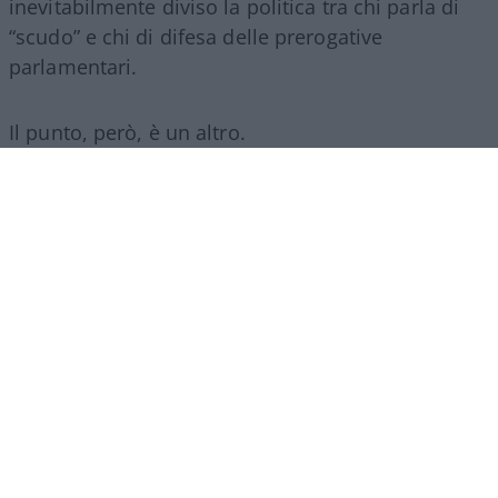
inevitabilmente diviso la politica tra chi parla di
“scudo” e chi di difesa delle prerogative
parlamentari.
Il punto, però, è un altro.