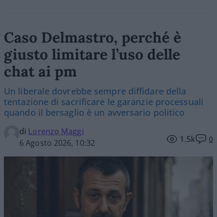
Caso Delmastro, perché è
giusto limitare l’uso delle
chat ai pm
Un liberale dovrebbe sempre diffidare della
tentazione di sacrificare le garanzie processuali
quando il bersaglio è un avversario politico
di
Lorenzo Maggi
1.5k
0
6 Agosto 2026, 10:32