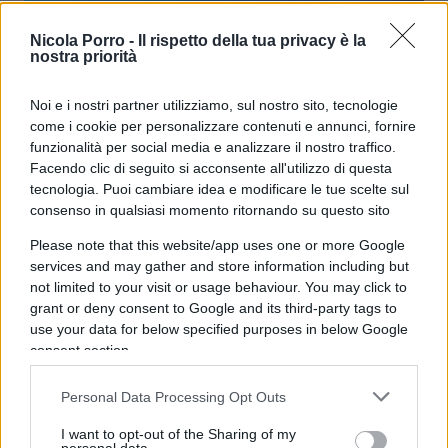
Nicola Porro -
Il rispetto della tua privacy è la
nostra priorità
Liquidità alle imprese, cosa doveva
fare il governo
Noi e i nostri partner utilizziamo, sul nostro sito, tecnologie
come i cookie per personalizzare contenuti e annunci, fornire
funzionalità per social media e analizzare il nostro traffico.
di
Redazione
4.8k
Facendo clic di seguito si acconsente all'utilizzo di questa
26 Aprile 2020, 20:27
tecnologia. Puoi cambiare idea e modificare le tue scelte sul
consenso in qualsiasi momento ritornando su questo sito
Please note that this website/app uses one or more Google
services and may gather and store information including but
not limited to your visit or usage behaviour. You may click to
grant or deny consent to Google and its third-party tags to
use your data for below specified purposes in below Google
consent section.
Personal Data Processing Opt Outs
I want to opt-out of the Sharing of my