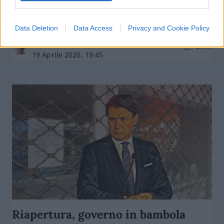
Liquidità partite Iva, quello che non
torna
Data Deletion
Data Access
Privacy and Cookie Policy
di
Leopoldo Gasbarro
29.4k
19 Aprile 2020, 19:45
Riapertura, governo in bambola