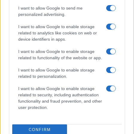
Se canti Bella Ciao non serve
I want to allow Google to send me
personalized advertising.
l’autocertificazione
I want to allow Google to enable storage
related to analytics like cookies on web or
di
Nicola Porro
38.7k
device identifiers in apps.
26 Aprile 2020, 12:03
I want to allow Google to enable storage
related to functionality of the website or app.
I want to allow Google to enable storage
related to personalization.
I want to allow Google to enable storage
nicolaporro.it
related to security, including authentication
functionality and fraud prevention, and other
user protection.
CONFIRM