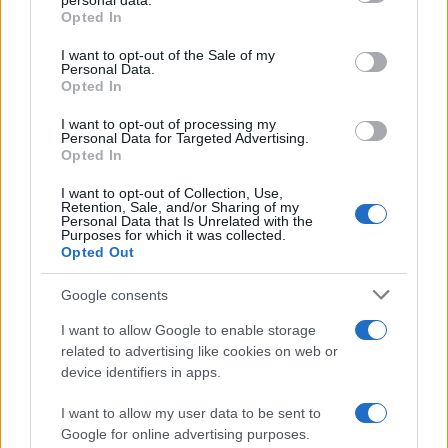
personal data.
Opted In
Cura Italia e Decreto Liquidità alle
I want to opt-out of the Sale of my
Personal Data.
prese con il rischio Utp
Opted In
I want to opt-out of processing my
di
Fabiola Pietrella
Personal Data for Targeted Advertising.
3.1k
Opted In
26 Aprile 2020, 16:13
I want to opt-out of Collection, Use,
Retention, Sale, and/or Sharing of my
Personal Data that Is Unrelated with the
Purposes for which it was collected.
Opted Out
Google consents
I want to allow Google to enable storage
related to advertising like cookies on web or
device identifiers in apps.
I want to allow my user data to be sent to
Google for online advertising purposes.