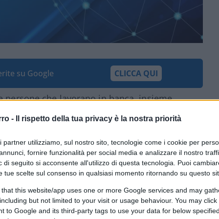
ferite su Google
CLICCA QUI
le persone che lavorano in banca, insieme
no contribuendo a tenere in piedi un Paese
rro -
Il rispetto della tua privacy è la nostra priorità
gliamo però essere strumentalizzati. Le
n siamo un’istituzione, facciamo quello che
ri partner utilizziamo, sul nostro sito, tecnologie come i cookie per pers
eglio”.
annunci, fornire funzionalità per social media e analizzare il nostro traff
 di seguito si acconsente all'utilizzo di questa tecnologia. Puoi cambiar
e tue scelte sul consenso in qualsiasi momento ritornando su questo si
 that this website/app uses one or more Google services and may gath
ssociazione Bancaria Italiana) pone l’accento
including but not limited to your visit or usage behaviour. You may click 
 fa in una video-intervista concessaci in
 to Google and its third-party tags to use your data for below specifi