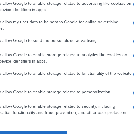
iamo a piè pari la parte della modulistica,
o allow Google to enable storage related to advertising like cookies on
bilità e concentriamoci sull’ultima parte del
evice identifiers in apps.
ta dal presidente Patuelli.
o allow my user data to be sent to Google for online advertising
s.
rantire finanziamenti per un importo
to allow Google to send me personalized advertising.
ti dell’impresa, secondo quanto indicato
unque fino a 25 mila euro”. A leggere
o allow Google to enable storage related to analytics like cookies on
cchio e su cui si farebbe bene a prestare
evice identifiers in apps.
f
inanziamento
. Da vocabolario troviamo la
o allow Google to enable storage related to functionality of the website
che un Istituto o società di credito
ocietà, associazione o ente pubblico,
alcuni requisiti che variano a seconda delle
o allow Google to enable storage related to personalization.
o allow Google to enable storage related to security, including
cation functionality and fraud prevention, and other user protection.
do perduto
lo dimentichi. Quello che si
anche dallo Stato. Le banche anticipano il