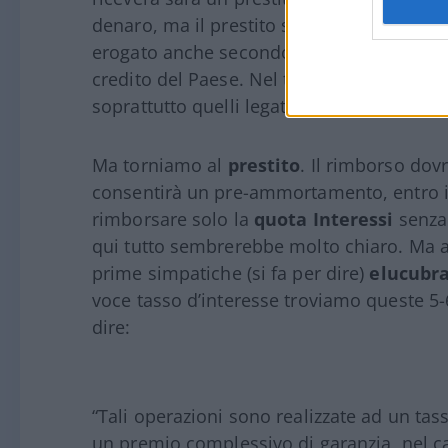
denaro, ma il prestito sarà rimborsato da 
erogato anche secondo una lettera diramata 
credito del Paese. Nel testo sono elencati 
soprattutto quelli legati all’anti-riciclaggio
Ma torniamo al
prestito
. Il rimborso dov
consentirà un pre-ammortamento, entro i 
rimborsare solo la
quota Interessi
senza 
qui tutto sembrerebbe molto chiaro. Ma al
prime simpatiche (si fa per dire)
elucubra
voce tasso d’interesse troviamo queste 5-6
dire:
“Tali operazioni sono realizzate ad un tass
un premio complessivo di garanzia, nel ca