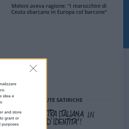
Meloni aveva ragione: "I marocchini di
Ceuta sbarcano in Europa col barcone"
onalizzare
ico.
e idea e
SEDUTE SATIRICHE
to
er and store
to grant or
ed purposes