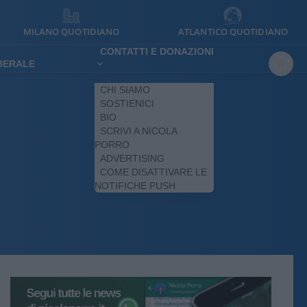
MILANO QUOTIDIANO
ATLANTICO QUOTIDIANO
CONTATTI E DONAZIONI
IBERALE
CHI SIAMO
SOSTIENICI
BIO
SCRIVI A NICOLA
PORRO
ADVERTISING
COME DISATTIVARE LE
NOTIFICHE PUSH