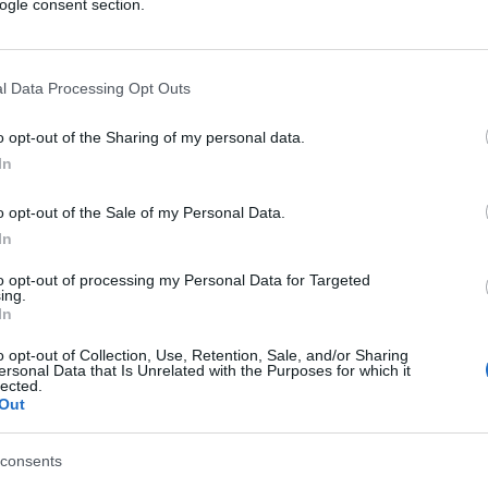
rata qualche tensione in alcune filiali di
ogle consent section.
una mancanza di chiarezza comunicativa su
ociale. Ci riferiamo in particolare ai 25
l Data Processing Opt Outs
e Iva all’interno del
Decreto Liquidità.
Lo
?
o opt-out of the Sharing of my personal data.
In
 sarà semplice gestire tutte le pratiche
occupato – anche perché molti sono convinti
o opt-out of the Sale of my Personal Data.
In
ritto ai 25 mila euro e soprattutto ancor
 di un prestito e non di un finanziamento a
to opt-out of processing my Personal Data for Targeted
ing.
a far di meglio…”.
In
o opt-out of Collection, Use, Retention, Sale, and/or Sharing
ersonal Data that Is Unrelated with the Purposes for which it
lected.
isi del decreto. Chi avrà diritto a questo
Out
 averlo? Due giorni fa è stato diramato un
a raccolto tutte le informazioni necessarie
consents