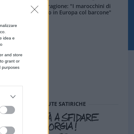
Meloni aveva ragione: "I marocchini di
Ceuta sbarcano in Europa col barcone"
onalizzare
ico.
e idea e
to
er and store
to grant or
ed purposes
SEDUTE SATIRICHE