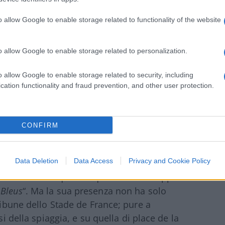
o allow Google to enable storage related to functionality of the website
ul caso Ustica
acilla
 lettera a Macron
o allow Google to enable storage related to personalization.
o allow Google to enable storage related to security, including
cation functionality and fraud prevention, and other user protection.
1700217657549582723?s=20
CONFIRM
residente francese ha cercato di stemperare
Data Deletion
Data Access
Privacy and Cookie Policy
Macron – per tutti noi francesi, è un
rritorio tutte queste squadre della Coppa
i
Bleus
“. Ma la sua presenza non ha solo
tribune dello Stade de France; pure a
si della spiaggia, e su quella di place de la