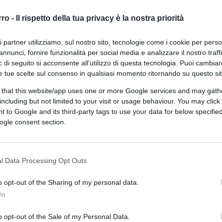
rro -
Il rispetto della tua privacy è la nostra priorità
ri partner utilizziamo, sul nostro sito, tecnologie come i cookie per pers
annunci, fornire funzionalità per social media e analizzare il nostro traff
 di seguito si acconsente all'utilizzo di questa tecnologia. Puoi cambiar
e tue scelte sul consenso in qualsiasi momento ritornando su questo si
 that this website/app uses one or more Google services and may gath
including but not limited to your visit or usage behaviour. You may click 
 to Google and its third-party tags to use your data for below specifi
CLICCA QUI
ogle consent section.
l Data Processing Opt Outs
0:00
/
--:--
a ricevuta ieri sera dal presidente francese,
o opt-out of the Sharing of my personal data.
artita di apertura dei mondiali di rugby tra
In
con l’impresa parigina che ha trionfato 27-13
o opt-out of the Sale of my Personal Data.