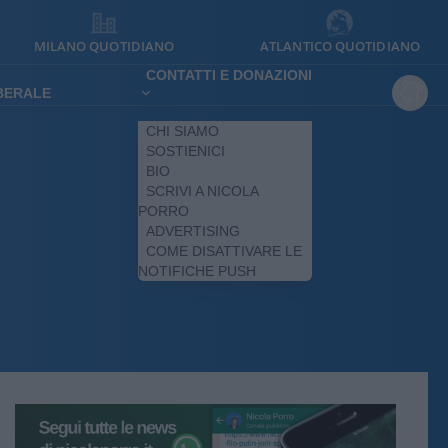
MILANO QUOTIDIANO
ATLANTICO QUOTIDIANO
CONTATTI E DONAZIONI
IBERALE
CHI SIAMO
SOSTIENICI
BIO
SCRIVI A NICOLA
PORRO
ADVERTISING
COME DISATTIVARE LE
NOTIFICHE PUSH