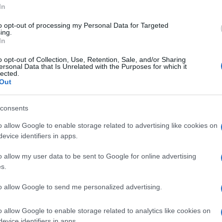
ivate già prima del fischio di inizio, quando
In
er il proprio intervento – è stato
accolto
to opt-out of processing my Personal Data for Targeted
stazione. Un episodio che ha obbligato il
ing.
) a dover aspettare che i boati calassero,
In
o opt-out of Collection, Use, Retention, Sale, and/or Sharing
ersonal Data that Is Unrelated with the Purposes for which it
lected.
Out
consents
n’accoglienza di questo tipo a Macron. Solo
o allow Google to enable storage related to advertising like cookies on
 scontri di quest’estate nelle
banlieue
per
evice identifiers in apps.
francese è stato fischiato e
invitato a
o allow my user data to be sent to Google for online advertising
e la parata sugli Champs-Élysées, in
s.
ella Bastiglia nel 1789, uno dei momenti
to allow Google to send me personalized advertising.
o allow Google to enable storage related to analytics like cookies on
evice identifiers in apps.