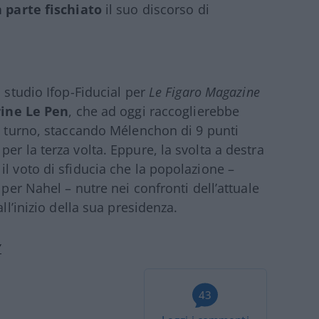
n parte fischiato
il suo discorso di
o studio Ifop-Fiducial per
Le Figaro Magazine
ine Le Pen
, che ad oggi raccoglierebbe
mo turno, staccando Mélenchon di 9 punti
er la terza volta. Eppure, la svolta a destra
l voto di sfiducia che la popolazione –
 per Nahel – nutre nei confronti dell’attuale
ll’inizio della sua presidenza.
Y
43