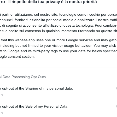
rro -
Il rispetto della tua privacy è la nostra priorità
ri partner utilizziamo, sul nostro sito, tecnologie come i cookie per pers
annunci, fornire funzionalità per social media e analizzare il nostro traff
 di seguito si acconsente all'utilizzo di questa tecnologia. Puoi cambiar
e tue scelte sul consenso in qualsiasi momento ritornando su questo si
 that this website/app uses one or more Google services and may gath
 tramite Canva.com
including but not limited to your visit or usage behaviour. You may click 
 to Google and its third-party tags to use your data for below specifi
ogle consent section.
CLICCA QUI
l Data Processing Opt Outs
0:00
/
--:--
o opt-out of the Sharing of my personal data.
iaffi per monsieur Macron
. Potrebbe
In
er i transalpini e il loro presidente. In una
e
violente rivolte delle banlieu andate in
o opt-out of the Sale of my Personal Data.
iovane Nahel, si sono tenuti i consueti
In