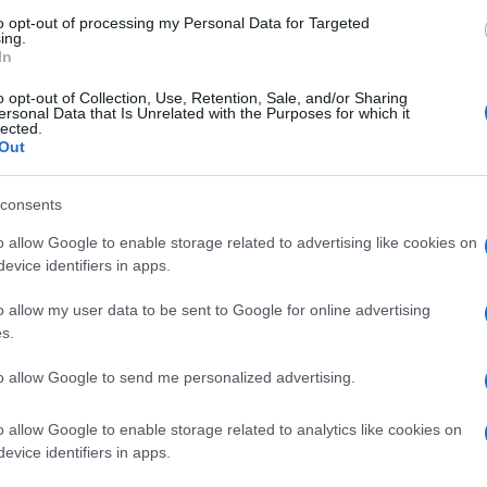
azionale francese.
to opt-out of processing my Personal Data for Targeted
ing.
In
o opt-out of Collection, Use, Retention, Sale, and/or Sharing
 per via di
un clima a dir poco infuocato
,
ersonal Data that Is Unrelated with the Purposes for which it
lected.
e da un momento all’altro, anche in un
Out
nale. Ultimamente, però, nella vicina
cetto in un caso:
per contestare Emmanuel
consents
 president
è bersaglio di feroci critiche che
o allow Google to enable storage related to advertising like cookies on
ra. La riforma delle pensioni prima, le
evice identifiers in apps.
 dire che sia un periodo felice per il
o allow my user data to be sent to Google for online advertising
uanto accaduto nel giorno delle gloriose
s.
nesima prova. Non solo l’inquilino
a tenere il consueto discorso alla nazione in
to allow Google to send me personalized advertising.
tto di pesantissime critiche da parte della
o allow Google to enable storage related to analytics like cookies on
evice identifiers in apps.