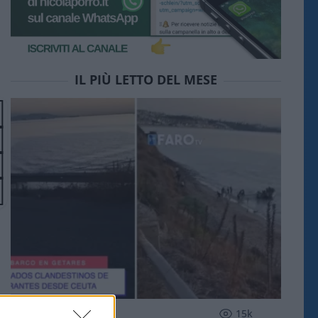
IL PIÙ LETTO DEL MESE
ESTERI
15k