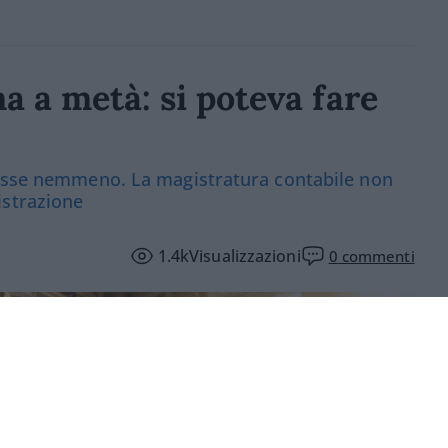
ma a metà: si poteva fare
tasse nemmeno. La magistratura contabile non
istrazione
1.4k
Visualizzazioni
0
commenti