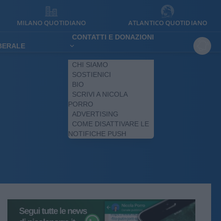
MILANO QUOTIDIANO
ATLANTICO QUOTIDIANO
CONTATTI E DONAZIONI
IBERALE
CHI SIAMO
SOSTIENICI
BIO
SCRIVI A NICOLA
PORRO
ADVERTISING
COME DISATTIVARE LE
NOTIFICHE PUSH