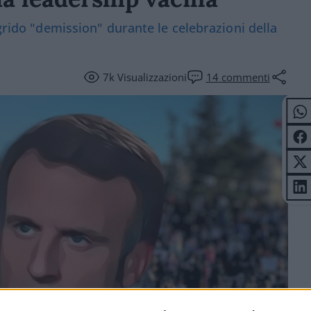
 grido "demission" durante le celebrazioni della
7k
Visualizzazioni
14
commenti