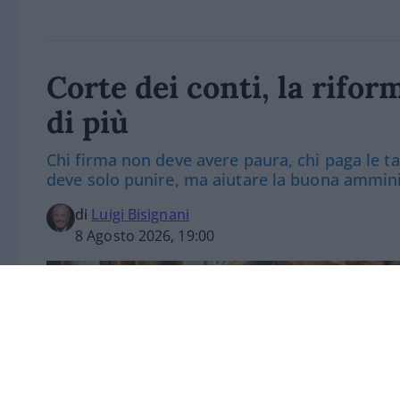
Corte dei conti, la rifor
di più
Chi firma non deve avere paura, chi paga le 
deve solo punire, ma aiutare la buona ammin
di
Luigi Bisignani
8 Agosto 2026, 19:00