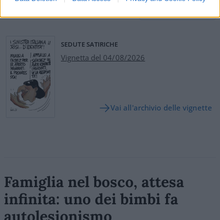
Leggi i commenti
SEDUTE SATIRICHE
Vignetta del 04/08/2026
Vai all'archivio delle vignette
Famiglia nel bosco, attesa
infinita: uno dei bimbi fa
autolesionismo