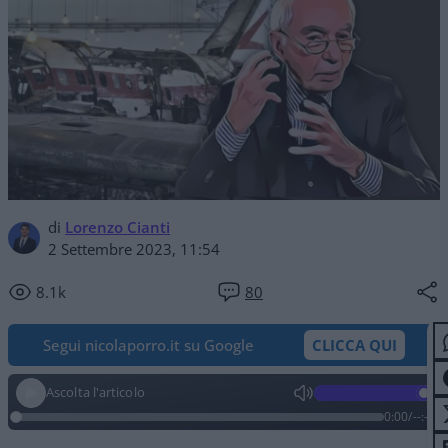
di
Lorenzo Cianti
2 Settembre 2023, 11:54
8.1k
80
Segui nicolaporro.it su Google
CLICCA QUI
Ascolta l'articolo
0:00
/
--:--