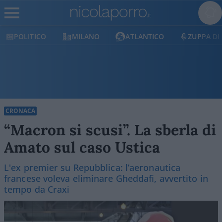
POLITICO
MILANO
ATLANTICO
ZUPPA DI
CRONACA
“Macron si scusi”. La sberla di
Amato sul caso Ustica
L'ex premier su Repubblica: l’aeronautica
francese voleva eliminare Gheddafi, avvertito in
tempo da Craxi