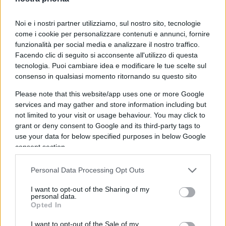
vittime e verso la Storia”.
Noi e i nostri partner utilizziamo, sul nostro sito, tecnologie
Amato sostiene la responsabilità dell’aeronautica
come i cookie per personalizzare contenuti e annunci, fornire
funzionalità per social media e analizzare il nostro traffico.
francese nell’episodio, con la complicità degli Stati
Facendo clic di seguito si acconsente all'utilizzo di questa
Uniti. L’obiettivo era chiaro:
eliminare
tecnologia. Puoi cambiare idea e modificare le tue scelte sul
fisicamente Gheddafi
, che si trovava in volo su
consenso in qualsiasi momento ritornando su questo sito
un Mig della sua aviazione. Secondo l’ex
Please note that this website/app uses one or more Google
presidente del Consiglio, il piano prevedeva di
services and may gather and store information including but
simulare un’esercitazione della Nato, nel corso
not limited to your visit or usage behaviour. You may click to
grant or deny consent to Google and its third-party tags to
della quale sarebbe dovuto partire un missile
use your data for below specified purposes in below Google
contro il leader libico. L’esercitazione non era altro
consent section.
che una messinscena tesa a spacciare l’attentato
come un incidente involontario.
Personal Data Processing Opt Outs
I want to opt-out of the Sharing of my
La responsabilità francese
personal data.
Opted In
I want to opt-out of the Sale of my