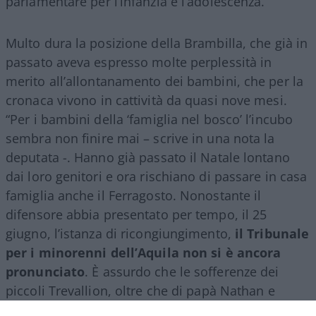
parlamentare per l’infanzia e l’adolescenza.
Multo dura la posizione della Brambilla, che già in
passato aveva espresso molte perplessità in
merito all’allontanamento dei bambini, che per la
cronaca vivono in cattività da quasi nove mesi.
“Per i bambini della ‘famiglia nel bosco’ l’incubo
sembra non finire mai – scrive in una nota la
deputata -. Hanno già passato il Natale lontano
dai loro genitori e ora rischiano di passare in casa
famiglia anche il Ferragosto. Nonostante il
difensore abbia presentato per tempo, il 25
giugno, l’istanza di ricongiungimento,
il Tribunale
per i minorenni dell’Aquila non si è ancora
pronunciato
. È assurdo che le sofferenze dei
piccoli Trevallion, oltre che di papà Nathan e
mamma Catherine, debbano essere prolungate