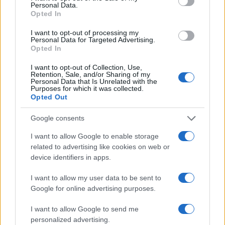
Personal Data.
Il Rais fu avvertito in tempo del pericolo e non salì
Opted In
sul suo aereo.
Bettino Craxi
, segretario del
I want to opt-out of processing my
Partito Socialista Italiano, segnalò a Gheddafi la
Personal Data for Targeted Advertising.
Opted In
manovra in corso nei cieli italiani. E il missile
sganciato contro il Mig libico finì per colpire il Dc9
I want to opt-out of Collection, Use,
Retention, Sale, and/or Sharing of my
dell’Itavia, che si inabissò con dentro 81 civili
Personal Data that Is Unrelated with the
Purposes for which it was collected.
innocenti. L’ipotesi più accreditata è che quel
Opted Out
missile sia stato
lanciato da un caccia francese
Google consents
partito da una portaerei al largo della costa
meridionale della Corsica o dalla base militare di
I want to allow Google to enable storage
Solenzara, quella sera molto trafficata.
related to advertising like cookies on web or
device identifiers in apps.
Amato chiede che a fare i conti con la storia sia il
I want to allow my user data to be sent to
Google for online advertising purposes.
capo dell’Eliseo,
Emmanuel Macron
: “La Francia
su questo non ha mai fatto luce. Mi chiedo perché
I want to allow Google to send me
un giovane presidente come Macron, anche
personalized advertising.