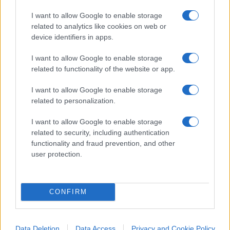
anagraficamente estraneo alla tragedia di Ustica,
I want to allow Google to enable storage
non voglia togliere l’onta che pesa sulla Francia. E
related to analytics like cookies on web or
può toglierla solo in due modi: o dimostrando che
device identifiers in apps.
questa tesi è infondata oppure, una volta
I want to allow Google to enable storage
verificata la sua fondatezza, porgendo le scuse più
related to functionality of the website or app.
profonde all’Italia e alle famiglie delle vittime in
nome del suo governo. Il protratto silenzio non mi
I want to allow Google to enable storage
related to personalization.
pare una soluzione”.
I want to allow Google to enable storage
related to security, including authentication
functionality and fraud prevention, and other
Lorenzo Cianti, 2 settembre 2023
user protection.
#FRANCIA
#GIULIANO AMATO
#MACRON
#STRAGE
#USTICA
CONFIRM
80
Data Deletion
Data Access
Privacy and Cookie Policy