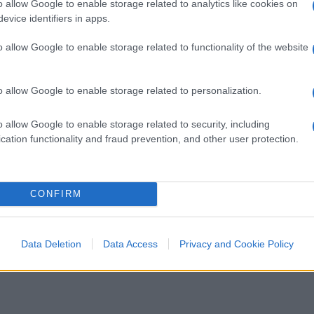
o allow Google to enable storage related to analytics like cookies on
evice identifiers in apps.
o allow Google to enable storage related to functionality of the website
e bracieri olimpici
, realizzati grazie al
accogliere la fiamma olimpica in
o allow Google to enable storage related to personalization.
Ampezzo
: rappresentano due Soli e rendono
o allow Google to enable storage related to security, including
stella che permette la vita sul nostro
cation functionality and fraud prevention, and other user protection.
ch in collaborazione con Lida Castelli e
ati in alluminio aerodinamico, uno dei
tati pensati per garantire l’assenza di
CONFIRM
tico, minime emissioni di fumo e totale
ubblico. I due bracieri olimpici resteranno
er poi riattivarsi il 6 marzo con l’arrivo
Data Deletion
Data Access
Privacy and Cookie Policy
finitivamente il 15 marzo al termine della