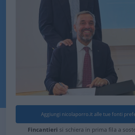
Aggiungi nicolaporro.it alle tue fonti pre
Fincantieri
si schiera in prima fila a sos