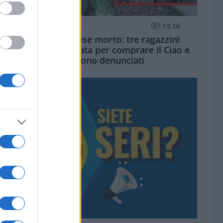
SOCIETÀ
13.1k
Siamo un Paese morto: tre ragazzini
vendono limonata per comprare il Ciao e
vengono denunciati