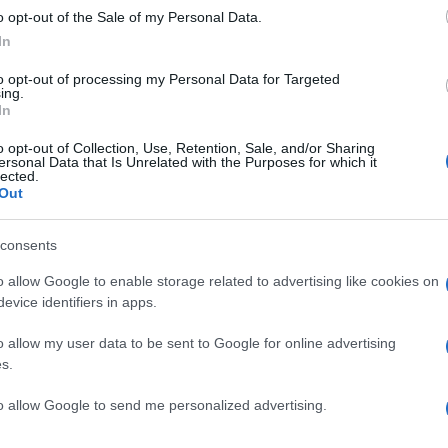
fide e le aspirazioni delle nuove generazioni.
o opt-out of the Sale of my Personal Data.
atore di cambiamento sociale e culturale,
In
na società più equa e accogliente. E’ la
to opt-out of processing my Personal Data for Targeted
 della cantieristica, che solo in Italia
ing.
mila nel mondo). Di particolare rilevanza è
In
ui il gruppo fa di diversità, equità e
o opt-out of Collection, Use, Retention, Sale, and/or Sharing
dentità.
ersonal Data that Is Unrelated with the Purposes for which it
lected.
Out
i valori”
consents
nternazionale come i Giochi Olimpici e
esenta per
Fincantieri
un
’
occasione unica
o allow Google to enable storage related to advertising like cookies on
me
inclusione e rispetto
che sono alla base
evice identifiers in apps.
In un contesto globale che richiede
o allow my user data to be sent to Google for online advertising
za di una comunità si misuri nella capacità
s.
are le sfide in opportunità. Come costruttori
to allow Google to send me personalized advertising.
ruttori di valori
, accompagnando l
’
Italia in
 paralimpica”, ha proseguito l’ad di