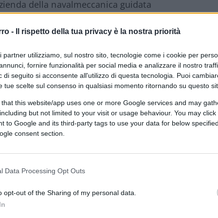
’azienda della navalmeccanica guidata
Folgiero la manifestazione a Cinque Cerchi
tuiscono infatti un esempio straordinario di
rro -
Il rispetto della tua privacy è la nostra priorità
 ispirano quotidianamente il Gruppo nel
ri partner utilizziamo, sul nostro sito, tecnologie come i cookie per pers
e.
annunci, fornire funzionalità per social media e analizzare il nostro traff
 di seguito si acconsente all'utilizzo di questa tecnologia. Puoi cambiar
ina
e tue scelte sul consenso in qualsiasi momento ritornando su questo si
l’ambito di un accordo di partnership siglato
 that this website/app uses one or more Google services and may gath
ppo, nel contribuire a un progetto di respiro
including but not limited to your visit or usage behaviour. You may click 
 to Google and its third-party tags to use your data for below specifi
 della scena, conferma così il proprio ruolo di
ogle consent section.
lla responsabilità sociale d
’
impresa. La
 dello stesso Folgiero e dei vertici della
dente Giovanni Malagò e il ceo Andrea
l Data Processing Opt Outs
o opt-out of the Sharing of my personal data.
In
programma everyDEI