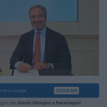
ferite su Google
CLICCA QUI
tegno dei
Giochi Olimpici e Paralimpici