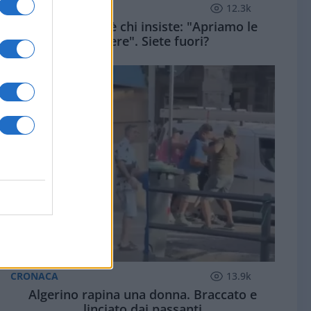
ZUPPA DI PORRO
12.3k
Dopo Ceuta c'è chi insiste: "Apriamo le
frontiere". Siete fuori?
CRONACA
13.9k
Algerino rapina una donna. Braccato e
linciato dai passanti