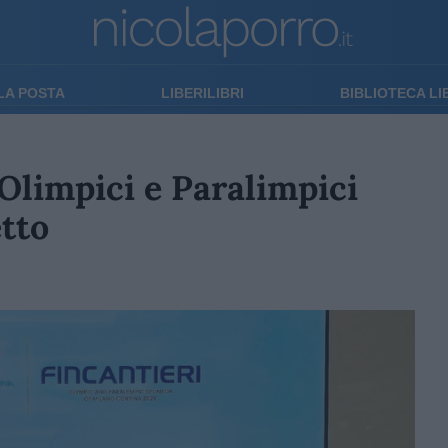
LA POSTA
LIBERILIBRI
BIBLIOTECA L
 Olimpici e Paralimpici
etto