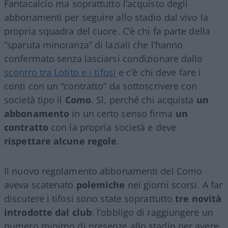
Fantacalcio ma soprattutto l’acquisto degli
abbonamenti per seguire allo stadio dal vivo la
propria squadra del cuore. C’è chi fa parte della
“sparuta minoranza” di laziali che l’hanno
confermato senza lasciarsi condizionare dallo
scontro tra Lotito e i tifosi
e c’è chi deve fare i
conti con un “contratto” da sottoscrivere con
società tipo il
Como
. Sì, perché chi acquista
un
abbonamento
in un certo senso firma
un
contratto
con la propria società e deve
rispettare alcune regole
.
Il nuovo regolamento abbonamenti del Como
aveva scatenato
polemiche
nei giorni scorsi. A far
discutere i tifosi sono state soprattutto
tre novità
introdotte dal club
: l’obbligo di raggiungere un
numero minimo di presenze allo stadio per avere