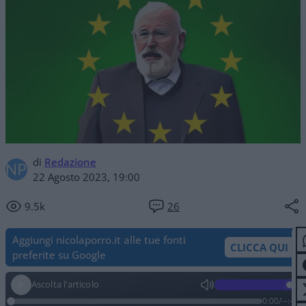
di
Redazione
22 Agosto 2023, 19:00
9.5k
26
Aggiungi nicolaporro.it alle tue fonti
CLICCA QUI
preferite su Google
Ascolta l'articolo
0:00
/
--:--