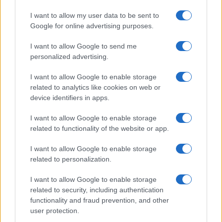
I want to allow my user data to be sent to
Google for online advertising purposes.
I want to allow Google to send me
personalized advertising.
I want to allow Google to enable storage
related to analytics like cookies on web or
device identifiers in apps.
I want to allow Google to enable storage
related to functionality of the website or app.
C’è poi
un tema di principio
: l’abbonamento è un
I want to allow Google to enable storage
contratto, non una proprietà piena ed è dunque
related to personalization.
legittimo che preveda condizioni d’uso, comprese
I want to allow Google to enable storage
quelle legate al rinnovo. Ma la libertà contrattuale
related to security, including authentication
del tifoso — decidere se andare o meno alla
functionality and fraud prevention, and other
user protection.
partita — non dovrebbe essere sacrificata