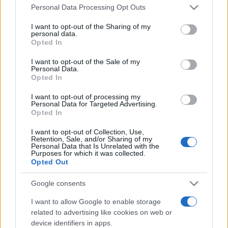
Personal Data Processing Opt Outs
biglietti. Da questo punto di vista, il tentativo di
tutelarsi può essere comprensibile.
I want to opt-out of the Sharing of my
personal data.
Opted In
Il chiarimento di Suwarso attenua la misura, ma
I want to opt-out of the Sale of my
non ne cambia la sostanza
: una soglia rigida di
Personal Data.
Opted In
assenze — tre, secondo la prima formulazione —
continua a non distinguere tra chi specula
I want to opt-out of processing my
Personal Data for Targeted Advertising.
sistematicamente rivendendo il proprio posto ai
Opted In
match più attesi e chi, semplicemente, non può
I want to opt-out of Collection, Use,
essere presente per lavoro, salute o altri impegni
Retention, Sale, and/or Sharing of my
Personal Data that Is Unrelated with the
legittimi. Perdere il diritto di rinnovo è una
Purposes for which it was collected.
Opted Out
sanzione meno drastica del ritiro immediato, ma
resta comunque una sanzione e il rischio è che
Google consents
colpisca il tifoso onesto tanto quanto lo
I want to allow Google to enable storage
speculatore.
related to advertising like cookies on web or
device identifiers in apps.