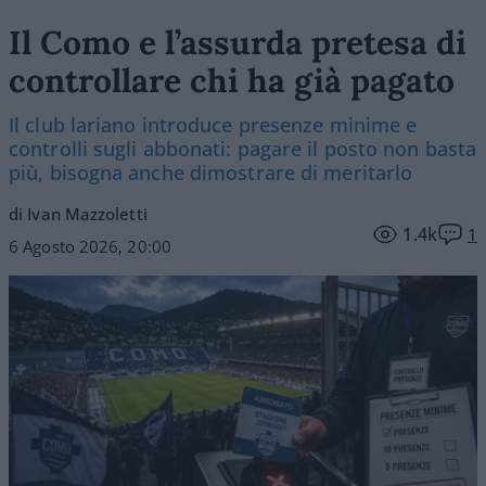
Il Como e l’assurda pretesa di
controllare chi ha già pagato
Il club lariano introduce presenze minime e
controlli sugli abbonati: pagare il posto non basta
più, bisogna anche dimostrare di meritarlo
di Ivan Mazzoletti
1.4k
1
6 Agosto 2026, 20:00