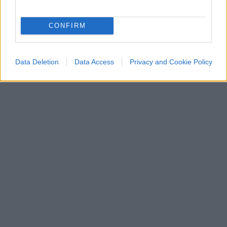
sull’altare di un problema che riguarda una
minoranza di speculatori.
CONFIRM
Ivan Mazzoletti, 6 agosto 2026
Data Deletion
Data Access
Privacy and Cookie Policy