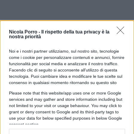
Nicola Porro -
Il rispetto della tua privacy è la
nostra priorità
Noi e i nostri partner utilizziamo, sul nostro sito, tecnologie
come i cookie per personalizzare contenuti e annunci, fornire
funzionalità per social media e analizzare il nostro traffico.
Il secondary ticket a prezzo maggiorato
non è un
Facendo clic di seguito si acconsente all'utilizzo di questa
dettaglio marginale
: distorce il sistema di prezzi
tecnologia. Puoi cambiare idea e modificare le tue scelte sul
consenso in qualsiasi momento ritornando su questo sito
pensato per premiare la fedeltà. Se chi ha un
abbonamento scontato può rivenderlo a prezzo
Please note that this website/app uses one or more Google
pieno proprio sulle partite più richieste, il
services and may gather and store information including but
not limited to your visit or usage behaviour. You may click to
vantaggio economico pensato per il tifoso diventa
grant or deny consent to Google and its third-party tags to
uno strumento di arbitraggio nelle mani di pochi e
use your data for below specified purposes in below Google
la società perde ricavi che altrimenti incasserebbe
consent section.
direttamente attraverso la vendita ufficiale dei