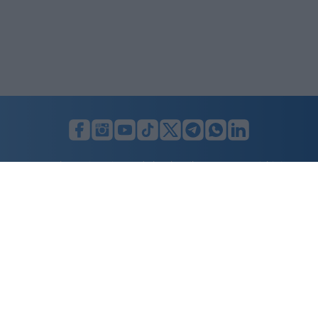
LUNIFIN S.r.l. a socio unico. Sede legale Milano, Largo F. Richini, 2/A,
20122 (MI), C.F./P.Iva en. 07174900154, REA cap. soc. euro 10.000,00
i.v.
Home
Advertising
Condizioni d’uso
Privacy Policy
Cookie policy
Cambia il consenso ai cookie
Dichiarazione di accessibilità
nicolaporro.it
è una testata registrata il 20 aprile 2021 al n. 94 del
registro della Stampa del Tribunale di Milano.