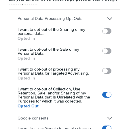
consent section.
possibile che per tutta la notte abbia vagato
indisturbato nella città per poi prendersi
Personal Data Processing Opt Outs
tranquillamente un caffè al bar.
I want to opt-out of the Sharing of my
personal data.
Opted In
Il messaggio pieno di odio, violenza e disumanità
del terrorista islamico che a Bruxelles ha ucciso
I want to opt-out of the Sale of my
Personal Data.
“per vendicare i musulmani” nel nome di Allah.
Opted In
Per questa gente non può esistere alcuna
I want to opt-out of processing my
tolleranza.
pic.twitter.com/FtSiJ70KDm
Personal Data for Targeted Advertising.
Opted In
— Matteo Salvini (@matteosalvinimi)
October 16,
I want to opt-out of Collection, Use,
Retention, Sale, and/or Sharing of my
2023
Personal Data that Is Unrelated with the
Purposes for which it was collected.
Opted Out
Google consents
Secondo quanto riporta
Repubblica
, il
jihadista
–
che in un video online ha rivendicato l’attacco
I want to allow Google to enable storage