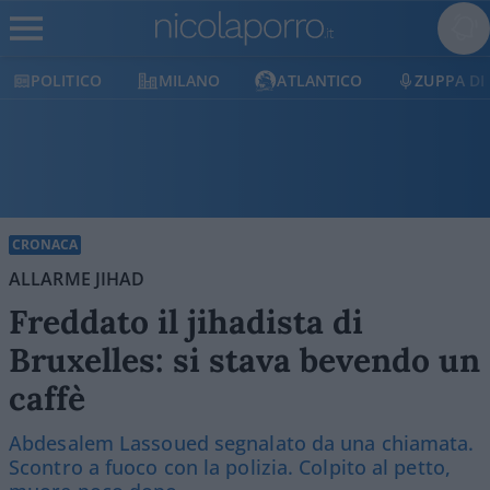
OLITICO
MILANO
ATLANTICO
ZUPPA DI POR
CRONACA
ALLARME JIHAD
Freddato il jihadista di
Bruxelles: si stava bevendo un
caffè
Abdesalem Lassoued segnalato da una chiamata.
Scontro a fuoco con la polizia. Colpito al petto,