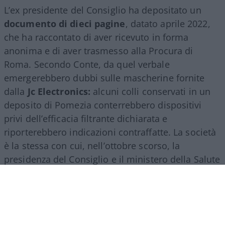
L’ex presidente del Consiglio ha depositato un
documento di dieci pagine
, datato aprile 2022,
che ha raccontato di aver ricevuto in forma
anonima e di aver trasmesso alla Procura di
Roma. Secondo Conte, da quel verbale
emergerebbero dubbi sulle mascherine fornite
dalla
Jc Electronics:
alcuni colli conservati in un
deposito di Pomezia conterrebbero dispositivi
privi dell’efficacia filtrante dichiarata e
riporterebbero indicazioni contraffatte. La società
è la stessa con cui, nell’ottobre scorso, la
presidenza del Consiglio e il ministero della Salute
hanno chiuso un lungo contenzioso attraverso
una transazione da circa cento milioni di euro (
e
no: non gli sono stati regalati soldi come abbiamo
spiegato qui
).