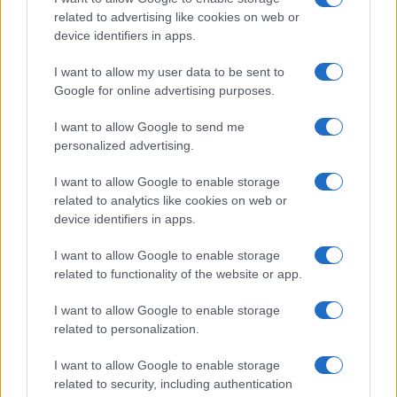
related to advertising like cookies on web or
sostenendo essere una cellula dormiente dell’Isis
device identifiers in apps.
– sarebbe passato anche in Italia dove sarebbe
stato identificato. “Sono Abdeslam Jilani Viviamo
I want to allow my user data to be sent to
Google for online advertising purposes.
per la nostra religione e moriamo per la nostra
religione – ha detto in un video – Lode a Dio, tuo
I want to allow Google to send me
fratello Abdul Salam. Adesso ci siamo vendicati
personalized advertising.
degli svedesi. Lode a Dio. Lode a Dio, accetta mio
I want to allow Google to enable storage
Signore, Gloria a Lui, in cambio Dio lo benedica e
related to analytics like cookies on web or
concedigli la pace”. Già condannato dalla Tunisia
device identifiers in apps.
per reati comuni, ora non potrà più nuocere a
I want to allow Google to enable storage
nessuno. Ma gli interrogativi sulla sua azione
related to functionality of the website or app.
restano numerosi. Tra i moventi sia la situazione
in Israele (tanti sui social i suoi messaggi contro
I want to allow Google to enable storage
related to personalization.
Tel Aviv, a difesa di Gaza e delle azioni criminali di
Hamas) ma forse anche le numerose polemiche in
I want to allow Google to enable storage
Svezia dovute ai roghi del Corano.
related to security, including authentication