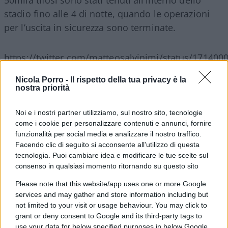
stadio fino alle 4 di notte, quando le operazioni
per l’uscita in sicurezza sono terminate.
https://twitter.com/matteosalvinimi/status/17140
Nicola Porro -
Il rispetto della tua privacy è la
nostra priorità
Abdesalem Lassoued
non era sconosciuto alle
Noi e i nostri partner utilizziamo, sul nostro sito, tecnologie
forze dell’ordine. Anzi. Non solo era stato
come i cookie per personalizzare contenuti e annunci, fornire
raggiunto da un ordine di espulsione, come detto.
funzionalità per social media e analizzare il nostro traffico.
Ma il 45enne si trovava anche all’interno della lista
Facendo clic di seguito si acconsente all'utilizzo di questa
tecnologia. Puoi cambiare idea e modificare le tue scelte sul
OCAD degli individui ritenuti a rischio
consenso in qualsiasi momento ritornando su questo sito
radicalizzazione, secondo quanto dichiarato dal
ministro della Giustizia Vincent Van Quickenborn.
Please note that this website/app uses one or more Google
services and may gather and store information including but
Ci si chiede dunque come sia possibile che sia
not limited to your visit or usage behaviour. You may click to
stato in grado di trovare un’arma, pianificare un
grant or deny consent to Google and its third-party tags to
attacco e metterlo in pratica. Ma anche come sia
use your data for below specified purposes in below Google