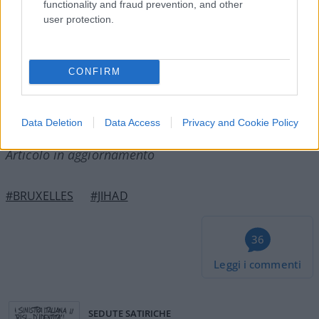
functionality and fraud prevention, and other
user protection.
Intanto altre due persone sarebbero ricercate
dalla polizia belga.
CONFIRM
https://twitter.com/AngeloMaggioni3/status/1714
Data Deletion
Data Access
Privacy and Cookie Policy
Articolo in aggiornamento
#BRUXELLES
#JIHAD
36
Leggi i commenti
SEDUTE SATIRICHE