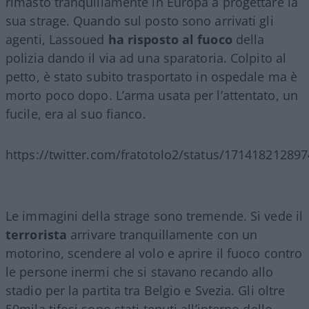
rimasto tranquillamente in Europa a progettare la
sua strage. Quando sul posto sono arrivati gli
agenti, Lassoued
ha risposto al fuoco
della
polizia dando il via ad una sparatoria. Colpito al
petto, è stato subito trasportato in ospedale ma è
morto poco dopo. L’arma usata per l’attentato, un
fucile, era al suo fianco.
https://twitter.com/fratotolo2/status/17141821289
Le immagini della strage sono tremende. Si vede il
terrorista
arrivare tranquillamente con un
motorino, scendere al volo e aprire il fuoco contro
le persone inermi che si stavano recando allo
stadio per la partita tra Belgio e Svezia. Gli oltre
50mila tifosi sono stati tenuti all’interno dello