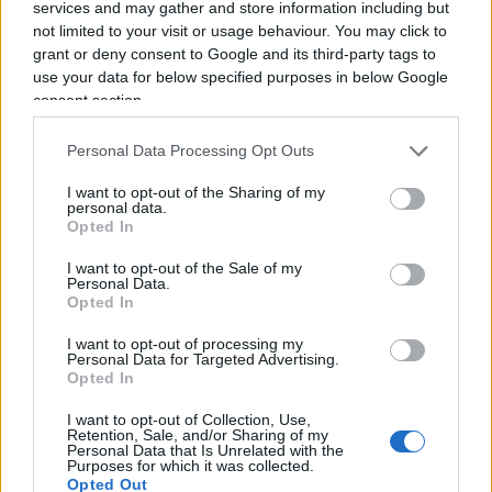
services and may gather and store information including but
nave, ma come forse si sa, la Russia vende quasi
not limited to your visit or usage behaviour. You may click to
tutto il suo gas tramite gasdotti e questi sono ora
grant or deny consent to Google and its third-party tags to
fermi. A vendere gas liquefatto se parliamo di
use your data for below specified purposes in below Google
paesi, i produttori maggiori sono Quatar,
consent section.
Australia, USA. Ma dato che aumentare la
Personal Data Processing Opt Outs
produzione non è facile e neanche costruire
terminali per liquefare e rigassificare e poi anche
I want to opt-out of the Sharing of my
personal data.
tanker che lo portino per mare, in realtà gli incassi
Opted In
delle società di questi paesi sono aumentati, ma
I want to opt-out of the Sale of my
non certamente di 1,900 miliardi. Come lo si può
Personal Data.
Opted In
sapere?
Le società australiane e americane
sono quotate e pubblicano bilanci, hanno
I want to opt-out of processing my
Personal Data for Targeted Advertising.
guadagnato forse al massimo 100 miliardi
Opted In
vendendo più gas liquefatto.
I want to opt-out of Collection, Use,
Retention, Sale, and/or Sharing of my
Personal Data that Is Unrelated with the
Purposes for which it was collected.
Opted Out