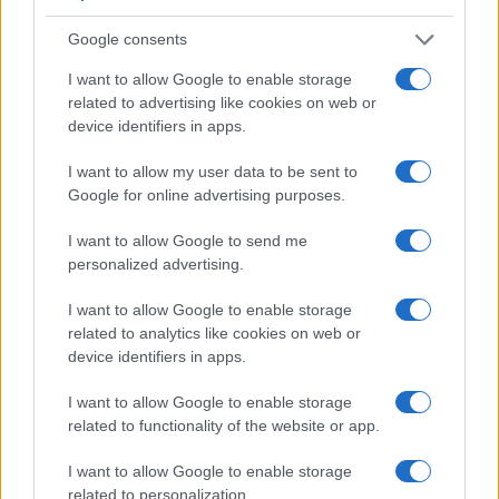
Ci devono essere quindi
altri soggetti che
esportano gas liquefatto
, operatori che fanno
Google consents
trading di gas sulle borse come quella in Olanda e
I want to allow Google to enable storage
società che rivendono il gas ad aziende e famiglie
related to advertising like cookies on web or
che incassano il resto dei 1,900 miliardi. Non
device identifiers in apps.
sono miliardi che spariscono nel nulla quando
I want to allow my user data to be sent to
vengono pagati. Finiscono a qualcuno perché il
Google for online advertising purposes.
costo di produrre il gas e anche l’elettricità non è
I want to allow Google to send me
cambiato.
personalized advertising.
C’è una situazione di scarsità di energia in Europa
I want to allow Google to enable storage
related to analytics like cookies on web or
perché si vuole eliminare il gas e petrolio russo.
device identifiers in apps.
Gazprom offre di vendere più gas se firmi
contratti pluriennali, e non gli rubi i soldi come si
I want to allow Google to enable storage
related to functionality of the website or app.
è fatto in marzo. Ma i governi occidentali, oltre a
sequestrare circa 500 miliardi di soldi e beni russi,
I want to allow Google to enable storage
vogliono ora imporre un tetto al prezzo del
related to personalization.