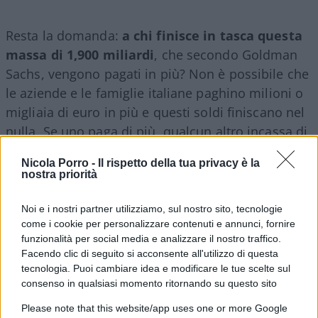
Resta la domanda:
a chi finisce in tasca questa
massa di 1,900 miliardi
, che secondo Goldman
Sachs, vengono pagati in più? Non è possibile che
le aziende e le famiglie italiane paghino milioni o
migliaia di euro in più e questi soldi finiscano nel
nulla. Se uno paga di più, qualcun altro incassa di
più. Questo semplice concetto vale per tutto,
Nicola Porro -
Il rispetto della tua privacy è la
eccetto che – a quanto pare – per il mercato
nostra priorità
dell’energia elettrica e del gas, dove i prezzi
aumentano di dieci volte e non si capisce a chi
Noi e i nostri partner utilizziamo, sul nostro sito, tecnologie
come i cookie per personalizzare contenuti e annunci, fornire
vada questo aumento.
funzionalità per social media e analizzare il nostro traffico.
Facendo clic di seguito si acconsente all'utilizzo di questa
Per essere precisi,
una piccola parte finirà certo
tecnologia. Puoi cambiare idea e modificare le tue scelte sul
consenso in qualsiasi momento ritornando su questo sito
anche a
Gazprom
, nella misura in cui riesca a
vendere anche lei del gas liquefatto (LNG) per
Please note that this website/app uses one or more Google