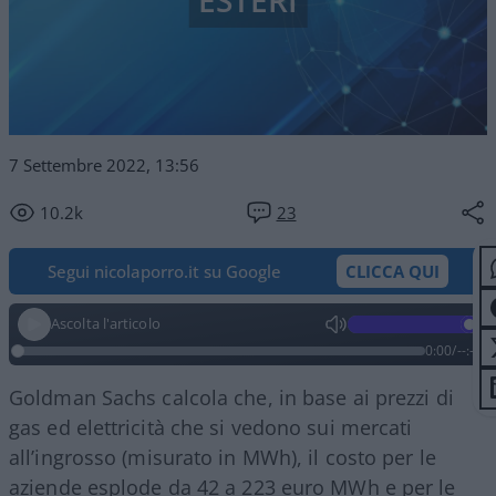
ESTERI
7 Settembre 2022, 13:56
10.2k
23
Segui nicolaporro.it su Google
CLICCA QUI
Ascolta l'articolo
0:00
/
--:--
Goldman Sachs calcola che, in base ai prezzi di
gas ed elettricità che si vedono sui mercati
all’ingrosso (misurato in MWh), il costo per le
aziende esplode da 42 a 223 euro MWh e per le