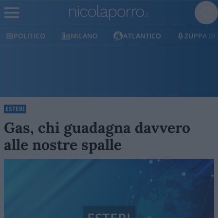
ICO
MILANO
ATLANTICO
ZUPPA DI PORRO
ESTERI
Gas, chi guadagna davvero
alle nostre spalle