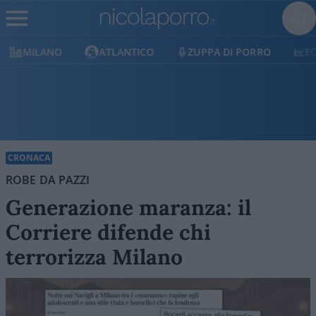
MILANO
ATLANTICO
ZUPPA DI PORRO
E
CRONACA
ROBE DA PAZZI
Generazione maranza: il
Corriere difende chi
terrorizza Milano