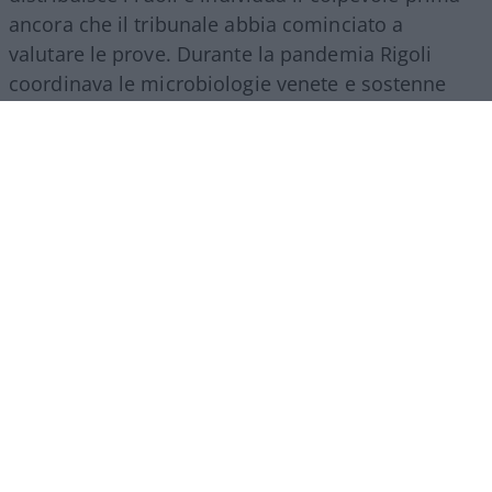
ancora che il tribunale abbia cominciato a
valutare le prove. Durante la pandemia Rigoli
coordinava le microbiologie venete e sostenne
l’utilizzo dei tamponi antigenici rapidi accanto ai
molecolari. I laboratori erano saturi, i reagenti
scarseggiavano e i tempi di refertazione si
allungavano. I rapidi, riconosce il medico, non
garantivano la stessa sensibilità dei molecolari,
ma permettevano di effettuare screening di massa
ed erano dotati della certificazione europea
richiesta.