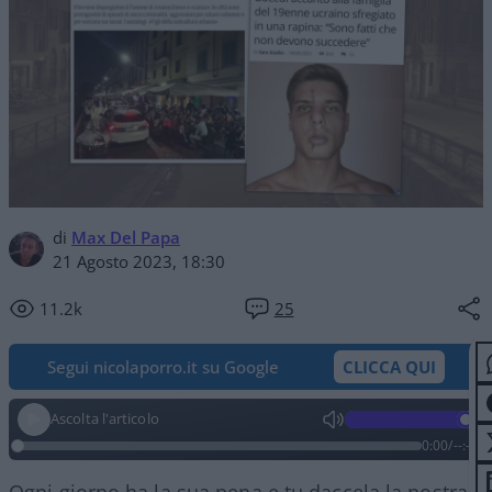
di
Max Del Papa
21 Agosto 2023, 18:30
11.2k
25
Segui nicolaporro.it su Google
CLICCA QUI
Ascolta l'articolo
0:00
/
--:--
Ogni giorno ha la sua pena e tu daccela la nostra