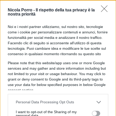
Il bandito Cavallero
, 1967. Ma finiremmo per
percorsi un po’ troppo complessi per il
Nicola Porro -
Il rispetto della tua privacy è la
nostra priorità
giornalismo istituzionale che usa oggi. Nella
Milano di allora, del Ragno d’Oro che stava alle
Noi e i nostri partner utilizziamo, sul nostro sito, tecnologie
Varesine, guardie armate all’entrata, mitra siciliani
come i cookie per personalizzare contenuti e annunci, fornire
e il sorgere poi dei Vallanzasca, dei Turatello che
funzionalità per social media e analizzare il nostro traffico.
Facendo clic di seguito si acconsente all'utilizzo di questa
andavano a Roma a prendere a pesci in faccia
tecnologia. Puoi cambiare idea e modificare le tue scelte sul
quelli della Magliana, la Milano che il crimine
consenso in qualsiasi momento ritornando su questo sito
spicciolo e duro preferiva non vederlo ma c’era,
Please note that this website/app uses one or more Google
come c’erano i maranza e gli spostati e i
services and may gather and store information including but
meridionali che sposavano nei villaggi siculi o
not limited to your visit or usage behaviour. You may click to
della Calabria eternamente presociali, poi
grant or deny consent to Google and its third-party tags to
use your data for below specified purposes in below Google
salivano nell’hinterland e mettevano a battere le
consent section.
mogliettine le quali o impazzivano o si
ammazzavano o facevano fuori il marito
Personal Data Processing Opt Outs
protettore.
I want to opt-out of the Sharing of my
personal data.