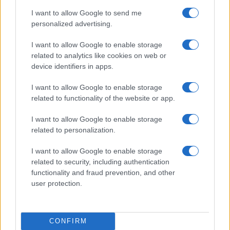
cento sono proprio loro. Reati molto «micro» ma
I want to allow Google to send me
che hanno un impatto fortissimo sulla percezione
personalized advertising.
di sicurezza. Anche perché
per molti l’essenza
I want to allow Google to enable storage
dell’essere maranza ha anche una deriva
related to analytics like cookies on web or
«criminale»
: aggredire coetanei, fregare
device identifiers in apps.
collanine e cellulari, oppure (in gruppo) picchiarli
anche solo per sfida”. Così scrive il
Corriere
,
I want to allow Google to enable storage
related to functionality of the website or app.
questo è costretto a ammettere, sia pure tirando
via, annacquandolo nell’esaltazione pubblicitaria e
I want to allow Google to enable storage
vagamente megalomane.
related to personalization.
I want to allow Google to enable storage
related to security, including authentication
functionality and fraud prevention, and other
Allora aveva ragione chi dice che Milano è
terra
user protection.
di conquista di nordafricani
“di ultima
generazione” che non si integrano mai, che stanno
prendendo il sopravvento partendo dal prato
CONFIRM