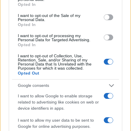
Opted In
Ma era più facile, più frequente fosse lui, il marito
zanza o magnaccia, un bel giorno a dar di matto e,
I want to opt-out of the Sale of my
Personal Data.
per una strana gelosia retrospettiva, a squartare la
Opted In
moglie che fin lì aveva dato un po’ a tutti, clienti,
I want to opt-out of processing my
amici del paese, garzoni del droghiere. Per dire
Personal Data for Targeted Advertising.
Opted In
che certe miserie, certe sciagure nella metropoli
termitaio, fetida e feroce ci sono sempre state e
I want to opt-out of Collection, Use,
Retention, Sale, and/or Sharing of my
sempre ci saranno. Adattate ai tempi? Sicuro,
ma
Personal Data that Is Unrelated with the
Purposes for which it was collected.
in fondo sempre la solita storia.
Ma non è il
Opted Out
caso, ci pare, di fictionarla, per dire darne una
Google consents
visione romantica, commerciale, spendibile nel
mercato pubblicitario e mediatico. Mentendo,
I want to allow Google to enable storage
oltretutto, sui significati ultimi, sulla
related to advertising like cookies on web or
device identifiers in apps.
comprensione definitiva del fenomeno: “A
guardare i dati delle aggressioni e delle piccole
I want to allow my user data to be sent to
rapine tra giovanissimi, i responsabili 90 volte su
Google for online advertising purposes.