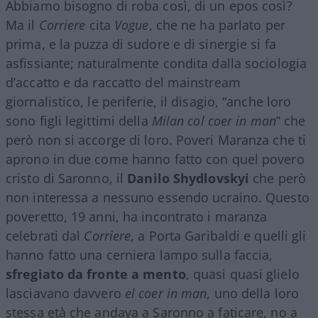
Abbiamo bisogno di roba così, di un epos così?
Ma il
Corriere
cita
Vogue
, che ne ha parlato per
prima, e la puzza di sudore e di sinergie si fa
asfissiante; naturalmente condita dalla sociologia
d’accatto e da raccatto del mainstream
giornalistico, le periferie, il disagio, “anche loro
sono figli legittimi della
Milan col coer in man
” che
però non si accorge di loro. Poveri Maranza che ti
aprono in due come hanno fatto con quel povero
cristo di Saronno, il
Danilo Shydlovskyi
che però
non interessa a nessuno essendo ucraino. Questo
poveretto, 19 anni, ha incontrato i maranza
celebrati dal
Corriere
, a Porta Garibaldi e quelli gli
hanno fatto una cerniera lampo sulla faccia,
sfregiato da fronte a mento
, quasi quasi glielo
lasciavano davvero
el coer in man
, uno della loro
stessa età che andava a Saronno a faticare, no a