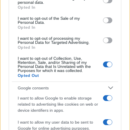
separazione delle carriere, negli uffici del Governo
personal data.
Opted In
si sta discutendo se prevedere, tramite
disposizioni immediate, percorsi di carriera ad
I want to opt-out of the Sale of my
Personal Data.
hoc per arrivare, così come in molti altri campi, a
Opted In
delle specializzazioni, anche perché la società si è
I want to opt-out of processing my
ormai evoluta.
Personal Data for Targeted Advertising.
Opted In
Per il
rito civile
, che sta particolarmente a cuore
I want to opt-out of Collection, Use,
Retention, Sale, and/or Sharing of my
alla Commissione Europea, si sta studiando un
Personal Data that Is Unrelated with the
Purposes for which it was collected.
termine di durata massima di 360 giorni, come
Opted Out
avviene nel giudizio arbitrale (ragione per cui chi
Google consents
può permetterselo, lo preferisce), salva la
possibilità di proroga solo per ragioni specifiche,
I want to allow Google to enable storage
related to advertising like cookies on web or
e inoltre di riservare le udienze solo per il
device identifiers in apps.
compimento dell’attività istruttoria. Per il
giudizio
penale
si cerca di capire, invece, se è possibile
I want to allow my user data to be sent to
Google for online advertising purposes.
prevedere che i processi inizino solamente