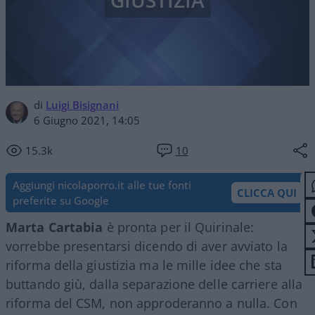
GIUSTIZIA
di
Luigi Bisignani
6 Giugno 2021, 14:05
15.3k
10
Aggiungi nicolaporro.it alle tue fonti
CLICCA QUI
preferite su Google
Marta Cartabia
è pronta per il Quirinale:
vorrebbe presentarsi dicendo di aver avviato la
riforma della giustizia ma le mille idee che sta
buttando giù, dalla separazione delle carriere alla
riforma del CSM, non approderanno a nulla. Con