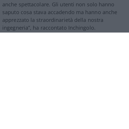
anche spettacolare. Gli utenti non solo hanno
saputo cosa stava accadendo ma hanno anche
apprezzato la straordinarietà della nostra
ingegneria”, ha raccontato Inchingolo.
Il racconto del Gruppo Fs, ha aggiunto l’esperto, si
estende poi a tutte le attività svolte nel mondo.
“Siamo molto presenti all’estero, lo facciamo con
il trasporto treni ma soprattutto con l’ingegneria:
la metropolitana di Riad è stata fatta con la
direzione dei lavori da parte di
FS Engeneering
.
Siamo riconosciuti come un’eccellenza non solo
per l’esercizio ferroviario ma anche per la
realizzazione e progettazione dei lavori in questo
ambito”.