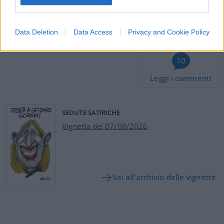
Pagina
PAGINA
Precedente
SUCCESSIVA
Data Deletion
Data Access
Privacy and Cookie Policy
10
Leggi i commenti
SEDUTE SATIRICHE
Vignetta del 07/08/2026
Vai all'archivio delle vignette