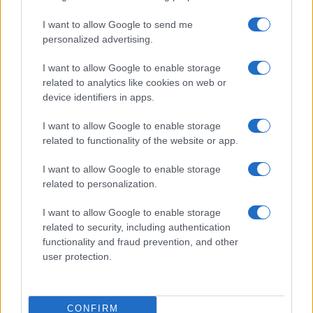
qualora i risultati delle indagini siano tali da
I want to allow Google to send me
determinare una ragionevole probabilità che si
personalized advertising.
perverrà come negli USA ad una condanna,
I want to allow Google to enable storage
criterio che peraltro dovrebbe già guidare
related to analytics like cookies on web or
l’esercizio dell’azione penale, dal momento che il
device identifiers in apps.
numero dei procedimenti è di molto superiore a
I want to allow Google to enable storage
quello che la macchina giudiziaria può
related to functionality of the website or app.
realisticamente gestire. Comunque, nel rispetto di
quello che dovrebbe essere uno Stato di diritto,
I want to allow Google to enable storage
related to personalization.
cercare di evitare che l’imputato, prima della
sentenza definitiva, subisca le mille privazioni di
I want to allow Google to enable storage
cittadino cui viene sottoposto, come ad esempio
related to security, including authentication
l’impossibilità di iscriversi ad un concorso o
functionality and fraud prevention, and other
user protection.
accedere ad un mutuo bancario.
#CARTABIA
#GIUSTIZIA
#MARIO DRAGHI
CONFIRM