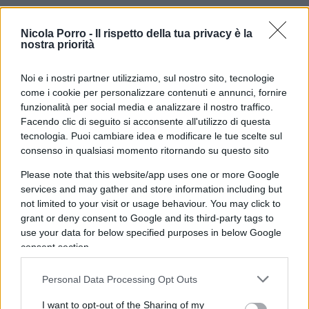
del Recovery Fund.
Nicola Porro -
Il rispetto della tua privacy è la
nostra priorità
Tutto ruota attorno alla riorganizzazione del
Noi e i nostri partner utilizziamo, sul nostro sito, tecnologie
sistema giudiziario con, in prima linea, il
come i cookie per personalizzare contenuti e annunci, fornire
funzionalità per social media e analizzare il nostro traffico.
dipartimento del Ministero della Giustizia, da dove
Facendo clic di seguito si acconsente all'utilizzo di questa
dovrebbero partire le disposizioni sulla
tecnologia. Puoi cambiare idea e modificare le tue scelte sul
distribuzione dei lavori, oggi in balìa dei capricci
consenso in qualsiasi momento ritornando su questo sito
del responsabile di ciascun tribunale. Partendo
Please note that this website/app uses one or more Google
dall’immediato
incremento della pianta
services and may gather and store information including but
organica
per fronteggiare la cronica carenza
not limited to your visit or usage behaviour. You may click to
grant or deny consent to Google and its third-party tags to
strutturale di personale, sia i giudici, togati e
use your data for below specified purposes in below Google
onorari, che i tanto vituperati cancellieri, veri
consent section.
motori degli uffici giudiziari. Per non parlare della
continua scarsità di locali, computer, addirittura
Personal Data Processing Opt Outs
mobili. Senza entrare nell’inferno dantesco della
I want to opt-out of the Sharing of my