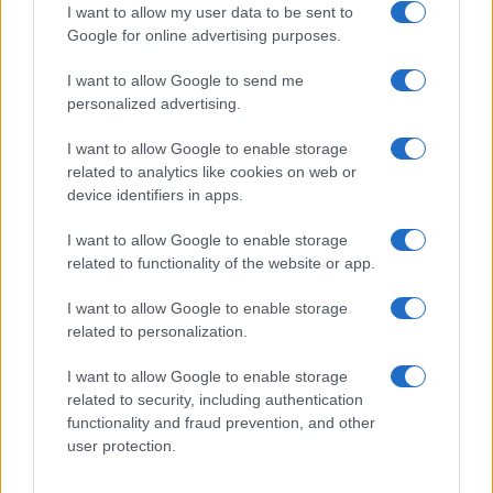
I want to allow my user data to be sent to
Google for online advertising purposes.
Inoltre:
I want to allow Google to send me
personalized advertising.
5.
Abbassare i limiti di velocità in città da 50 a 35
km/h. E farli rispettare! Se il flusso oltre a essere
I want to allow Google to enable storage
costante fosse anche più lento, l’inquinamento
related to analytics like cookies on web or
device identifiers in apps.
sarebbe vieppiù ridotto. Col beneficio aggiuntivo
di guadagnarci in sicurezza: se un’auto t’investe a
I want to allow Google to enable storage
60 km/h, è come se stramazzassi al suolo da 15
related to functionality of the website or app.
metri e la morte è quasi certa, se t’investe a 30
I want to allow Google to enable storage
km/h è come se cadessi da poco più di 3 metri e
related to personalization.
te la cavi con un’ingessatura. Un minimo
d’aritmetica dovrebbe convincerti che il guadagno
I want to allow Google to enable storage
related to security, including authentication
di tempo è minimo: se percorri in città 10 km a
functionality and fraud prevention, and other
100 all’ora, arrivi in 6 minuti; se li percorri a 50
user protection.
km/h arrivi in 12 minuti. Il guadagno di pochi