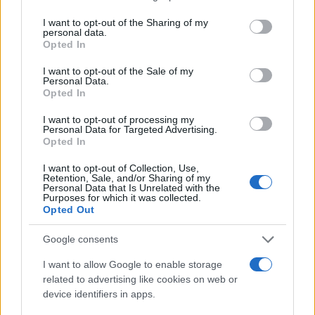
delle tre caratteristiche dette: quanto basta per
I want to opt-out of the Sharing of my
scoraggiare molti potenziali ciclisti, a cominciare
personal data.
Opted In
dai diecimila studenti universitari. Quindi, piste
ciclabili à gogo in quelle città che si sviluppano in
I want to opt-out of the Sale of my
Personal Data.
pianura (nessuno vuole arrivare al lavoro sudato).
Opted In
I want to opt-out of processing my
4.
Prive di adeguati parcheggi multipiano o
Personal Data for Targeted Advertising.
Opted In
sotterranei, le nostre città sono caotici garage a
cielo aperto. Togliere le auto ferme dalla strada
I want to opt-out of Collection, Use,
Retention, Sale, and/or Sharing of my
favorisce un flusso costante, che riduce
Personal Data that Is Unrelated with the
Purposes for which it was collected.
l’
inquinamento
. Col beneficio aggiuntivo di avere
Opted Out
un traffico snello. Nel complesso, le misure
Google consents
strutturali dette – nucleare, metrò, parcheggi
multipiano o interrati, piste ciclabili ­–
I want to allow Google to enable storage
related to advertising like cookies on web or
ridurrebbero l’inquinamento del 50-60%.
device identifiers in apps.