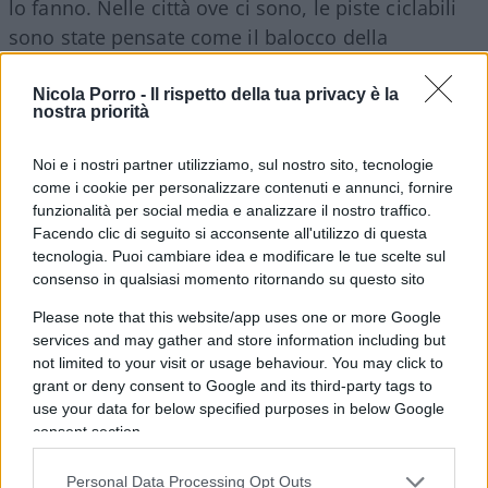
lo fanno. Nelle città ove ci sono, le piste ciclabili
sono state pensate come il balocco della
domenica: attraversano parchi o collegano la città
con la frazione vicina. Bisognerebbe ripensarle.
Nicola Porro -
Il rispetto della tua privacy è la
nostra priorità
Esse devono essere: capillari, continue, ovunque
protette e devono attraversare il cuore pulsante
Noi e i nostri partner utilizziamo, sul nostro sito, tecnologie
delle città, cosicché chi crede può sbrigare i propri
come i cookie per personalizzare contenuti e annunci, fornire
affari in bici. Ho scritto “chi crede”: ognuno deve
funzionalità per social media e analizzare il nostro traffico.
Facendo clic di seguito si acconsente all'utilizzo di questa
essere lasciato libero di usare il mezzo che
tecnologia. Puoi cambiare idea e modificare le tue scelte sul
preferisce, e se usa l’auto avrà i suoi buoni motivi.
consenso in qualsiasi momento ritornando su questo sito
Non abbiamo bisogno di uno stato salutista che
Please note that this website/app uses one or more Google
rammenti che pedalare fa bene alla salute. Cosa
services and may gather and store information including but
che non è sempre vera. È sufficiente uno stato che
not limited to your visit or usage behaviour. You may click to
grant or deny consent to Google and its third-party tags to
consenta, a chi vuole pedalare, di farlo in
use your data for below specified purposes in below Google
sicurezza. Ripeto: piste capillari, continue, e
consent section.
ovunque protette. Nella città dove lavoro,
Modena, ce ne sono tantissime, ma tutte prive
Personal Data Processing Opt Outs