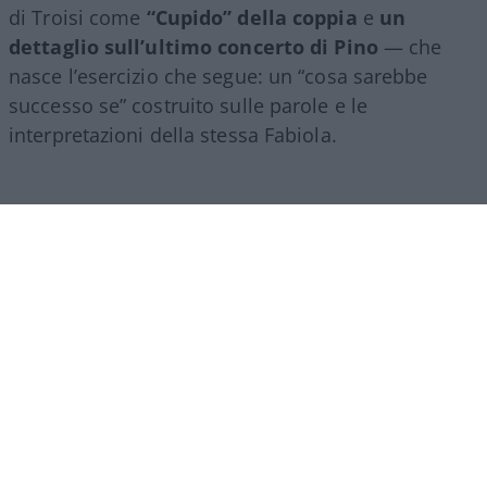
di Troisi come
“Cupido” della coppia
e
un
dettaglio sull’ultimo concerto di Pino
— che
nasce l’esercizio che segue: un “cosa sarebbe
successo se” costruito sulle parole e le
interpretazioni della stessa Fabiola.