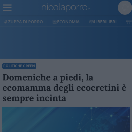
O
ECONOMIA
LIBERILIBRI
SHOP
SOSTIEN
POLITICHE GREEN
Domeniche a piedi, la
ecomamma degli ecocretini è
sempre incinta