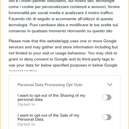
Noi e i nostri partner utilizziamo, sul nostro sito, tecnologie
venuto, e da lontano torna a prelevarci dopo
come i cookie per personalizzare contenuti e annunci, fornire
funzionalità per social media e analizzare il nostro traffico.
alcune ore, per riportarci, lontano, a casa, fino a
Facendo clic di seguito si acconsente all'utilizzo di questa
concludere la sua corsa al parcheggio-taxi da dove
tecnologia. Puoi cambiare idea e modificare le tue scelte sul
era partito all’inizio. Allora, chi non intende
consenso in qualsiasi momento ritornando su questo sito
rinunciare alla riunione domenicale con parenti o
Please note that this website/app uses one or more Google
amici pensando di servirsi del taxi, cambi invece
services and may gather and store information including but
idea se non vuole sentirsi in colpa: la domenica-a-
not limited to your visit or usage behaviour. You may click to
grant or deny consent to Google and its third-party tags to
piedi avrebbe l’obiettivo di ridurre le emissioni
use your data for below specified purposes in below Google
inquinanti, e con l’uso del taxi quelle emissioni,
consent section.
tirando le somme, quasi si raddoppiano.
Personal Data Processing Opt Outs
I want to opt-out of the Sharing of my
personal data.
Siamo ad una impasse
. Per ciascuno di coloro
Opted In
che, a domenica-normale, avrebbero usato la
I want to opt-out of the Sale of my
propria auto, servirsi del taxi produce un
Personal Data.
Opted In
inquinamento maggiore. E starsene a casa invece