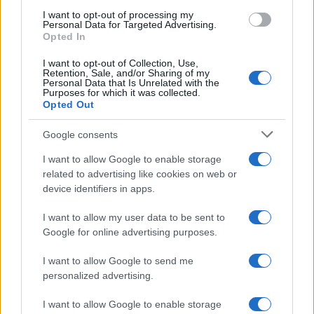
pure. Ma insistere con l’aritmetica è un esercizio
I want to opt-out of processing my
Personal Data for Targeted Advertising.
troppo difficile. Immergiamoci allora più in
Opted In
profondità in quella frazione di bicchiere rimasta
I want to opt-out of Collection, Use,
piena. Ad esempio, potremmo trovare godimento
Retention, Sale, and/or Sharing of my
Personal Data that Is Unrelated with the
nelle conseguenze – qualunque esse siano –
Purposes for which it was collected.
dell’antico monito:
semel in anno licet insanire
.
Opted Out
Dopotutto,
fra poco sarà Carnevale
. E se proprio
Google consents
non riusciamo ad essere piacevolmente colpiti da
I want to allow Google to enable storage
alcuna conseguenza della licenza, così
related to advertising like cookies on web or
graziosamente concessaci, di andar fuori di testa,
device identifiers in apps.
o se proprio non abbiamo la predisposizione a
I want to allow my user data to be sent to
concludere a tarallucci e vino, come s’usa dire, le
Google for online advertising purposes.
circostanze che la vita ci offre, ci sia di
consolazione almeno quel
semel
: l’esperienza del
I want to allow Google to send me
passato ci insegna che le uniche cose che
personalized advertising.
volevano essere
una tantum
e che invece si sono
I want to allow Google to enable storage