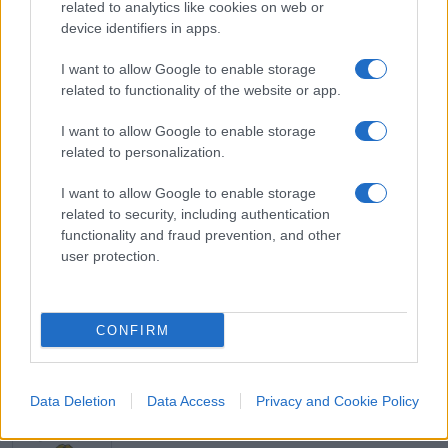
ripetute più volte sono state le tasse omonime.
related to analytics like cookies on web or
Vedrete, prima o poi non ci saranno altre
device identifiers in apps.
domeniche-a-piedi, ed è per questo che quella
I want to allow Google to enable storage
prossima sarà, come ogni giorno di carnevale, un
related to functionality of the website or app.
successone.
I want to allow Google to enable storage
related to personalization.
#AMBIENTALISMO
#GRETA THUNBERG
#VIRGINIA RAGGI
I want to allow Google to enable storage
related to security, including authentication
Pagina
functionality and fraud prevention, and other
PAGINA
Precedente
user protection.
SUCCESSIVA
26
CONFIRM
Leggi i commenti
Data Deletion
Data Access
Privacy and Cookie Policy
SEDUTE SATIRICHE