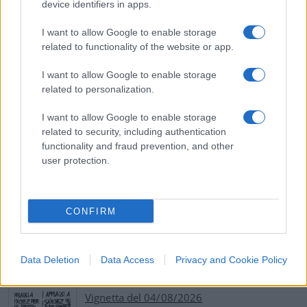
device identifiers in apps.
vicenda da parte dei quotidiani mainstream. Ma
proprio breve, tanto per non spergiurare il
I want to allow Google to enable storage
classico doppiopesismo progressista.
related to functionality of the website or app.
I want to allow Google to enable storage
related to personalization.
Matteo Milanesi, 25 luglio 2022
I want to allow Google to enable storage
related to security, including authentication
functionality and fraud prevention, and other
#BODY SHAMING
#LUCIA ANNUNZIATA
user protection.
#RENATO BRUNETTA
55
CONFIRM
Leggi i commenti
Data Deletion
Data Access
Privacy and Cookie Policy
SEDUTE SATIRICHE
Vignetta del 04/08/2026