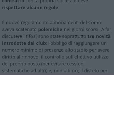
contratto
con la propria società e deve
rispettare alcune regole
.
Il nuovo regolamento abbonamenti del Como
aveva scatenato
polemiche
nei giorni scorsi. A far
discutere i tifosi sono state soprattutto
tre novità
introdotte dal club
: l’obbligo di raggiungere un
numero minimo di presenze allo stadio per avere
diritto al rinnovo, il controllo sull’effettivo utilizzo
del proprio posto (per evitare cessioni
sistematiche ad altri) e, non ultimo, il divieto per
gli abbonati di indossare i colori della squadra
avversaria. Regole percepite da molti come troppo
invasive nei confronti di chi un titolo d’accesso lo
ha comunque pagato di tasca propria e che hanno
alimentato il sospetto (poi rivelatosi in parte
infondato) che il club potesse arrivare a ritirare