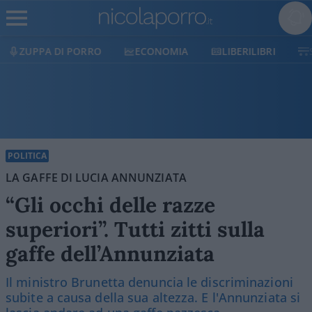
ECONOMIA
LIBERILIBRI
SHOP
SOSTIENICI
POLITICA
LA GAFFE DI LUCIA ANNUNZIATA
“Gli occhi delle razze
superiori”. Tutti zitti sulla
gaffe dell’Annunziata
Il ministro Brunetta denuncia le discriminazioni
subite a causa della sua altezza. E l'Annunziata si