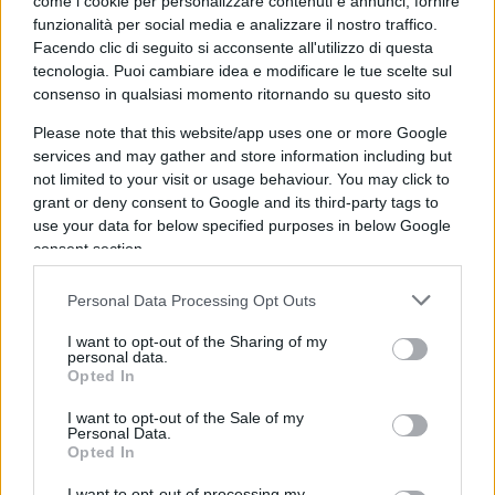
come i cookie per personalizzare contenuti e annunci, fornire
funzionalità per social media e analizzare il nostro traffico.
Facendo clic di seguito si acconsente all'utilizzo di questa
“Però c’ha gli occhi azzurri lei… Una cosa ce l’ha…
tecnologia. Puoi cambiare idea e modificare le tue scelte sul
Delle razze superiori”.
consenso in qualsiasi momento ritornando su questo sito
Please note that this website/app uses one or more Google
I complimenti secondo Lucia
#Annunziata
.
services and may gather and store information including but
not limited to your visit or usage behaviour. You may click to
grant or deny consent to Google and its third-party tags to
Imbarazzante.
pic.twitter.com/vdHmhRX5o0
use your data for below specified purposes in below Google
consent section.
— Adil (@unoscribacchino)
July 24, 2022
Personal Data Processing Opt Outs
I want to opt-out of the Sharing of my
personal data.
Ma è straordinariamente interessante un altro
Opted In
aspetto della vicenda: la sinistra ha inglobato
I want to opt-out of the Sale of my
Brunetta in uno di loro. Sono lontani i momenti in
Personal Data.
Opted In
cui il ministro draghiano, ai tempi spalla del
I want to opt-out of processing my