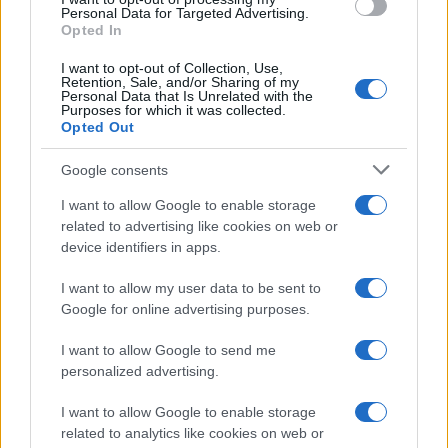
Cavaliere, veniva sfottuto, proprio dalla sinistra
Personal Data for Targeted Advertising.
inclusiva e rispettosa delle minoranze, per la sua
Opted In
altezza. Oppure, quando le stesse Gelmini e
I want to opt-out of Collection, Use,
Carfagna erano oggetto di quotidiani
body
Retention, Sale, and/or Sharing of my
Personal Data that Is Unrelated with the
shaming
, provenienti dal mondo progressista.
Purposes for which it was collected.
Opted Out
Quell’era non esiste più, sono solo
lontani
ricordi di un centrodestra caduto nel nulla
, che
Google consents
oggi rappresenta la spalla aggiunta ad un
I want to allow Google to enable storage
centrosinistra in crisi di sondaggi elettorali. Ed
related to advertising like cookies on web or
ecco che nel calderone rientrano tutti. Anzi, si
device identifiers in apps.
cercano di usare contro quelli che, una volta,
I want to allow my user data to be sent to
rappresentavano i loro leader, coloro che gli
Google for online advertising purposes.
hanno portati alla ribalta politica.
I want to allow Google to send me
personalized advertising.
Nel frattempo,
Lucia Annunziata
non ha ancora
commentato l’accaduto. Rimane solo qualche
I want to allow Google to enable storage
related to analytics like cookies on web or
indignazione via Twitter ed una breve ripresa della