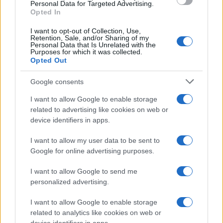
Personal Data for Targeted Advertising.
nuova tessera verrebbe spedita sempre in
Opted In
provincia di… L’indirizzo è quello da Lei dichiarato
I want to opt-out of Collection, Use,
come indirizzo di residenza presso l’Agenzia delle
Retention, Sale, and/or Sharing of my
Personal Data that Is Unrelated with the
Entrate e noi non possiamo modificarlo in nessun
Purposes for which it was collected.
Opted Out
modo. Se l’indirizzo non fosse corretto, deve
cortesemente recarsi presso l’Agenzia delle
Google consents
Entrate e attivare le procedure per la correzione e
I want to allow Google to enable storage
quindi potremo procedere con l’emissione della
related to advertising like cookies on web or
tessera corretta. Cordiali saluti. La Segreteria”
device identifiers in apps.
I want to allow my user data to be sent to
Google for online advertising purposes.
Lo staff di Letizia Moratti è stato, rapido e
I want to allow Google to send me
disponibile. E non credo soltanto perché sono un
personalized advertising.
giornalista (ormai contiamo meno del due di
picche). Segno che all’ex sindaco di Milano
I want to allow Google to enable storage
related to analytics like cookies on web or
interessi davvero l’approccio semplificato e