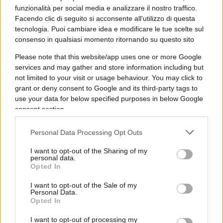
Ad amici e collegi a cui dicevo: “Ho scritto alla
funzionalità per social media e analizzare il nostro traffico.
Moratti”, si disegnava un sorriso sarcastico sul
Facendo clic di seguito si acconsente all'utilizzo di questa
viso: “Figurati se la leggono”. Invece si
tecnologia. Puoi cambiare idea e modificare le tue scelte sul
consenso in qualsiasi momento ritornando su questo sito
sbagliavano, e io ne ero certo. Infatti, dopo tre
giorni, il 9 agosto,
ho ricevuto la riposta
,
Please note that this website/app uses one or more Google
cortese, efficiente nei tempi, a mio parere
services and may gather and store information including but
not limited to your visit or usage behaviour. You may click to
rassegnata nella sostanza.
grant or deny consent to Google and its third-party tags to
use your data for below specified purposes in below Google
consent section.
“Gentile Dott. Gregoretti,
Personal Data Processing Opt Outs
a seguito di verifica, possiamo confermarLe che la
I want to opt-out of the Sharing of my
Sua tessera sanitaria è ancora valida (ovviamente
personal data.
si tratta di quella emessa in sostituzione della
Opted In
vecchia scaduta nel 2019
ndr
), scade nel 2024 e Le
I want to opt-out of the Sale of my
Personal Data.
è stata spedita al seguente indirizzo: (l’indirizzo
Opted In
sbagliato dove non sono mai stato residente).
L’indirizzo è ancora valido e se fosse riemessa una
I want to opt-out of processing my