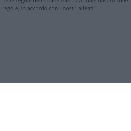
delle regole dell’ordine internazionale basato sulle
regole, in accordo con i nostri alleati”.
Leggi anche:
Democratici Usa sempre più ostaggio degli