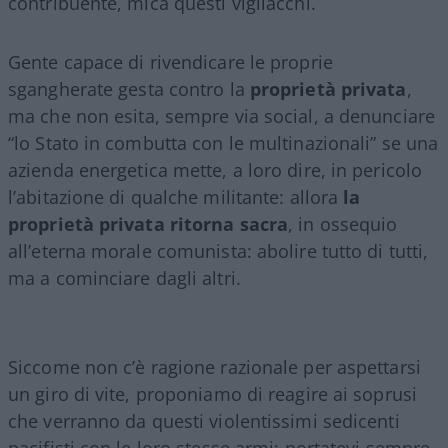
contribuente, mica questi vigliacchi.
Gente capace di rivendicare le proprie
sgangherate gesta contro la
proprietà privata
,
ma che non esita, sempre via social, a denunciare
“lo Stato in combutta con le multinazionali” se una
azienda energetica mette, a loro dire, in pericolo
l’abitazione di qualche militante: allora
la
proprietà privata ritorna sacra
, in ossequio
all’eterna morale comunista: abolire tutto di tutti,
ma a cominciare dagli altri.
Siccome non c’è ragione razionale per aspettarsi
un giro di vite, proponiamo di reagire ai soprusi
che verranno da questi violentissimi sedicenti
pacifisti con le loro stesse armi: portatevi sempre