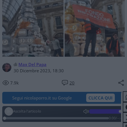
di
Max Del Papa
30 Dicembre 2023, 18:30
7.9k
20
Segui nicolaporro.it su Google
CLICCA QUI
Ascolta l'articolo
0:00
/
--:--