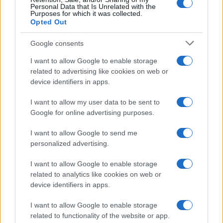
Personal Data that Is Unrelated with the
contorni di
un organizzato terrorismo
Purposes for which it was collected.
Opted Out
culturale
. Per ora, ma – ecco un’altra previsione
da verificare nel 2024 – con licenza di evoluzione.
Google consents
Perché una cosa è certa, fino a che questi nuovi
I want to allow Google to enable storage
sovversivi non verranno bloccati, con le maniere
related to advertising like cookies on web or
forti, non c’è ragione per cui smettano di salire di
device identifiers in apps.
tono: arginarli, blandirli come fa il ministro
I want to allow my user data to be sent to
Pichetto Fratin, come fanno praticamente tutti i
Google for online advertising purposes.
sindaci di tutte le città colpite, serve a niente,
serve solo a rinforzarli nel loro
delirio di
I want to allow Google to send me
personalized advertising.
onnipotenza
. Denunciarli, poi, serve solo a farli
ridere: purtroppo, anche in questo caso la destra
I want to allow Google to enable storage
al governo si conferma molle, distratta,
related to analytics like cookies on web or
device identifiers in apps.
terrorizzata all’idea di dispiacere alla sinistra che
questi personaggi li coltiva, li forma, li sostiene.
I want to allow Google to enable storage
related to functionality of the website or app.