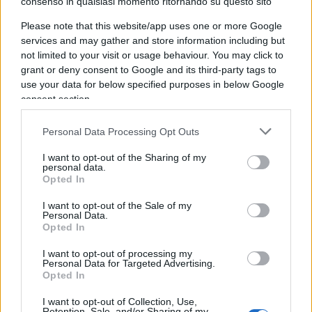
consenso in qualsiasi momento ritornando su questo sito
tradizioni, i suoi retaggi religiosi e sociali, il suo
inestimabile immenso patrimonio artistico, la sua
Please note that this website/app uses one or more Google
services and may gather and store information including but
cultura imparagonabile, il suo ricchissimo,
not limited to your visit or usage behaviour. You may click to
sofisticato percorso nel solco delle scienze
grant or deny consent to Google and its third-party tags to
politiche. “Attivisti climatici” contro la proprietà,
use your data for below specified purposes in below Google
contro il capitalismo, contro il cristianesimo, per
consent section.
Hamas (sic!), contro l’individuo: più chiaro di così.
Personal Data Processing Opt Outs
La stessa cosa del presepe “allargato” di +Europa
,
e difatti anche i finanziatori sono i medesimi.
I want to opt-out of the Sharing of my
personal data.
Questa sarebbe la riflessione da suggerire, ma
Opted In
può permetterselo una multinazionale del
I want to opt-out of the Sale of my
capitalsimo woke?
Personal Data.
Opted In
Di fatto, nel suo cinismo, Gucci e tutti quelli che si
I want to opt-out of processing my
Personal Data for Targeted Advertising.
comportano allo stesso modo, finiscono per
Opted In
avallare una operazione che va al di là del singolo,
I want to opt-out of Collection, Use,
relativamente piccolo sabotaggio per assumere i
Retention, Sale, and/or Sharing of my