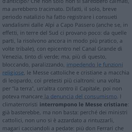
d’anticipo? Che non solo non si sarebbero calmati,
ma avrebbero tracimato. Difatti, il solo, breve
periodo natalizio ha fatto registrare i consueti
vandalismi dalle Alpi a Capo Passero (anche se, in
effetti, in terre del Sud ci provano poco: da quelle
parti, la risolvono ancora in modo più pratico, a
volte tribale), con epicentro nel Canal Grande di
Venezia, tinto di verde; ma, più di questo,
bloccando, paralizzando,
impedendo le funzioni
religiose
, le Messe cattoliche e cristiane a macchia
di leopardo, coi pretesti più cialtroni: una volta
per “la terra”, un’altra contro il Capitale, poi non
poteva mancare
la denuncia del consumismo
. I
climaterroristi
interrompono le Messe cristiane
:
già basterebbe, ma non basta: perché dei ministri
cattolici, non uno si è azzardato a rintuzzarli,
magari cacciandoli a pedate: più don Ferrari che