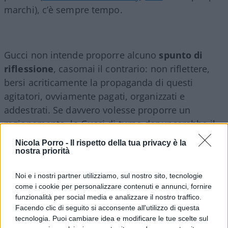
marchi), c’è sempre tempo.
Gucci non intende proporre alcuno
spunto
di
riflessione
, casomai il contrario: non riflettere,
bersi acriticamente la propaganda di questi
agitatori, ovviamente pagati, organizzati e
addestrati. Se davvero volesse proporre un
ragionamento, la Gucci di turno denuncerebbe il
colossale infingimento che si nasconde dietro
Nicola Porro -
Il rispetto della tua privacy è la
questi sabotaggi per ora ancora a prato basso, ma
nostra priorità
con irresistibile spinta ad alzare il livello. Perché si
Noi e i nostri partner utilizziamo, sul nostro sito, tecnologie
da il caso che il blocco del traffico o delle funzioni
come i cookie per personalizzare contenuti e annunci, fornire
religiose obbedisca a
un preciso disegno
, che poi
funzionalità per social media e analizzare il nostro traffico.
è sempre il solito, di sabotaggio, di
Facendo clic di seguito si acconsente all'utilizzo di questa
autosabotaggio dell’Occidente in sé, con le sue
tecnologia. Puoi cambiare idea e modificare le tue scelte sul