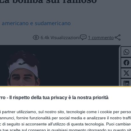
o americano e sudamericano
6.4k
Visualizzazioni
1
commento
rro -
Il rispetto della tua privacy è la nostra priorità
ri partner utilizziamo, sul nostro sito, tecnologie come i cookie per pers
annunci, fornire funzionalità per social media e analizzare il nostro traff
 di seguito si acconsente all'utilizzo di questa tecnologia. Puoi cambiar
e tue scelte sul consenso in qualsiasi momento ritornando su questo si