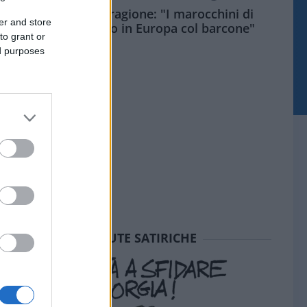
Meloni aveva ragione: "I marocchini di
er and store
Ceuta sbarcano in Europa col barcone"
to grant or
ed purposes
SEDUTE SATIRICHE