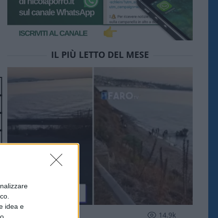
IL PIÙ LETTO DEL MESE
onalizzare
ico.
e idea e
ESTERI
14.9k
to