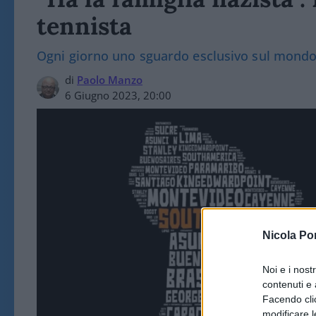
tennista
Ogni giorno uno sguardo esclusivo sul mond
di
Paolo Manzo
6 Giugno 2023, 20:00
Nicola Po
Noi e i nost
contenuti e 
Facendo clic
modificare l