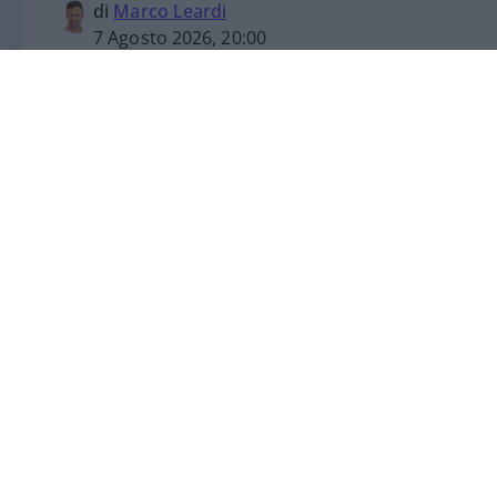
di
Marco Leardi
7 Agosto 2026, 20:00
“La comunicazione digitale ha disintermed
cambiato davvero tutto.
Giuseppe Inchin
Communication & Sustainability Officer de
solo conosce al meglio tali dinamiche, ma
proprio lavoro. “Oggi gli utenti possono e
ancora di noi come azienda. Questo ha c
soprattutto per una realtà complessa co