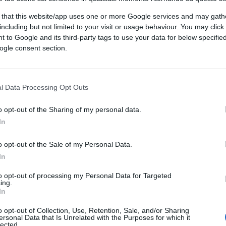
 that this website/app uses one or more Google services and may gath
including but not limited to your visit or usage behaviour. You may click 
 to Google and its third-party tags to use your data for below specifi
ogle consent section.
l Data Processing Opt Outs
o opt-out of the Sharing of my personal data.
CLICCA QUI
In
o opt-out of the Sale of my Personal Data.
0:00
/
--:--
In
o in Venezuela ammette che la
to opt-out of processing my Personal Data for Targeted
ing.
ata finanziata dai soldi dei narcos della
In
o opt-out of Collection, Use, Retention, Sale, and/or Sharing
ersonal Data that Is Unrelated with the Purposes for which it
lected.