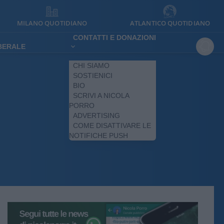
MILANO QUOTIDIANO
ATLANTICO QUOTIDIANO
CONTATTI E DONAZIONI
IBERALE
CHI SIAMO
SOSTIENICI
BIO
SCRIVI A NICOLA
PORRO
ADVERTISING
COME DISATTIVARE LE
NOTIFICHE PUSH