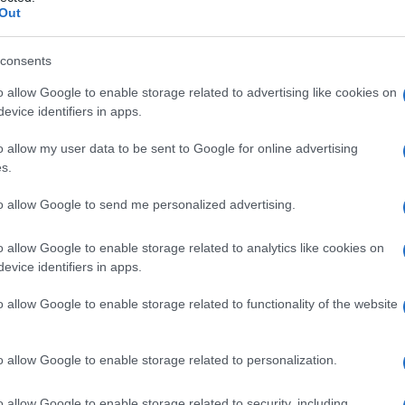
Out
Caracas Benedetti si lamenta del ruolo che
elle risorse che ha ottenuto. Benedetti
consents
000, lo scandalo scoppiato durante il
o allow Google to enable storage related to advertising like cookies on
a causa del finanziamento del Cartello di
evice identifiers in apps.
o allow my user data to be sent to Google for online advertising
s.
liano di tennis
to allow Google to send me personalized advertising.
o allow Google to enable storage related to analytics like cookies on
to una conversazione Whatsapp del campione
evice identifiers in apps.
(che scorsa settimana ha battuto il numero
o allow Google to enable storage related to functionality of the website
 Roland Garros) con la moglie con cui si sta
ella sua famiglia. Il suo trisnonno. Dietrich
o allow Google to enable storage related to personalization.
stro del Braunschweig, lo stato che concesse
 moglie il campione dice che il suo
o allow Google to enable storage related to security, including