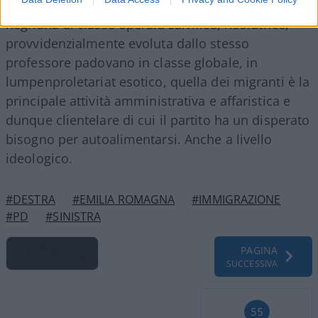
ha bisogno il PD perché, tramontata l’idea
negriana di classe operaia salvifica, risolutrice,
provvidenzialmente evoluta dallo stesso
professore padovano in classe globale, in
lumpenproletariat esotico, quella dei migranti è la
principale attività amministrativa e affaristica e
dunque clientelare di cui il partito ha un disperato
bisogno per autoalimentarsi. Anche a livello
ideologico.
#DESTRA
#EMILIA ROMAGNA
#IMMIGRAZIONE
#PD
#SINISTRA
Pagina
PAGINA
Precedente
SUCCESSIVA
55