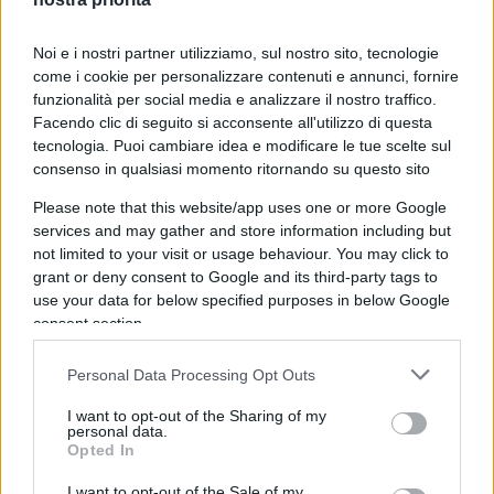
invecchio.
Noi e i nostri partner utilizziamo, sul nostro sito, tecnologie
come i cookie per personalizzare contenuti e annunci, fornire
funzionalità per social media e analizzare il nostro traffico.
Questi grillini, ci siamo chiesti in tanti, a lungo,
Facendo clic di seguito si acconsente all'utilizzo di questa
cosa fossero e non trovavamo risposte noi che ci
tecnologia. Puoi cambiare idea e modificare le tue scelte sul
ostinavamo a cercarle nel recinto della ragione e
consenso in qualsiasi momento ritornando su questo sito
invece era così facile: erano puro cabaret fondato
Please note that this website/app uses one or more Google
per creare disturbo parasovversivo. Fin da quando
services and may gather and store information including but
sfoggiavano i dazebao da strada con i nomi e le
not limited to your visit or usage behaviour. You may click to
grant or deny consent to Google and its third-party tags to
facce dei giornalisti da eliminare o almeno da
use your data for below specified purposes in below Google
regolare in puro stile
lottacontinuista
; poi
consent section.
continuavano con la trivialità dei vaffanculo, dei
“merde!” sparati a raffica dalle Taverna, dalle
Personal Data Processing Opt Outs
minacce ispirate da qualche isterico maestrino, “vi
I want to opt-out of the Sharing of my
veniamo a prendere a casa”, “siete morti che
personal data.
Opted In
camminano, avete i giorni contati”. E invece a
camminare da zombi erano loro; e invece ad
I want to opt-out of the Sale of my