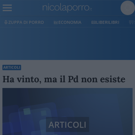
ECONOMIA
LIBERILIBRI
SHOP
SOSTIENICI
ARTICOLI
Ha vinto, ma il Pd non esiste
ARTICOLI