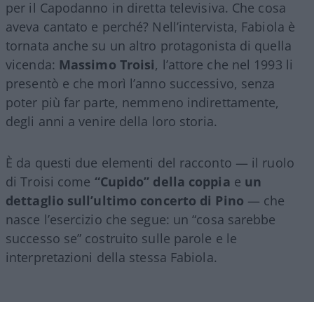
per il Capodanno in diretta televisiva. Che cosa
aveva cantato e perché? Nell’intervista, Fabiola è
tornata anche su un altro protagonista di quella
vicenda:
Massimo Troisi
, l’attore che nel 1993 li
presentò e che morì l’anno successivo, senza
poter più far parte, nemmeno indirettamente,
degli anni a venire della loro storia.
È da questi due elementi del racconto — il ruolo
di Troisi come
“Cupido” della coppia
e
un
dettaglio sull’ultimo concerto di Pino
— che
nasce l’esercizio che segue: un “cosa sarebbe
successo se” costruito sulle parole e le
interpretazioni della stessa Fabiola.