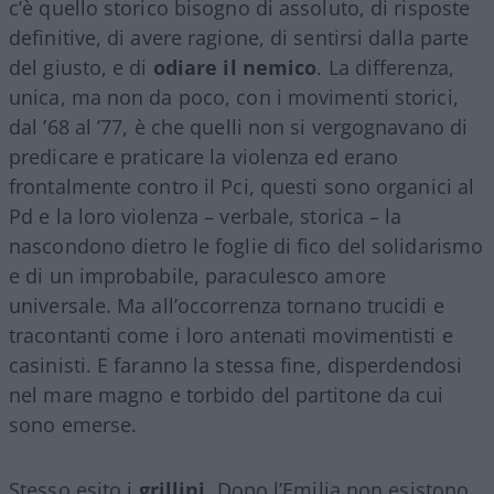
c’è quello storico bisogno di assoluto, di risposte
definitive, di avere ragione, di sentirsi dalla parte
del giusto, e di
odiare il nemico
. La differenza,
unica, ma non da poco, con i movimenti storici,
dal ’68 al ’77, è che quelli non si vergognavano di
predicare e praticare la violenza ed erano
frontalmente contro il Pci, questi sono organici al
Pd e la loro violenza – verbale, storica – la
nascondono dietro le foglie di fico del solidarismo
e di un improbabile, paraculesco amore
universale. Ma all’occorrenza tornano trucidi e
tracontanti come i loro antenati movimentisti e
casinisti. E faranno la stessa fine, disperdendosi
nel mare magno e torbido del partitone da cui
sono emerse.
Stesso esito i
grillini
. Dopo l’Emilia non esistono