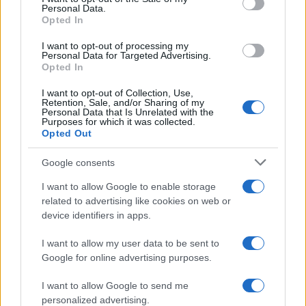
Personal Data.
attendere una fine annunciata, l’estinzione per
Opted In
accorpamento al corpaccione postcomunista,
I want to opt-out of processing my
erano loro. Missione compiuta, e Dio per tutti.
Personal Data for Targeted Advertising.
Opted In
Ma che assurda, situazionista politica italica però.
I want to opt-out of Collection, Use,
Retention, Sale, and/or Sharing of my
Due partiti che letteralmente non esistono, uno in
Personal Data that Is Unrelated with the
Purposes for which it was collected.
senso numerico, l’altro a livello progettuale, di
Opted Out
idee, sorretti da un movimento giovanile infiltrato
Google consents
da reduci del casinismo sui 70 anni a suo modo
inesistente. E tengono in mano il paese con
I want to allow Google to enable storage
related to advertising like cookies on web or
l’avallo del Colle. E si
spartiscono le nomine
, 400
device identifiers in apps.
subito, poi anche la Rai dove la sinistra, che in
verità non ha mai mollato la presa perché Salvini
I want to allow my user data to be sent to
Google for online advertising purposes.
è molto meno totalitario e organizzato di lei,
adesso il Pd vuole tutto, come diceva Nanni
I want to allow Google to send me
Balestrini, e ci vuole l’umorismo involontario del
personalized advertising.