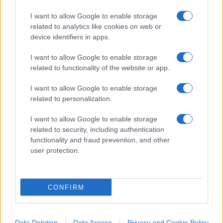
becchino grillino
Crimi
a dire che non è cambiato
I want to allow Google to enable storage
niente, che la spartizione ha da essere paritaria.
related to analytics like cookies on web or
Con gli eredi della tradizione leninista? Povero
device identifiers in apps.
Crimi, vedi che vuol dire non averci il background.
I want to allow Google to enable storage
related to functionality of the website or app.
I want to allow Google to enable storage
La sinistra invece ce l’ha e difende le sue radici.
related to personalization.
Ha proclamato come prima cosa dopo la sua
rielezione il governatore emiliano
Bonaccini
:
I want to allow Google to enable storage
related to security, including authentication
subito lo ius soli, ne abbiamo bisogno. In una
functionality and fraud prevention, and other
città priva di porti di sbarco, priva del mare. Ma
user protection.
Bonaccini ha ragione, hanno bisogno dello ius soli
e dei cinquecento, mille migranti tornati a
sbarcare ogni giorno e smistati dal premier che
CONFIRM
non c’è,
Giuseppi Conte
, sette volte a Taranto,
una a Pozzallo, altre sette a Taranto, e così via. Ne
Data Deletion
Data Access
Privacy and Cookie Policy