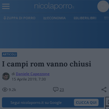
ECONOMIA
LIBERILIBRI
SHOP
SOSTIENICI
ARTICOLI
I campi rom vanno chiusi
di
Daniele Capezzone
15 Aprile 2019, 7:30
9.2k
23
Segui nicolaporro.it su Google
CLICCA QUI