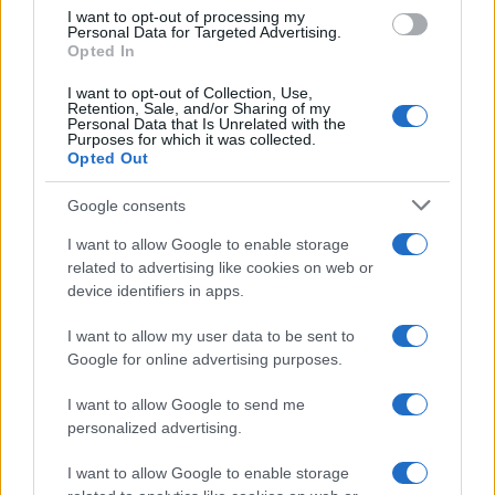
altri, trovandosi un lavoro, pagando le tasse,
I want to opt-out of processing my
mettendosi in graduatoria per una casa. Se si
Personal Data for Targeted Advertising.
Opted In
tratta di stranieri, si verifichi se sono regolari o
irregolari.
I want to opt-out of Collection, Use,
Retention, Sale, and/or Sharing of my
Personal Data that Is Unrelated with the
Purposes for which it was collected.
Si torni (anzi: in Italia, si arrivi) a concetti
Opted Out
elementari minimi: esistono le persone e le leggi.
Google consents
E tutti siamo chiamate a rispettarle, senza che una
certa appartenenza (sociale o di comunità) ci porti
I want to allow Google to enable storage
related to advertising like cookies on web or
in una “dimensione giuridica” diversa e separata.
device identifiers in apps.
È un cammino lungo, ma è l’unico che possa
funzionare, a mio avviso.
I want to allow my user data to be sent to
Google for online advertising purposes.
I want to allow Google to send me
personalized advertising.
Daniele Capezzone, 15 aprile 2019
I want to allow Google to enable storage