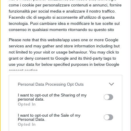
perché – è bene ricordarlo – si hanno più
come i cookie per personalizzare contenuti e annunci, fornire
possibilità di essere in prossimità di un campo
funzionalità per social media e analizzare il nostro traffico.
Facendo clic di seguito si acconsente all'utilizzo di questa
rom se si vive in periferia, che non se si vive a
tecnologia. Puoi cambiare idea e modificare le tue scelte sul
Roma centro.
consenso in qualsiasi momento ritornando su questo sito
Please note that this website/app uses one or more Google
services and may gather and store information including but
2.
Il secondo approccio (che naturalmente deve
not limited to your visit or usage behaviour. You may click to
grant or deny consent to Google and its third-party tags to
evitare di accendere altri fuochi, deve trovare le
use your data for below specified purposes in below Google
parole giuste, senza dimenticare mai la bussola
consent section.
dell’umanità)
è riconoscere la realtà
, aprire gli
occhi, e operare per correggerla.
I campi rom
Personal Data Processing Opt Outs
vanno chiusi
. È un errore pensare di integrare
I want to opt-out of the Sharing of my
comunità (che nemmeno lo vogliono) anziché
personal data.
Opted In
dedicarci, com’è giusto, a tentare di integrare gli
individui e le famiglie. Si esaminino i singoli casi:
I want to opt-out of the Sale of my
Personal Data.
se si tratta di cittadini italiani, facciano come gli
Opted In