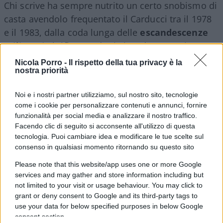
Chi scrive ha sempre nutrito un certo snobismo di
casta avendolo frequentato il Carducci tra il 1978
e il 1983, dalla coda lunga delle
escandescenze
militanti
al riflusso edonistico, da Moro ai
Righeira. Era dura e si studiava sul serio malgrado
Nicola Porro -
Il rispetto della tua privacy è la
nostra priorità
lo sciopero settimanale, le okkupazioni, i
picchettaggi continui, le assemblee deliranti dove
Noi e i nostri partner utilizziamo, sul nostro sito, tecnologie
il
sostegno alle brigate rosse
era a maggioranza
come i cookie per personalizzare contenuti e annunci, fornire
bulgara e veniva orchestrato dai rampolli delle
funzionalità per social media e analizzare il nostro traffico.
famiglie tra le più ricche – non facoltose, proprio
Facendo clic di seguito si acconsente all'utilizzo di questa
tecnologia. Puoi cambiare idea e modificare le tue scelte sul
ricche – e in vista della metropoli. Per dire che i
consenso in qualsiasi momento ritornando su questo sito
ritratti ribaltati di
Giorgia Meloni
e del ministro
Please note that this website/app uses one or more Google
Valditara
non sono niente di speciale, almeno
services and may gather and store information including but
agli occhi di chi ci passò; anzi nel mio tempo
not limited to your visit or usage behaviour. You may click to
disegni e volantini erano molto più truci, più
grant or deny consent to Google and its third-party tags to
violenti. Più fanatici, ma c’era almeno l’alibi,
use your data for below specified purposes in below Google
consent section.
parziale fin che si vuole, della temperie.