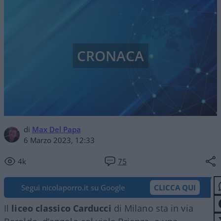
CRONACA
di
Max Del Papa
6 Marzo 2023, 12:33
4k
75
Segui nicolaporro.it su Google
CLICCA QUI
Il
liceo classico Carducci
di Milano sta in via