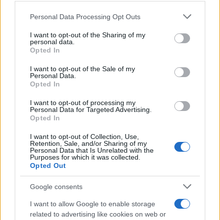
Personal Data Processing Opt Outs
I want to opt-out of the Sharing of my
Lo sanno anche i miei coetanei, i carducciani
personal data.
Opted In
genitori dei coglioni di quest’ultima bravata: lo
sanno e li difendono e se ne esaltano. L’attuale
I want to opt-out of the Sale of my
Personal Data.
preside ha stigmatizzato, il Pd cittadino e
Opted In
nazionale si è dissociato, non senza una discreta
I want to opt-out of processing my
coda di paglia, ma chi scrive ha intercettato alcuni
Personal Data for Targeted Advertising.
Opted In
messaggi di
una chat di ex studenti
, miei
coetanei, dagli stessi poi rimossi “perché passibili
I want to opt-out of Collection, Use,
Retention, Sale, and/or Sharing of my
di denuncia”: la sintesi è la seguente: il Carducci
Personal Data that Is Unrelated with the
Purposes for which it was collected.
sarà sempre antifascista (sic), stanno per tornare i
Opted Out
vecchi tempi,
il governo fascista “avrà quello
che si merita”
, la preside Savino di Firenze va
Google consents
difesa senza riserve, la Meloni “scherza col fuoco”,
I want to allow Google to enable storage
i “nuovi carducciani digitali” (sic) sono l’esempio,
related to advertising like cookies on web or