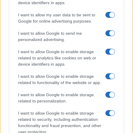
device identifiers in apps.
sono il meglio. Altri, per fortuna, prendevano le
distanze, ma certi messaggi bastano e avanzano,
I want to allow my user data to be sent to
ne riproduco integralmente uno: “Io apprezzo
Google for online advertising purposes.
comunque che il Carducci sia scuola antifascista
I want to allow Google to send me
che si riaggancia al passato”.
personalized advertising.
I want to allow Google to enable storage
Quale passato, compagni? Quello delle assemblee
related to analytics like cookies on web or
romantiche in cui si diceva, si ordinava di “
capire
device identifiers in apps.
le ragioni delle brigate rosse
” che avevano
I want to allow Google to enable storage
appena trucidato Moro e i 5 della scorta?
related to functionality of the website or app.
Predicato da gente con la magione in Foro
Buonaparte? Quale passato, quello delle
I want to allow Google to enable storage
intimidazioni e delle spranghe? Quello che, per
related to personalization.
puro atto dimostrativo di una cosca di universitari
I want to allow Google to enable storage
di Medicina alla Statale, scoperchiava a colpi di
related to security, including authentication
chiave inglese il cranio del
povero Sergio Ramelli
functionality and fraud prevention, and other
user protection.