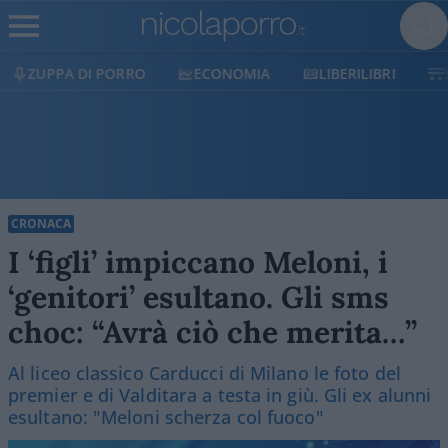
ECONOMIA
LIBERILIBRI
SHOP
SOSTIENICI
CRONACA
I ‘figli’ impiccano Meloni, i
‘genitori’ esultano. Gli sms
choc: “Avrà ciò che merita…”
Al liceo classico Carducci di Milano le foto del
premier e di Valditara a testa in giù. Gli ex alunni
esultano: "Meloni scherza col fuoco"