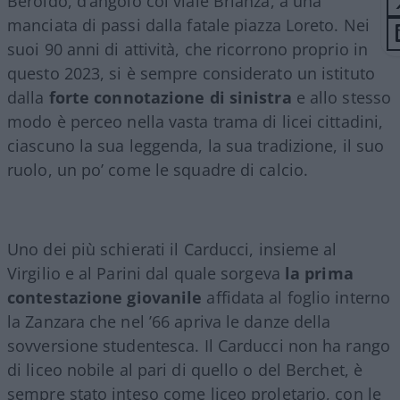
Beroldo, d’angolo col viale Brianza, a una
manciata di passi dalla fatale piazza Loreto. Nei
suoi 90 anni di attività, che ricorrono proprio in
questo 2023, si è sempre considerato un istituto
dalla
forte connotazione di sinistra
e allo stesso
modo è perceo nella vasta trama di licei cittadini,
ciascuno la sua leggenda, la sua tradizione, il suo
ruolo, un po’ come le squadre di calcio.
Uno dei più schierati il Carducci, insieme al
Virgilio e al Parini dal quale sorgeva
la prima
contestazione giovanile
affidata al foglio interno
la Zanzara che nel ’66 apriva le danze della
sovversione studentesca. Il Carducci non ha rango
di liceo nobile al pari di quello o del Berchet, è
sempre stato inteso come liceo proletario, con le