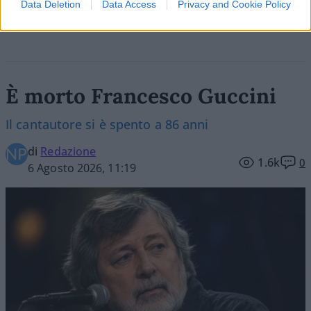
Data Deletion
Data Access
Privacy and Cookie Policy
È morto Francesco Guccini
Il cantautore si è spento a 86 anni
di
Redazione
1.6k
0
6 Agosto 2026, 11:19