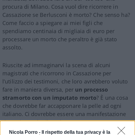
procura di Milano. Cosa vuol dire ricorrere in
Cassazione se Berlusconi è morto? Che senso ha?
Come faccio a spiegare ai miei figli che
spendiamo centinaia di migliaia di euro per
processare un morto che peraltro è già stato
assolto.
Riuscite ad immaginarvi la scena di alcuni
magistrati che ricorrono in Cassazione per
l’utilizzo dei testimoni, che loro avrebbero voluto
fare in maniera diversa, per
un processo
stramorto con un imputato morto
? È una cosa
che dovrebbe far accapponare la pelle ad ogni
italiano. Ci dovrebbe essere una manifestazione
davanti a quel Tribunale.
Nicola Porro -
Il rispetto della tua privacy è la