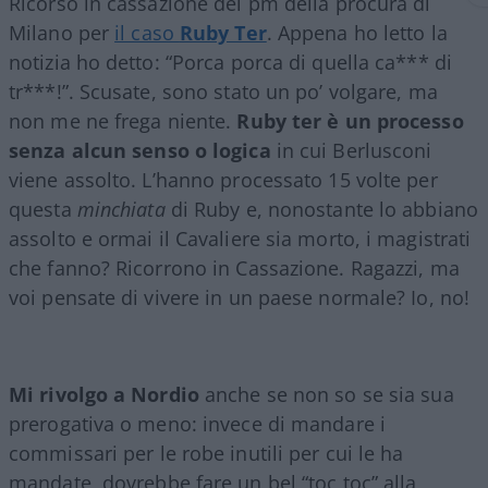
Ricorso in cassazione dei pm della procura di
Milano per
il caso
Ruby Ter
. Appena ho letto la
notizia ho detto: “Porca porca di quella ca*** di
tr***!”. Scusate, sono stato un po’ volgare, ma
non me ne frega niente.
Ruby ter è un processo
senza alcun senso o logica
in cui Berlusconi
viene assolto. L’hanno processato 15 volte per
questa
minchiata
di Ruby e, nonostante lo abbiano
assolto e ormai il Cavaliere sia morto, i magistrati
che fanno? Ricorrono in Cassazione. Ragazzi, ma
voi pensate di vivere in un paese normale? Io, no!
Mi rivolgo a Nordio
anche se non so se sia sua
prerogativa o meno: invece di mandare i
commissari per le robe inutili per cui le ha
mandate, dovrebbe fare un bel “toc toc” alla