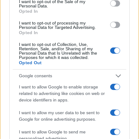
I want to opt-out of the Sale of my
con Berlusconi ormai morto.
Vi dico la verità:
Personal Data.
Opted In
Berlusconi era talmente grande che non avrebbe
reagito come ho reagito io, forse si sarebbe quasi
I want to opt-out of processing my
Personal Data for Targeted Advertising.
messo a ridere. Forse avrei dovuto fare anche io
Opted In
così, ma letta la notizia non ce l’ho fatta a
I want to opt-out of Collection, Use,
trattenermi.
Retention, Sale, and/or Sharing of my
Personal Data that Is Unrelated with the
Purposes for which it was collected.
Opted Out
Video
Player
Google consents
I want to allow Google to enable storage
related to advertising like cookies on web or
device identifiers in apps.
I want to allow my user data to be sent to
Google for online advertising purposes.
00:00
03:20
I want to allow Google to send me
personalized advertising.