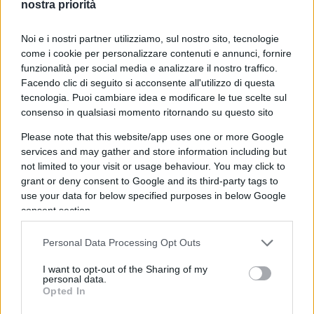
nostra priorità
Per approfondire:
Noi e i nostri partner utilizziamo, sul nostro sito, tecnologie
come i cookie per personalizzare contenuti e annunci, fornire
funzionalità per social media e analizzare il nostro traffico.
Caro Silvio, grazie per la tua resistenza contro
Facendo clic di seguito si acconsente all'utilizzo di questa
sinistra e magistrati
tecnologia. Puoi cambiare idea e modificare le tue scelte sul
Quelle oscene vignette su Berlusconi
consenso in qualsiasi momento ritornando su questo sito
Berlusconi, spietato e umano: era migliore di
Please note that this website/app uses one or more Google
chi lo denigrava
services and may gather and store information including but
not limited to your visit or usage behaviour. You may click to
grant or deny consent to Google and its third-party tags to
Viviamo in un paese in cui ammazzano le
use your data for below specified purposes in below Google
ragazzine di 17
, in cui si va a 120km/h in strada, in
consent section.
cui se sei una ragazza e abiti a Milano non puoi
Personal Data Processing Opt Outs
andare la sera in stazione perché come minimo ti
toccano il culo, e come vengono spesi i soldi dei
I want to opt-out of the Sharing of my
personal data.
contribuenti? Per fare appello alla Cassazione per
Opted In
l’assoluzione di Berlusconi al processo Ruby ter