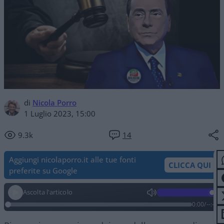
di
Nicola Porro
1 Luglio 2023, 15:00
9.3k
14
Aggiungi nicolaporro.it alle tue fonti
CLICCA QUI
preferite su Google
Ascolta l'articolo
0:00
/
--:--