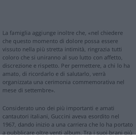
La famiglia aggiunge inoltre che, «nel chiedere
che questo momento di dolore possa essere
vissuto nella più stretta intimità, ringrazia tutti
coloro che si uniranno al suo lutto con affetto,
discrezione e rispetto. Per permettere, a chi lo ha
amato, di ricordarlo e di salutarlo, verrà
organizzata una cerimonia commemorativa nel
mese di settembre».
Considerato uno dei più importanti e amati
cantautori italiani, Guccini aveva esordito nel
1967, dando inizio a una carriera che lo ha portato
a pubblicare oltre venti album. Tra i suoi brani più