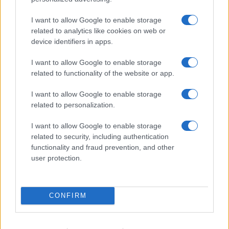
I want to allow Google to enable storage
Nicola Porro, dalla Zuppa di Porro del 30 Giugno
related to analytics like cookies on web or
2023
device identifiers in apps.
I want to allow Google to enable storage
#GIUSTIZIA
#RUBY TER
#SILVIO BERLUSCONI
related to functionality of the website or app.
I want to allow Google to enable storage
14
related to personalization.
Leggi i commenti
I want to allow Google to enable storage
related to security, including authentication
functionality and fraud prevention, and other
SEDUTE SATIRICHE
user protection.
Vignetta del 04/08/2026
CONFIRM
Vai all'archivio delle vignette