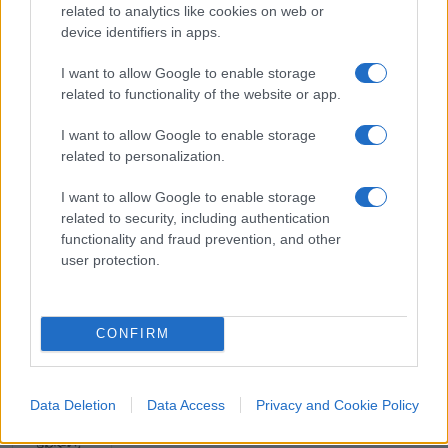
related to analytics like cookies on web or
una volta poteva ancora definirsi di centrosinistra,
device identifiers in apps.
sarà pericolosamente inclinata verso un confuso
massimalismo che ha sempre spaventato
I want to allow Google to enable storage
related to functionality of the website or app.
l’elettore medio di questo Paese. Così avvenne nel
1948 e così probabilmente accadrà nella
I want to allow Google to enable storage
primavera del prossimo anno.
related to personalization.
I want to allow Google to enable storage
Claudio Romiti, 14 giugno 2022
related to security, including authentication
functionality and fraud prevention, and other
user protection.
#ENRICO LETTA
#MOVIMENTO 5 STELLE
#PD
27
CONFIRM
Leggi i commenti
Data Deletion
Data Access
Privacy and Cookie Policy
SEDUTE SATIRICHE