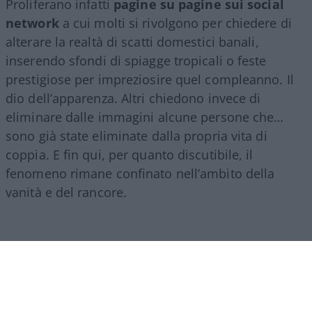
Proliferano infatti
pagine su pagine sui social
network
a cui molti si rivolgono per chiedere di
alterare la realtà di scatti domestici banali,
inserendo sfondi di spiagge tropicali o feste
prestigiose per impreziosire quel compleanno. Il
dio dell’apparenza. Altri chiedono invece di
eliminare dalle immagini alcune persone che…
sono già state eliminate dalla propria vita di
coppia. E fin qui, per quanto discutibile, il
fenomeno rimane confinato nell’ambito della
vanità e del rancore.