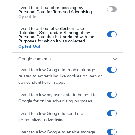
provengono da una cultura di sinistra:
Italia viva
di
I want to opt-out of processing my
Personal Data for Targeted Advertising.
Renzi
e
Azione
di Calenda
su tutte.
Opted In
I want to opt-out of Collection, Use,
In realtà, per come si stanno mettendo le cose,
Retention, Sale, and/or Sharing of my
Personal Data that Is Unrelated with the
l’operazione fortemente voluta da Letta sta
Purposes for which it was collected.
Opted Out
ricreando, probabilmente in modo inconsapevole,
i presupposti per una sorta di
revival del famoso
Google consents
Fronte Democratico Popolare
, i cui comunisti e
I want to allow Google to enable storage
socialisti dettero vita ad una fallimentare alleanza
related to advertising like cookies on web or
nelle elezioni politiche del 1948.
device identifiers in apps.
I want to allow my user data to be sent to
Google for online advertising purposes.
Altro che campo largo, dunque, con l’ingresso dei
I want to allow Google to send me
grillini in una coalizione che comprende molte
personalized advertising.
frattaglie della sinistra radicale, tra cui
Articolo uno
di Speranza
, il baricentro della coalizione, che
I want to allow Google to enable storage