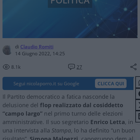
POLITICA
di
Claudio Romiti
14 Giugno 2022, 14:25
8.1k
27
Segui nicolaporro.it su Google
CLICCA QUI
Il Partito democratico a fatica nasconde la
delusione del
flop realizzato dal cosiddetto
“campo largo”
nel primo turno delle elezioni
amministrative. Il suo segretario
Enrico Letta
, in
una intervista alla
Stampa
, lo ha definito “un buon
risultato”.
Simona Malpezzi
, capogruppo dem al