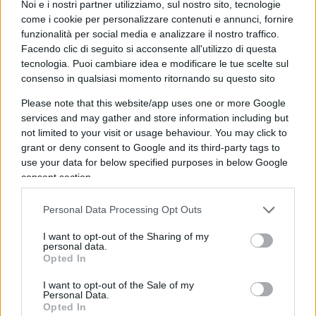
Noi e i nostri partner utilizziamo, sul nostro sito, tecnologie
sempre.
come i cookie per personalizzare contenuti e annunci, fornire
funzionalità per social media e analizzare il nostro traffico.
Facendo clic di seguito si acconsente all'utilizzo di questa
D’altro canto, se esiste ancora nel M5S un riflesso
tecnologia. Puoi cambiare idea e modificare le tue scelte sul
di quel nuovismo anti-sistema, il quale ha
consenso in qualsiasi momento ritornando su questo sito
raggiunto la sua grottesca apoteosi annunciando
Please note that this website/app uses one or more Google
l’abolizione della povertà da un balcone, che lo ha
services and may gather and store information including but
not limited to your visit or usage behaviour. You may click to
portato nel 2018 ad ottenere il voto di un italiano
grant or deny consent to Google and its third-party tags to
su tre, esso
non è assolutamente compatibile
use your data for below specified purposes in below Google
con il partito più governativo
del nostro
consent section.
magmatico sistema politico.
Personal Data Processing Opt Outs
I want to opt-out of the Sharing of my
personal data.
Una sorta di accordo tra il diavolo e l’acqua santa
Opted In
il quale, oltre a far venire il mal di pancia ai propri
I want to opt-out of the Sale of my
tifosi, riesce a tenere ben distanti dal pretenzioso
Personal Data.
Opted In
campo largo tutte quelle forze di centro che