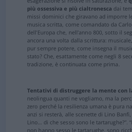
esagerazione si risolve in saturazione, e
q
più ossessiva e più cialtronesca
dai tem
missi dominici che giravano ad imporre le
musica scritta, come comandato da Carlo 
dell’Europa che, nell’anno 800, sotto il se
ancora una volta dalla scrittura: musical
pur sempre potere, come insegna il musico
stato? Che, esattamente come negli 8 seco
tradizione, è continuata come prima.
Tentativi di distruggere la mente con l
neolingua quanti ne vogliamo, ma la perc
zero perché la resilienza umana è pura natu
anzi si resterà, alle scenette di Lino Ban
Lino… di che sesso sono le tartarughe?”. “
non hanno sesso le tartarughe, sono ricch