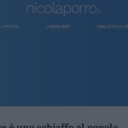
LA POSTA
LIBERILIBRI
BIBLIOTECA L
re è uno schiaffo al popolo