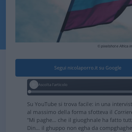
© pixelshot e Africa
Segui nicolaporro.it su Google
Ascolta l'articolo
Su YouTube si trova facile: in una intervis
al massimo della forma sfotteva il
Corrier
“Mi paghe… che il giuoghnale ha fatto tut
Din… il ghuppo non egha da compghaghe,