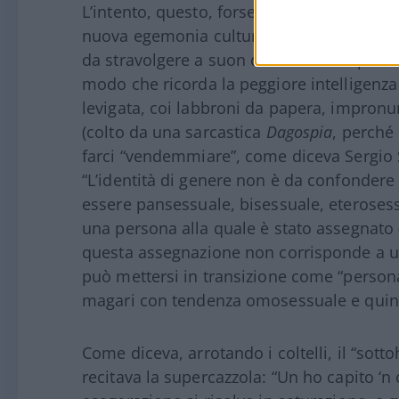
L’intento, questo, forse, vale la pena di ri
nuova egemonia culturale, di un leninismo
da stravolgere a suon di – scusate – putt
modo che ricorda la peggiore intelligenza a
levigata, coi labbroni da papera, impronu
(colto da una sarcastica
Dagospia
, perché 
farci “vendemmiare”, come diceva Sergio S
“L’identità di genere non è da confondere
essere pansessuale, bisessuale, eterose
una persona alla quale è stato assegnato (
questa assegnazione non corrisponde a u
può mettersi in transizione come “persona
magari con tendenza omosessuale e qui
Come diceva, arrotando i coltelli, il “sot
recitava la supercazzola: “Un ho capito ‘n