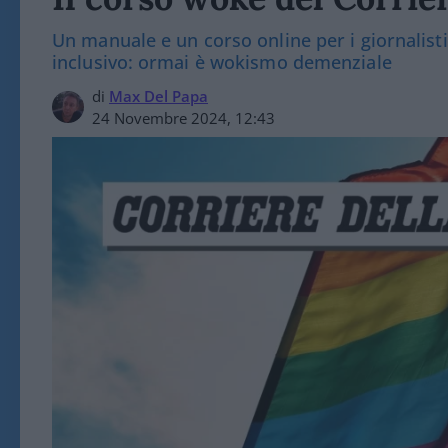
Un manuale e un corso online per i giornalist
inclusivo: ormai è wokismo demenziale
di
Max Del Papa
24 Novembre 2024, 12:43