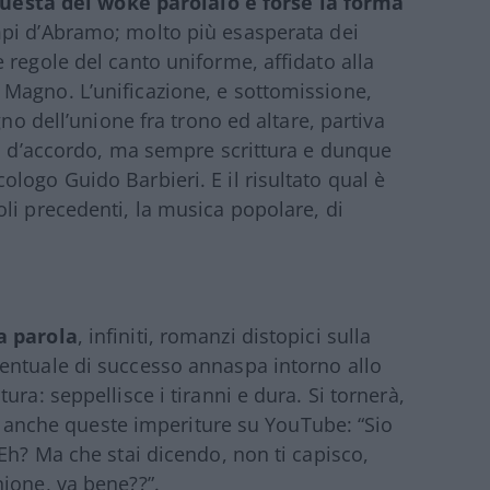
uesta del woke parolaio è forse la forma
pi d’Abramo; molto più esasperata dei
 regole del canto uniforme, affidato alla
Magno. L’unificazione, e sottomissione,
gno dell’unione fra trono ed altare, partiva
e, d’accordo, ma sempre scrittura e dunque
logo Guido Barbieri. E il risultato qual è
li precedenti, la musica popolare, di
a parola
, infiniti, romanzi distopici sulla
entuale di successo annaspa intorno allo
ra: seppellisce i tiranni e dura. Si tornerà,
fi, anche queste imperiture su YouTube: “Sio
Eh? Ma che stai dicendo, non ti capisco,
ione, va bene??”.