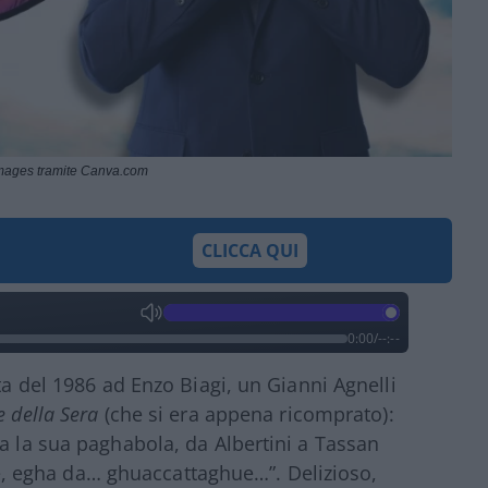
 images tramite Canva.com
CLICCA QUI
0:00
/
--:--
ta del 1986 ad Enzo Biagi, un Gianni Agnelli
e della Sera
(che si era appena ricomprato):
ta la sua paghabola, da Albertini a Tassan
 egha da… ghuaccattaghue…”. Delizioso,