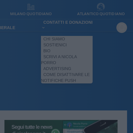
MILANO QUOTIDIANO
ATLANTICO QUOTIDIANO
CONTATTI E DONAZIONI
IBERALE
CHI SIAMO
SOSTIENICI
BIO
SCRIVI A NICOLA
PORRO
ADVERTISING
COME DISATTIVARE LE
NOTIFICHE PUSH