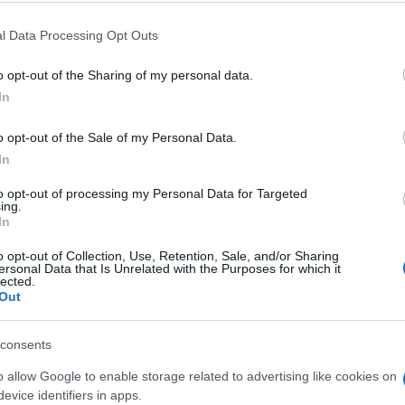
sk. Sai questi come tremano, già Pelù e la
lato X
. E va beh, ciascuno muore delle sue
l Data Processing Opt Outs
e scuole e i corsi di scrittura “creativa” che
è un’arte, un talento, o ce l’hai o fai altro,
o opt-out of the Sharing of my personal data.
In
iventare letteratura, “se sai scrivere,
o del wokismo parolaio
, anche questo ci
o opt-out of the Sale of my Personal Data.
a Corea del Nord per via lessicale
,
In
modo di scrivere, o meglio di non scrivere,
to opt-out of processing my Personal Data for Targeted
coli, entra nelle email private, nei messaggi
ing.
 di candeggiare il cervello dei giornalisti.
In
tti, ovvero ipocriti. E questo non lo puoi
o opt-out of Collection, Use, Retention, Sale, and/or Sharing
ersonal Data that Is Unrelated with the Purposes for which it
lo puoi pensare. Cioè merda.
lected.
Out
ca di “Radio Libertà”, ribadisce l’intuizione
consents
ente corretto
:
la dittatura woke parte da
è anche profondamente antidemocratica
o allow Google to enable storage related to advertising like cookies on
evice identifiers in apps.
ti, o presunti tali: il basso scolarizzato, le