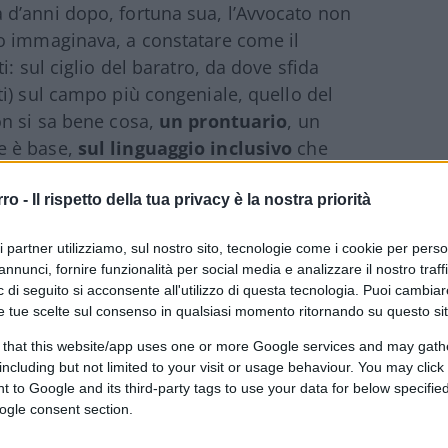
d’anni dopo, fortuna sua, l’Avvocato non
o immaginava, a constatare come il
: sul ciglio del baratro, da dove sfida
i) sul campo più congeniale, quello del
on si sa bene cosa,
un prontuario
, un
e è base,
sul linguaggio inclusivo
che
sessista, pronomi asterischi vocali
rro -
Il rispetto della tua privacy è la nostra priorità
ri partner utilizziamo, sul nostro sito, tecnologie come i cookie per pers
annunci, fornire funzionalità per social media e analizzare il nostro traff
o le millantamila volte, non è che c’è
 di seguito si acconsente all'utilizzo di questa tecnologia. Puoi cambiar
e tue scelte sul consenso in qualsiasi momento ritornando su questo si
na mania, o moda, in America già un po’ col
co ritardo, il che per un giornale è il colmo.
 that this website/app uses one or more Google services and may gath
including but not limited to your visit or usage behaviour. You may click 
io di onnipotenza (chi li legge più, ancora?
 to Google and its third-party tags to use your data for below specifi
ale mantiene ancora un
Corriere
?), di arginare
ogle consent section.
o Ruggeri, a dire l’inquietante Frankenstein