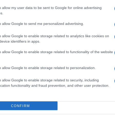
iva, perché non può arrivarci e tanto meno
o allow my user data to be sent to Google for online advertising
omune, magari ancora in dialetto, e quindi
s.
 dalle nuove liturgie che partono da una
to allow Google to send me personalized advertising.
vile, nel segno dell’aberrazione.
re come gli intellettuali narcisi del gruppo
o allow Google to enable storage related to analytics like cookies on
 si ergevano a maestri e cattivi maestri,
evice identifiers in apps.
 gli ignoranti siete voi e gli ignoranti
o allow Google to enable storage related to functionality of the website
i la famosa polemica mossa da Moravia, “ma
endervi democratici?”.
o allow Google to enable storage related to personalization.
o allow Google to enable storage related to security, including
assi avanti verso il precipizio. Se
cation functionality and fraud prevention, and other user protection.
) “Se non mi capite, l’imbecille sono io”, ora
a, ma riflessa, come allo specchio: se non
dici di comportamento che noi e solo noi
CONFIRM
tà
l’imbecillità al potere è quella nostra
.