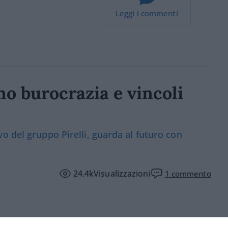
Leggi i commenti
o burocrazia e vincoli
o del gruppo Pirelli, guarda al futuro con
24.4k
Visualizzazioni
1
commento