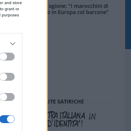
er and store
Meloni aveva ragione: "I marocchini di
to grant or
Ceuta sbarcano in Europa col barcone"
ed purposes
SEDUTE SATIRICHE