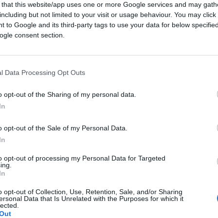
 that this website/app uses one or more Google services and may gath
including but not limited to your visit or usage behaviour. You may click 
 to Google and its third-party tags to use your data for below specifi
ogle consent section.
l Data Processing Opt Outs
CLICCA QUI
o opt-out of the Sharing of my personal data.
In
berti pubblicato su queste pagine
, ho
visiva di cui quest’ultimo è stato ospite:
o opt-out of the Sale of my Personal Data.
La7 da
Concita De Gregorio
e
David
In
per green pass
e dei nemici del popolo no
to opt-out of processing my Personal Data for Targeted
ing.
eminerebbero impunemente la morte tra la
In
mente spettacolo di – se così vogliamo
nso unico. Una informazione che, per quel
o opt-out of Collection, Use, Retention, Sale, and/or Sharing
ersonal Data that Is Unrelated with the Purposes for which it
nfrontare i numeri, limitandosi a gettare in
lected.
Out