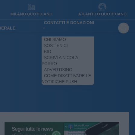
MILANO QUOTIDIANO
ATLANTICO QUOTIDIANO
CONTATTI E DONAZIONI
IBERALE
CHI SIAMO
SOSTIENICI
BIO
SCRIVI A NICOLA
PORRO
ADVERTISING
COME DISATTIVARE LE
NOTIFICHE PUSH