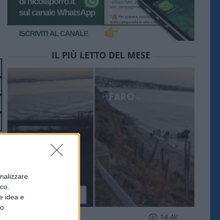
IL PIÙ LETTO DEL MESE
onalizzare
ico.
e idea e
to
ESTERI
14.4k