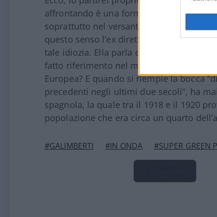
Ecco, io partirei proprio da qui, rilevand
affrontando è una forma di idiozia global
soprattutto nel versante cosiddetto progre
questo senso l’ex direttrice dell’
Unità
dimos
tale idiozia. Ella parla di senso delle prop
fatto riferimento nel migliore dei casi pr
Europea? E quando si riempie la bocca “d
precedenti negli ultimi due secoli”, ha mai
spagnola, la quale tra il 1918 e il 1920 pr
popolazione che era circa un quarto dell’a
#GALIMBERTI
#IN ONDA
#SUPER GREEN 
Pagina
Precedente