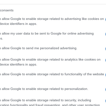
na serie di scemenze all’ingrosso da far
za.
consents
o allow Google to enable storage related to advertising like cookies on
evice identifiers in apps.
li ospiti in collegamento, così esordisce
o allow my user data to be sent to Google for online advertising
il senso delle proporzioni? Cioè, siamo di
s.
ali. La peste del ‘500 (qui vai a capire se
 nera del 1.300, descritta dal Boccaccio,
to allow Google to send me personalized advertising.
ustiniano, che iniziò nel 541 d.C.) sterminò
persone – migliaia o miliardi per lei pari
o allow Google to enable storage related to analytics like cookies on
evice identifiers in apps.
sono dati che conosco. Ma insomma,
le
ltissime persone,
e noi siamo qui sempre
o allow Google to enable storage related to functionality of the website
 sempre un po’ scontenti di qualcosa, senza
ndo davvero una emergenza sanitaria che in
o allow Google to enable storage related to personalization.
.”
o allow Google to enable storage related to security, including
cation functionality and fraud prevention, and other user protection.