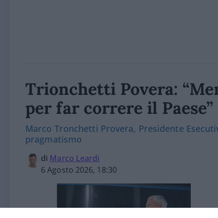
Trionchetti Povera: “Men
per far correre il Paese”
Marco Tronchetti Provera, Presidente Esecutiv
pragmatismo
di
Marco Leardi
6 Agosto 2026, 18:30