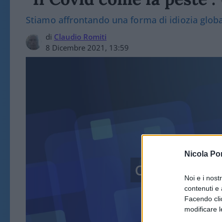
Stiamo affrontando una forma di idiozia glob
di
Claudio Romiti
8 Dicembre 2021, 13:59
Nicola Po
CULTURA, TV
Noi e i nost
contenuti e 
Facendo clic
modificare l