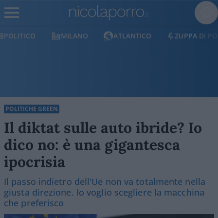
MILANO
ATLANTICO
ZUPPA DI PORRO
E
POLITICHE GREEN
Il diktat sulle auto ibride? Io
dico no: è una gigantesca
ipocrisia
Il passo indietro dell'Ue non va totalmente nella
giusta direzione. Io voglio scegliere la macchina
che preferisco