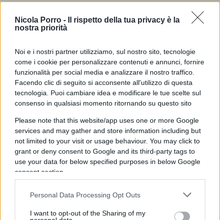
Nicola Porro -
Il rispetto della tua privacy è la
nostra priorità
Il secondary ticket a prezzo maggiorato
non è un
Noi e i nostri partner utilizziamo, sul nostro sito, tecnologie
dettaglio marginale
: distorce il sistema di prezzi
come i cookie per personalizzare contenuti e annunci, fornire
pensato per premiare la fedeltà. Se chi ha un
funzionalità per social media e analizzare il nostro traffico.
Facendo clic di seguito si acconsente all'utilizzo di questa
abbonamento scontato può rivenderlo a prezzo
tecnologia. Puoi cambiare idea e modificare le tue scelte sul
pieno proprio sulle partite più richieste, il
consenso in qualsiasi momento ritornando su questo sito
vantaggio economico pensato per il tifoso diventa
Please note that this website/app uses one or more Google
uno strumento di arbitraggio nelle mani di pochi e
services and may gather and store information including but
la società perde ricavi che altrimenti incasserebbe
not limited to your visit or usage behaviour. You may click to
direttamente attraverso la vendita ufficiale dei
grant or deny consent to Google and its third-party tags to
use your data for below specified purposes in below Google
biglietti. Da questo punto di vista, il tentativo di
consent section.
tutelarsi può essere comprensibile.
Personal Data Processing Opt Outs
Il chiarimento di Suwarso attenua la misura, ma
I want to opt-out of the Sharing of my