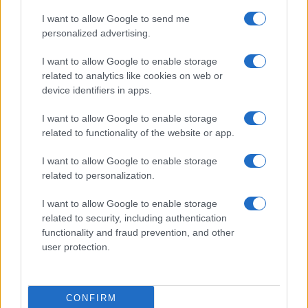
I want to allow Google to send me
personalized advertising.
I want to allow Google to enable storage
related to analytics like cookies on web or
device identifiers in apps.
C’è poi
un tema di principio
: l’abbonamento è un
I want to allow Google to enable storage
contratto, non una proprietà piena ed è dunque
related to functionality of the website or app.
legittimo che preveda condizioni d’uso, comprese
I want to allow Google to enable storage
quelle legate al rinnovo. Ma la libertà contrattuale
related to personalization.
del tifoso — decidere se andare o meno alla
partita — non dovrebbe essere sacrificata
I want to allow Google to enable storage
related to security, including authentication
sull’altare di un problema che riguarda una
functionality and fraud prevention, and other
minoranza di speculatori.
user protection.
Ivan Mazzoletti, 6 agosto 2026
CONFIRM