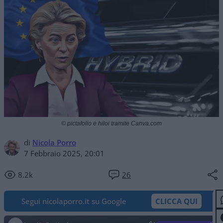
© pictafolio e hiloi tramite Canva.com
di
Nicola Porro
7 Febbraio 2025, 20:01
8.2k
26
Segui nicolaporro.it su Google
CLICCA QUI