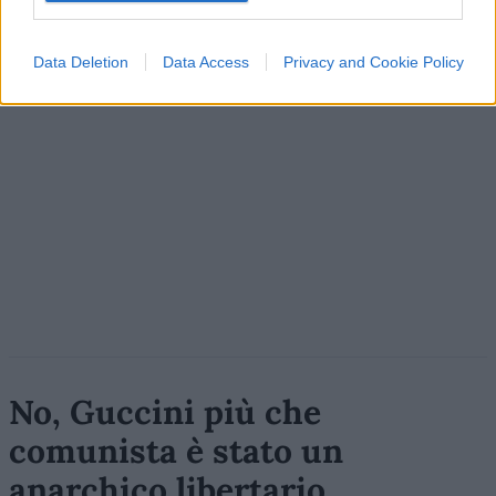
Data Deletion
Data Access
Privacy and Cookie Policy
No, Guccini più che
comunista è stato un
anarchico libertario