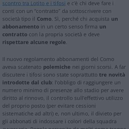
scontro tra Lotito e i tifosi
e c’è chi deve fare i
conti con un “contratto” da sottoscrivere con
società tipo il
Como
. Sì, perché chi acquista
un
abbonamento
in un certo senso firma
un
contratto
con la propria società e deve
rispettare alcune regole
.
Il nuovo regolamento abbonamenti del Como
aveva scatenato
polemiche
nei giorni scorsi. A far
discutere i tifosi sono state soprattutto
tre novità
introdotte dal club
: l’obbligo di raggiungere un
numero minimo di presenze allo stadio per avere
diritto al rinnovo, il controllo sull’effettivo utilizzo
del proprio posto (per evitare cessioni
sistematiche ad altri) e, non ultimo, il divieto per
gli abbonati di indossare i colori della squadra
avversaria. Regole percepite da molti come troppo