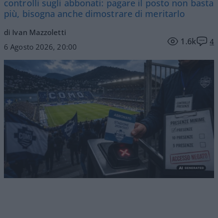
controlli sugli abbonati: pagare il posto non basta
più, bisogna anche dimostrare di meritarlo
di Ivan Mazzoletti
1.6k
4
6 Agosto 2026, 20:00