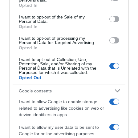
non ne cambia la sostanza
: una soglia rigida di
personal data.
Opted In
assenze — tre, secondo la prima formulazione —
continua a non distinguere tra chi specula
I want to opt-out of the Sale of my
Personal Data.
sistematicamente rivendendo il proprio posto ai
Opted In
match più attesi e chi, semplicemente, non può
I want to opt-out of processing my
essere presente per lavoro, salute o altri impegni
Personal Data for Targeted Advertising.
Opted In
legittimi. Perdere il diritto di rinnovo è una
sanzione meno drastica del ritiro immediato, ma
I want to opt-out of Collection, Use,
Retention, Sale, and/or Sharing of my
resta comunque una sanzione e il rischio è che
Personal Data that Is Unrelated with the
Purposes for which it was collected.
colpisca il tifoso onesto tanto quanto lo
Opted Out
speculatore.
Google consents
I want to allow Google to enable storage
related to advertising like cookies on web or
device identifiers in apps.
I want to allow my user data to be sent to
Google for online advertising purposes.