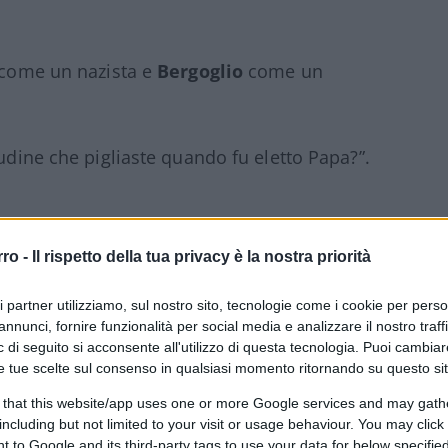
come un nazista e
Bergoglio
come un
tudine che pigliaste quando fu eletto Papa?”.
a a pranzo nel suo appartamento ed io
rro -
Il rispetto della tua privacy è la nostra priorità
 tedesco…”
ri partner utilizziamo, sul nostro sito, tecnologie come i cookie per pers
annunci, fornire funzionalità per social media e analizzare il nostro traff
o Rosmini, che poi venne beatificato da lui”.
 di seguito si acconsente all'utilizzo di questa tecnologia. Puoi cambiar
e tue scelte sul consenso in qualsiasi momento ritornando su questo si
 that this website/app uses one or more Google services and may gath
including but not limited to your visit or usage behaviour. You may click 
 to Google and its third-party tags to use your data for below specifi