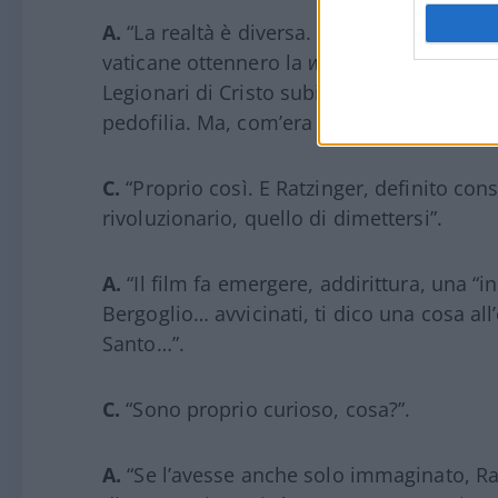
A.
“La realtà è diversa. Il papato di Ratzi
vaticane ottennero la
white list
dalle autor
Legionari di Cristo subirono un commissar
pedofilia. Ma, com’era prevedibile, un tal
C.
“Proprio così. E Ratzinger, definito con
rivoluzionario, quello di dimettersi”.
A.
“Il film fa emergere, addirittura, una “i
Bergoglio… avvicinati, ti dico una cosa all
Santo…”.
C.
“Sono proprio curioso, cosa?”.
A.
“Se l’avesse anche solo immaginato, Ra