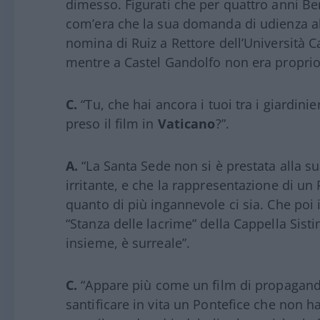
dimesso. Figurati che per quattro anni Be
com’era che la sua domanda di udienza al 
nomina di Ruiz a Rettore dell’Università C
mentre a Castel Gandolfo non era proprio 
C.
“Tu, che hai ancora i tuoi tra i giardin
preso il film in
Vaticano
?”.
A.
“La Santa Sede non si è prestata alla 
irritante, e che la rappresentazione di u
quanto di più ingannevole ci sia. Che poi 
“Stanza delle lacrime” della Cappella Sisti
insieme, è surreale”.
C.
“Appare più come un film di propaganda,
santificare in vita un Pontefice che non h