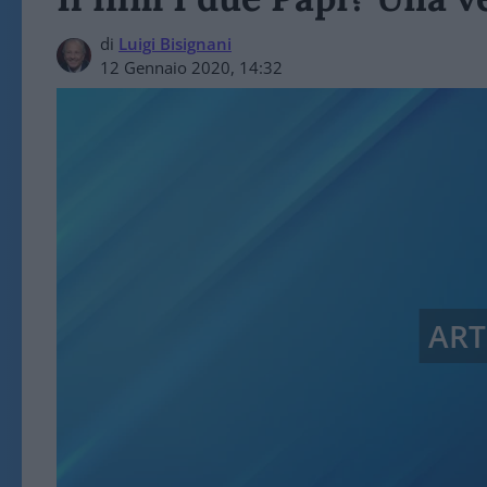
di
Luigi Bisignani
12 Gennaio 2020, 14:32
ART