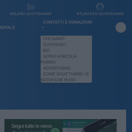
MILANO QUOTIDIANO
ATLANTICO QUOTIDIANO
CONTATTI E DONAZIONI
IBERALE
CHI SIAMO
SOSTIENICI
BIO
SCRIVI A NICOLA
PORRO
ADVERTISING
COME DISATTIVARE LE
NOTIFICHE PUSH