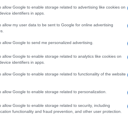
o allow Google to enable storage related to advertising like cookies on
gue; tu, piuttosto, con Gelli…”.
evice identifiers in apps.
o allow my user data to be sent to Google for online advertising
al secondo insediamento di Peron. Non credo
s.
to allow Google to send me personalized advertising.
o allow Google to enable storage related to analytics like cookies on
evice identifiers in apps.
 Tantardini, il punto di riferimento dello
o allow Google to enable storage related to functionality of the website
 rivista ospitò diversi interventi di
o allow Google to enable storage related to personalization.
à di calcare, da una parte, la crisi
o allow Google to enable storage related to security, including
nedetto XVI, dall’altra, la speranza di
cation functionality and fraud prevention, and other user protection.
ella sua riforma”.