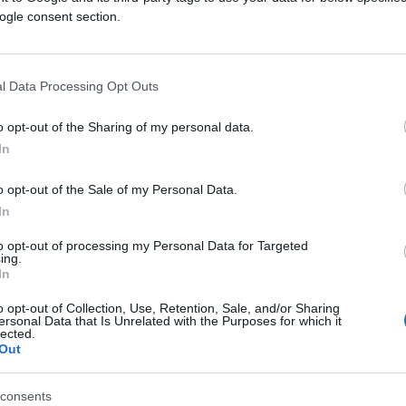
ogle consent section.
io, in questa pellicola sembra che Ratzinger
l Data Processing Opt Outs
o opt-out of the Sharing of my personal data.
al più con il suo gatto o, al massimo, con
In
più indignato, oltre al fatto che nella
 a una storia vera?”.
o opt-out of the Sale of my Personal Data.
In
to opt-out of processing my Personal Data for Targeted
ing.
In
o opt-out of Collection, Use, Retention, Sale, and/or Sharing
 di una parte del popolo cattolico, ma
ersonal Data that Is Unrelated with the Purposes for which it
lected.
Out
ni…”.
consents