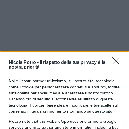
Nicola Porro -
Il rispetto della tua privacy è la
nostra priorità
Noi e i nostri partner utilizziamo, sul nostro sito, tecnologie
come i cookie per personalizzare contenuti e annunci, fornire
È su questo confine che occorre muoversi con
funzionalità per social media e analizzare il nostro traffico.
Facendo clic di seguito si acconsente all'utilizzo di questa
prudenza. Anche la separazione delle carriere, la
tecnologia. Puoi cambiare idea e modificare le tue scelte sul
riorganizzazione degli uffici e i nuovi meccanismi
consenso in qualsiasi momento ritornando su questo sito
di controllo meritano di essere valutati per gli
Please note that this website/app uses one or more Google
effetti concreti che produrranno, più che
services and may gather and store information including but