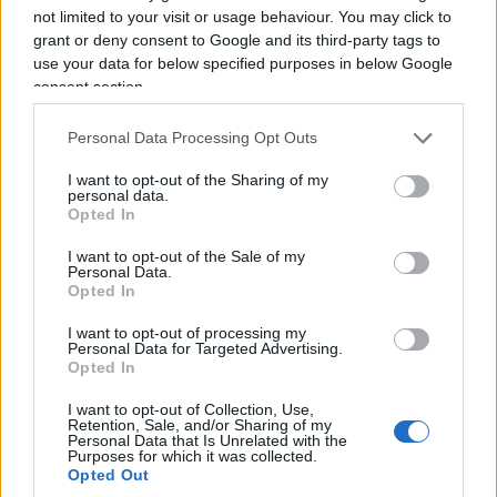
trasformati nell’ennesimo terreno di scontro tra
not limited to your visit or usage behaviour. You may click to
grant or deny consent to Google and its third-party tags to
Governo e magistratura.
Con una cautela in più
:
use your data for below specified purposes in below Google
ogni riforma di un organo di controllo dovrebbe
consent section.
rafforzarne non soltanto l’efficienza, ma anche
l’indipendenza e la percezione di indipendenza,
Personal Data Processing Opt Outs
perché l’autorevolezza di chi controlla dipende
I want to opt-out of the Sharing of my
anche dalla distanza che mantiene da chi è
personal data.
Opted In
chiamato a controllare.
I want to opt-out of the Sale of my
Personal Data.
Sarebbe infatti un errore raccontare questa
Opted In
riforma come una partita con due squadre
:
I want to opt-out of processing my
Palazzo Chigi da una parte e la Corte dei conti
Personal Data for Targeted Advertising.
Opted In
dall’altra. La questione riguarda qualcosa di assai
meno spettacolare, ma molto più importante:
I want to opt-out of Collection, Use,
Retention, Sale, and/or Sharing of my
come rendere lo Stato capace di decidere e,
Personal Data that Is Unrelated with the
Purposes for which it was collected.
contemporaneamente, capace di controllare se
Opted Out