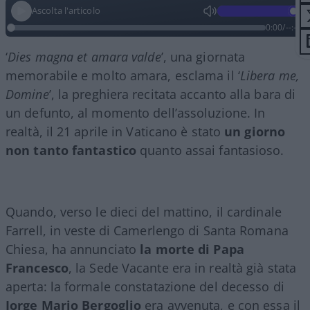
Ascolta l'articolo
0:00
/
--:--
‘
Dies magna et amara valde
’, una giornata
memorabile e molto amara, esclama il ‘
Libera me,
Domine
’, la preghiera recitata accanto alla bara di
un defunto, al momento dell’assoluzione. In
realtà, il 21 aprile in Vaticano è stato
un giorno
non tanto fantastico
quanto assai fantasioso.
Quando, verso le dieci del mattino, il cardinale
Farrell, in veste di Camerlengo di Santa Romana
Chiesa, ha annunciato
la morte di Papa
Francesco
, la Sede Vacante era in realtà già stata
aperta: la formale constatazione del decesso di
Jorge Mario Bergoglio
era avvenuta, e con essa il