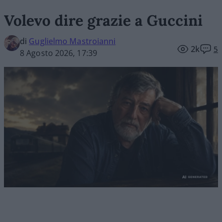
Volevo dire grazie a Guccini
di
Guglielmo Mastroianni
2k
5
8 Agosto 2026, 17:39