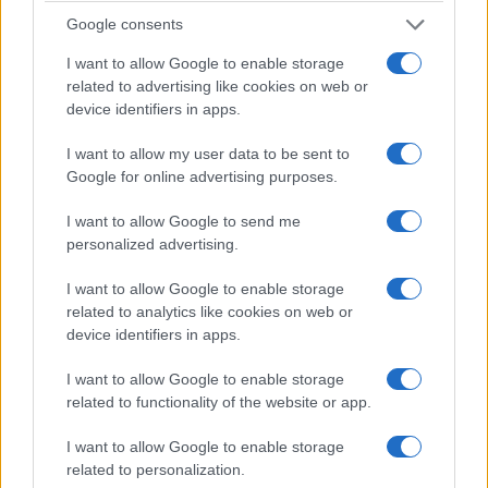
stesso.
Google consents
I want to allow Google to enable storage
related to advertising like cookies on web or
device identifiers in apps.
I want to allow my user data to be sent to
Google for online advertising purposes.
I want to allow Google to send me
personalized advertising.
I want to allow Google to enable storage
related to analytics like cookies on web or
device identifiers in apps.
Forse è proprio questa l’occasione che resta
I want to allow Google to enable storage
ancora da cogliere.
Fare della Corte non un
related to functionality of the website or app.
ostacolo all’amministrazione, ma una
I want to allow Google to enable storage
moderna infrastruttura della buona
related to personalization.