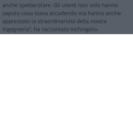
anche spettacolare. Gli utenti non solo hanno
saputo cosa stava accadendo ma hanno anche
apprezzato la straordinarietà della nostra
ingegneria”, ha raccontato Inchingolo.
Il racconto del Gruppo Fs, ha aggiunto l’esperto, si
estende poi a tutte le attività svolte nel mondo.
“Siamo molto presenti all’estero, lo facciamo con
il trasporto treni ma soprattutto con l’ingegneria:
la metropolitana di Riad è stata fatta con la
direzione dei lavori da parte di
FS Engeneering
.
Siamo riconosciuti come un’eccellenza non solo
per l’esercizio ferroviario ma anche per la
realizzazione e progettazione dei lavori in questo
ambito”.