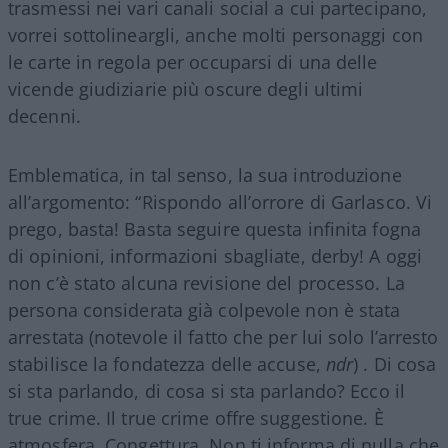
trasmessi nei vari canali social a cui partecipano,
vorrei sottolineargli, anche molti personaggi con
le carte in regola per occuparsi di una delle
vicende giudiziarie più oscure degli ultimi
decenni.
Emblematica, in tal senso, la sua introduzione
all’argomento: “Rispondo all’orrore di Garlasco. Vi
prego, basta! Basta seguire questa infinita fogna
di opinioni, informazioni sbagliate, derby! A oggi
non c’è stato alcuna revisione del processo. La
persona considerata già colpevole non è stata
arrestata (notevole il fatto che per lui solo l’arresto
stabilisce la fondatezza delle accuse,
ndr
) . Di cosa
si sta parlando, di cosa si sta parlando? Ecco il
true crime. Il true crime offre suggestione. È
atmosfera, Congettura. Non ti informa di nulla che