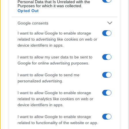
D’altro canto, che Saviano utilizzasse il tema delle
Personal Data that Is Unrelated with the
Purposes for which it was collected.
mafie come il prezzemolo si era già visto ai tempi
Opted Out
del Covid-19, in cui il nostro appoggiava
Google consents
acriticamente le misure restrittive, arrivando a
lamentarsi per il fatto che queste ultime non
I want to allow Google to enable storage
sarebbero state sufficientemente restrittive.
related to advertising like cookies on web or
device identifiers in apps.
I want to allow my user data to be sent to
Google for online advertising purposes.
Tant’è che ogniqualvolta ne ebbe l’occasione, in
sintesi, sostenne che la pandemia si fosse
I want to allow Google to send me
trasformata in una grande opportunità ideale per
personalized advertising.
le mafie per espandere il proprio potere. Pertanto,
I want to allow Google to enable storage
dato che il caso di Garlasco ha oscurato anche il
related to analytics like cookies on web or
suo residuale spazio di professionista
device identifiers in apps.
dell’antimafia – espressione coniata da Leonardo
I want to allow Google to enable storage
Sciascia per definire chi utilizzava il tema come
related to functionality of the website or app.
ascensore sociale – , è umanamente