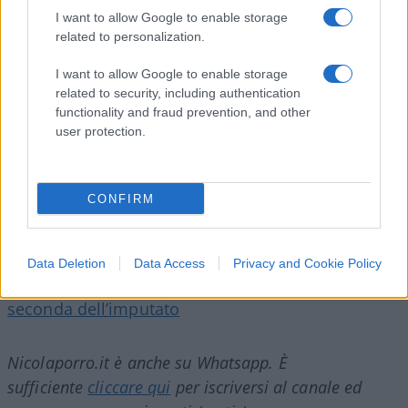
I want to allow Google to enable storage
comprensibile che Saviano sia come il celebre
related to personalization.
automobilista di alcuni esilaranti sketch di Gioele
Dix, alias David Ottolenghi, ossia “perennemente
I want to allow Google to enable storage
inc…ato come una bestia!”
related to security, including authentication
functionality and fraud prevention, and other
user protection.
Claudio Romiti, 28 maggio 2026
CONFIRM
Leggi anche:
Data Deletion
Data Access
Privacy and Cookie Policy
Garlasco: quando il garantismo cambia a
seconda dell’imputato
Nicolaporro.it è anche su Whatsapp. È
sufficiente
cliccare qui
per iscriversi al canale ed