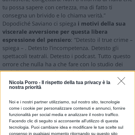
tu possa sapere con certezza, ma di fatto ti
consegna un brivido e lo chiama verità.”
Dopodiché Saviano ci spiega
i motivi della sua
viscerale avversione per questa libera
espressione del pensiero
: “Detesto il true crime –
spiega – . Detesto l’incompetenza. Detesto gli
spettacoli teatrali. Detesto i podcast. Tutto questo
orrore che nulla ha a che fare con lo studio dei
casi di cronaca, con l’analisi della cronaca. Nulla a
che fare con lo studio del potere. Nulla c’entra il
Nicola Porro -
Il rispetto della tua privacy è la
nostra priorità
true crime con il crimine organizzato.”
Noi e i nostri partner utilizziamo, sul nostro sito, tecnologie
come i cookie per personalizzare contenuti e annunci, fornire
Qui mi fermo perché credo di aver già compreso il
funzionalità per social media e analizzare il nostro traffico.
Facendo clic di seguito si acconsente all'utilizzo di questa
motivo di questo sfogo, a mio avviso, inopportuno
tecnologia. Puoi cambiare idea e modificare le tue scelte sul
e che mette sotto accusa milioni di italiani – in
consenso in qualsiasi momento ritornando su questo sito