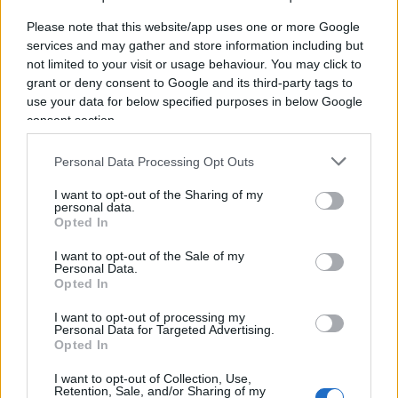
nome dei quali, vorrei ricordare a questo genio
Please note that this website/app uses one or more Google
incompreso della lotta alle mafie, vengono
services and may gather and store information including but
pronunciate le sentenze – rei di non accontentarsi
not limited to your visit or usage behaviour. You may click to
della cosiddetta informazione
mainstream.
grant or deny consent to Google and its third-party tags to
use your data for below specified purposes in below Google
Saviano sembra soffrire di una certa invidia
consent section.
nei confronti di chi, anziché occuparsi del citato
crimine organizzato, delle cui nefandezze egli si
Personal Data Processing Opt Outs
considera il cantore più ascoltato, osa affrontare
I want to opt-out of the Sharing of my
le “quisquilie” un caso che con tutta probabilità
personal data.
Opted In
rappresenta un colossale errore giudiziario. Un
caso che potrebbe allargarsi proprio a quegli
I want to opt-out of the Sale of my
Personal Data.
aspetti che stanno tanto a cuore all’autore di
Opted In
Gomorra, ovvero un intreccio sistemico di
I want to opt-out of processing my
interessi illeciti che avrebbero infestato la
Personal Data for Targeted Advertising.
Opted In
Lomellina.
I want to opt-out of Collection, Use,
Retention, Sale, and/or Sharing of my