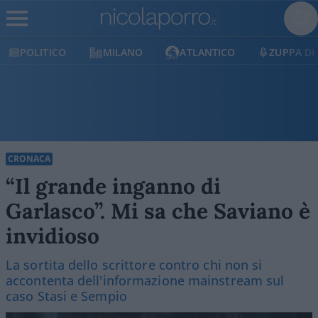
POLITICO
MILANO
ATLANTICO
ZUPPA DI
CRONACA
“Il grande inganno di
Garlasco”. Mi sa che Saviano è
invidioso
La sortita dello scrittore contro chi non si
accontenta dell'informazione mainstream sul
caso Stasi e Sempio