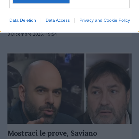
Come si scannano a sinistra:
Saviano attacca Zerocalcare
Data Deletion
Data Access
Privacy and Cookie Policy
di Franco Lodige
9.7k
8 Dicembre 2025, 19:54
Mostraci le prove, Saviano