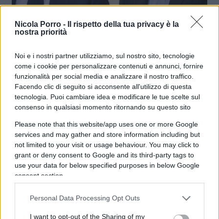
La sonora lezione di Marotta:
Nicola Porro -
Il rispetto della tua privacy è la
nostra priorità
Saviano sbeffeggiato anche dal
dirigente dell’Inter
Noi e i nostri partner utilizziamo, sul nostro sito, tecnologie
come i cookie per personalizzare contenuti e annunci, fornire
funzionalità per social media e analizzare il nostro traffico.
di
Salvatore Di Bartolo
9.4k
Facendo clic di seguito si acconsente all'utilizzo di questa
17 Febbraio 2026, 12:11
tecnologia. Puoi cambiare idea e modificare le tue scelte sul
consenso in qualsiasi momento ritornando su questo sito
Please note that this website/app uses one or more Google
services and may gather and store information including but
not limited to your visit or usage behaviour. You may click to
grant or deny consent to Google and its third-party tags to
use your data for below specified purposes in below Google
consent section.
Personal Data Processing Opt Outs
I want to opt-out of the Sharing of my