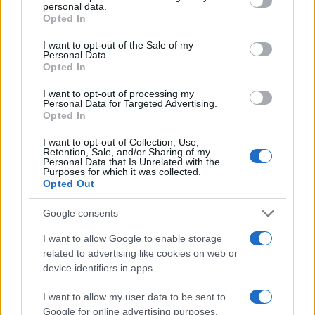
personal data.
Opted In
Saviano insulta gli italiani
I want to opt-out of the Sale of my
Personal Data.
Opted In
di
Alessandro Sallusti
7.2k
30 Gennaio 2026, 18:00
I want to opt-out of processing my
Personal Data for Targeted Advertising.
Opted In
I want to opt-out of Collection, Use,
Retention, Sale, and/or Sharing of my
Personal Data that Is Unrelated with the
Purposes for which it was collected.
Opted Out
Google consents
I want to allow Google to enable storage
related to advertising like cookies on web or
device identifiers in apps.
I want to allow my user data to be sent to
Google for online advertising purposes.