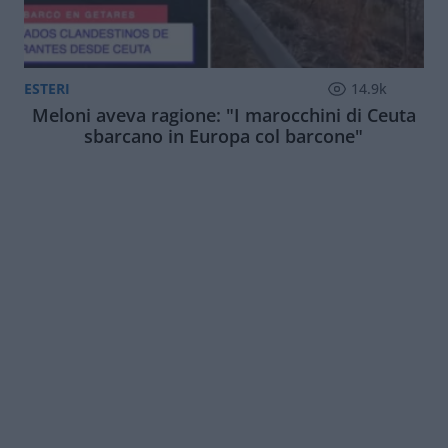
ESTERI
14.9k
Meloni aveva ragione: "I marocchini di Ceuta
sbarcano in Europa col barcone"