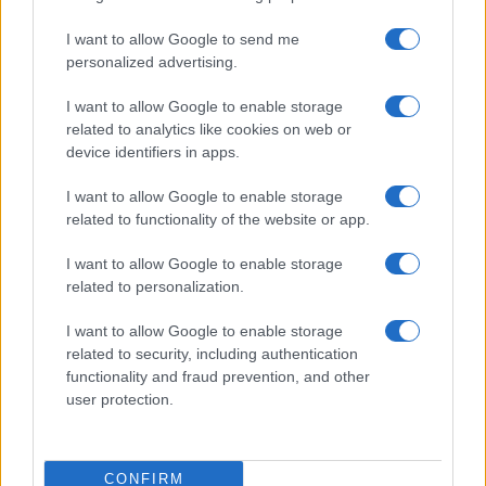
Che pena, Saviano: il delirio sul
referendum è da manicomio
I want to allow Google to send me
personalized advertising.
di Marco Baldassarri
7.4k
I want to allow Google to enable storage
30 Gennaio 2026, 15:00
related to analytics like cookies on web or
device identifiers in apps.
I want to allow Google to enable storage
related to functionality of the website or app.
I want to allow Google to enable storage
related to personalization.
I want to allow Google to enable storage
related to security, including authentication
functionality and fraud prevention, and other
user protection.
“Lavori con le multinazionali!”.
CONFIRM