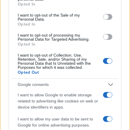
tanta energia, che ci viene per quasi il 90% dai
Opted In
combustibili fossili
: di fatto, la moderna
I want to opt-out of the Sale of my
agricoltura non è altro che la trasformazione di
Personal Data.
Opted In
petrolio in cibo.
I want to opt-out of processing my
Personal Data for Targeted Advertising.
Opted In
Il guru, patetico, confessa di aver omesso di
I want to opt-out of Collection, Use,
parlare fino ad oggi, per due ragioni: primo, dice,
Retention, Sale, and/or Sharing of my
Personal Data that Is Unrelated with the
perché si sentiva in imbarazzo. E poi per paura.
Purposes for which it was collected.
Opted Out
Paura di perdere amici e denaro. Vediamo un po’
di che pasta son fatta ‘sti Verdi. Riescono a
Google consents
propalare bugie per 30 anni senza imbarazzo e
I want to allow Google to enable storage
sentono imbarazzo a ritrattare. Scuse un po’
related to advertising like cookies on web or
tardive, no? E poi: ma che razza di amici hanno? O
device identifiers in apps.
forse non hanno idea di cosa significhi l’amicizia.
I want to allow my user data to be sent to
La cosa non meraviglia, pare che sia una
Google for online advertising purposes.
ignoranza comune: mi viene in mente il nostro