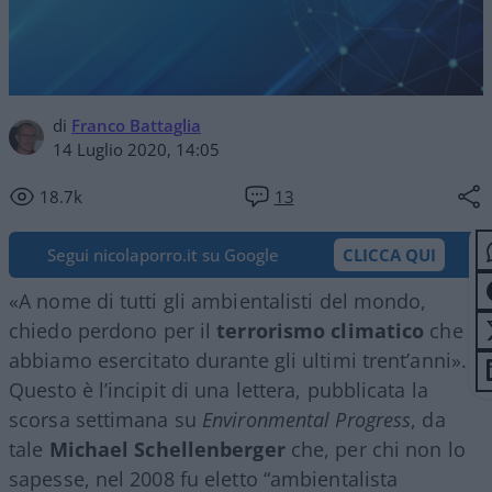
di
Franco Battaglia
14 Luglio 2020, 14:05
18.7k
13
Segui nicolaporro.it su Google
CLICCA QUI
«A nome di tutti gli ambientalisti del mondo,
chiedo perdono per il
terrorismo climatico
che
abbiamo esercitato durante gli ultimi trent’anni».
Questo è l’incipit di una lettera, pubblicata la
scorsa settimana su
Environmental Progress
, da
tale
Michael Schellenberger
che, per chi non lo
sapesse, nel 2008 fu eletto “ambientalista