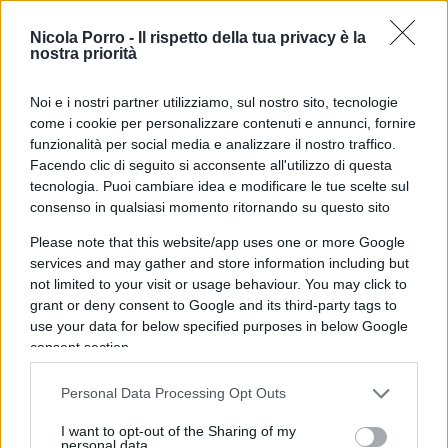
Nicola Porro -
Il rispetto della tua privacy è la
Continua confortandoci che le
emissioni di CO2
nostra priorità
stanno diminuendo in molti paesi occidentali.
Avrebbe dovuto dire che le emissioni di CO2 non
Noi e i nostri partner utilizziamo, sul nostro sito, tecnologie
come i cookie per personalizzare contenuti e annunci, fornire
rappresentano alcun problema. Perché, se lo
funzionalità per social media e analizzare il nostro traffico.
fossero, la loro diminuzione nei paesi ricchi non è
Facendo clic di seguito si acconsente all'utilizzo di questa
motivo di alcun conforto, visto che le emissioni,
tecnologia. Puoi cambiare idea e modificare le tue scelte sul
consenso in qualsiasi momento ritornando su questo sito
globali, sono oggi del 60% in più che vent’anni fa.
Ci rassicura che «la produzione agricola cresce
Please note that this website/app uses one or more Google
man mano che il mondo si fa più caldo». No. La
services and may gather and store information including but
not limited to your visit or usage behaviour. You may click to
produzione agricola cresce perché le
grant or deny consent to Google and its third-party tags to
biotecnologie hanno introdotto gli Ogm e i Paesi
use your data for below specified purposes in below Google
illuminati ne fanno largo uso e perché la
consent section.
produzione tradizionale fa uso degli anti-
Personal Data Processing Opt Outs
parassitari che i chimici e i biologi hanno
inventato. La moderna agricoltura usa energia,
I want to opt-out of the Sharing of my
personal data.