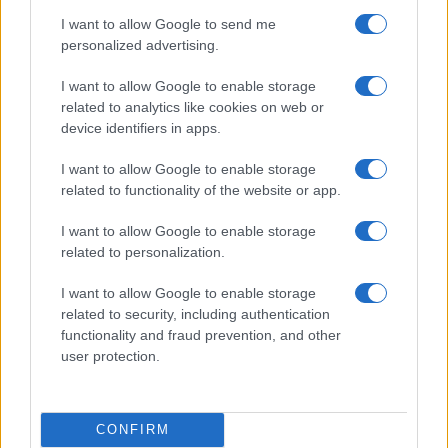
Conte
, che s’è esibito proibendo le visite tra amici
I want to allow Google to send me
personalized advertising.
in un lockdown ove erano permesse quelle tra
congiunti.
I want to allow Google to enable storage
related to analytics like cookies on web or
device identifiers in apps.
#AMBIENTALISMO
#GRETA THUNBERG
#MICHAEL SCHELLENBERGER
#VERDI
I want to allow Google to enable storage
related to functionality of the website or app.
Pagina
PAGINA
Precedente
SUCCESSIVA
I want to allow Google to enable storage
related to personalization.
I want to allow Google to enable storage
13
related to security, including authentication
Leggi i commenti
functionality and fraud prevention, and other
user protection.
SEDUTE SATIRICHE
Vignetta del 07/08/2026
CONFIRM