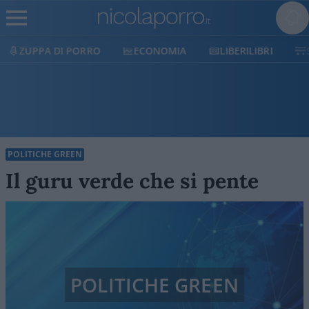
ECONOMIA
LIBERILIBRI
SHOP
SOSTIENICI
POLITICHE GREEN
Il guru verde che si pente
POLITICHE GREEN