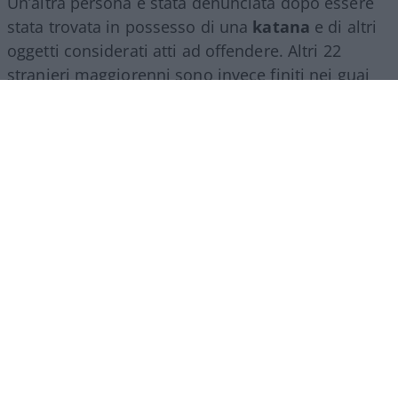
Un’altra persona è stata denunciata dopo essere
stata trovata in possesso di una
katana
e di altri
oggetti considerati atti ad offendere. Altri 22
stranieri maggiorenni sono invece finiti nei guai
per il presunto
furto aggravato di energia
elettrica
: secondo quanto accertato dagli
investigatori, erano stati predisposti collegamenti
abusivi alla rete pubblica.
Complessivamente, nel campo di Poggioreale
sono stati
identificati 65 stranieri adulti, 41 dei
quali già gravati da precedenti
, oltre a sette
minorenni. Quattro persone sono state
accompagnate in Questura per la notifica di
provvedimenti. Oltre alla pistola e alla katana, le
forze dell’ordine hanno sequestrato ben
otto
quintali di cavi di rame
.