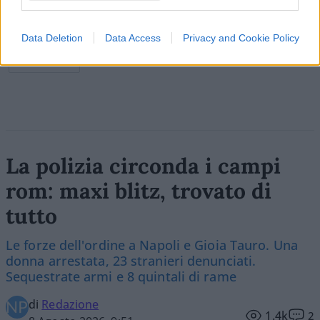
Data Deletion
Data Access
Privacy and Cookie Policy
Vai all'archivio delle vignette
La polizia circonda i campi
rom: maxi blitz, trovato di
tutto
Le forze dell'ordine a Napoli e Gioia Tauro. Una
donna arrestata, 23 stranieri denunciati.
Sequestrate armi e 8 quintali di rame
di
Redazione
1.4k
2