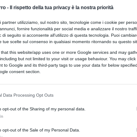
rro -
Il rispetto della tua privacy è la nostra priorità
ri partner utilizziamo, sul nostro sito, tecnologie come i cookie per pers
annunci, fornire funzionalità per social media e analizzare il nostro traff
 di seguito si acconsente all'utilizzo di questa tecnologia. Puoi cambiar
e tue scelte sul consenso in qualsiasi momento ritornando su questo si
 that this website/app uses one or more Google services and may gath
ferite su Google
CLICCA QUI
including but not limited to your visit or usage behaviour. You may click 
 to Google and its third-party tags to use your data for below specifi
ogle consent section.
0:00
/
--:--
 non potete perdervi.
Annalisa
Cuzzocrea
l Data Processing Opt Outs
estra” si sarebbero inventati “i radical chic,
o opt-out of the Sharing of my personal data.
ico”. Questo il senso del suo discorso.
In
o opt-out of the Sale of my Personal Data.