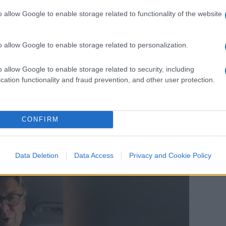
ro il sushi
di sta minc***
.
o allow Google to enable storage related to functionality of the website
ando osserva dal suo Suv i migranti in
darietà”. Ecco: questa è la
sinistra
radical
o allow Google to enable storage related to personalization.
nvenzione della destra, è proprio questa roba
o allow Google to enable storage related to security, including
cation functionality and fraud prevention, and other user protection.
CONFIRM
Data Deletion
Data Access
Privacy and Cookie Policy