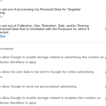
In
uale è riuscito a scerivere, io non so se l’ho
 Testiale: “Non credo che l’imprenditore
to opt-out of processing my Personal Data for Targeted
ing.
anti in bicicletta, sia sopraffatto dal senso
In
i disse “ah ma quanto siete volgari, quanto
o opt-out of Collection, Use, Retention, Sale, and/or Sharing
rgli una cosa? Lo dico francamente: ma come
ersonal Data that Is Unrelated with the Purposes for which it
lected.
sivo. Ma come caz** si permette?
Out
er sé
un archetipo non adeguato
visto che
consents
inoltre segnalare a Serra che i Suv possono
o allow Google to enable storage related to advertising like cookies on
 vostre macchine elettriche che costano 50
evice identifiers in apps.
ribuenti.
o allow my user data to be sent to Google for online advertising
s.
to allow Google to send me personalized advertising.
etta? Io voglio sapere, Serra, ma dove cazz**
a sarebbe una fotografia della realtà? In
o allow Google to enable storage related to analytics like cookies on
fanno i rider a portare i pacchi a casa di
evice identifiers in apps.