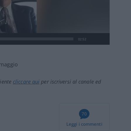
02:52
8 maggio
ciente
cliccare qui
per iscriversi al canale ed
70
Leggi i commenti