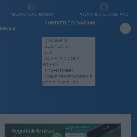
MILANO QUOTIDIANO
ATLANTICO QUOTIDIANO
CONTATTI E DONAZIONI
IBERALE
CHI SIAMO
SOSTIENICI
BIO
SCRIVI A NICOLA
PORRO
ADVERTISING
COME DISATTIVARE LE
NOTIFICHE PUSH