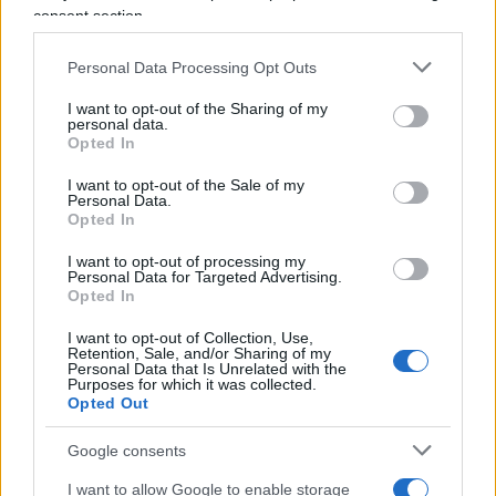
consent section.
54
Personal Data Processing Opt Outs
Leggi i commenti
I want to opt-out of the Sharing of my
personal data.
Opted In
SEDUTE SATIRICHE
I want to opt-out of the Sale of my
Personal Data.
Vignetta del 07/08/2026
Opted In
I want to opt-out of processing my
Personal Data for Targeted Advertising.
Opted In
Vai all'archivio delle vignette
I want to opt-out of Collection, Use,
Retention, Sale, and/or Sharing of my
Personal Data that Is Unrelated with the
Purposes for which it was collected.
Opted Out
Google consents
Cinque libri da leggere sotto
I want to allow Google to enable storage