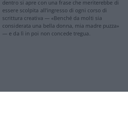
dentro si apre con una frase che meriterebbe di
essere scolpita all’ingresso di ogni corso di
scrittura creativa — «Benché da molti sia
considerata una bella donna, mia madre puzza»
— e da lì in poi non concede tregua.