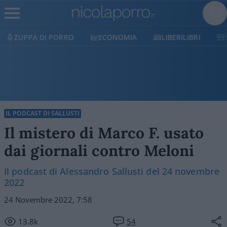
O
ECONOMIA
LIBERILIBRI
SHOP
SOSTIEN
IL PODCAST DI SALLUSTI
Il mistero di Marco F. usato
dai giornali contro Meloni
Il podcast di Alessandro Sallusti del 24 novembre
2022
24 Novembre 2022, 7:58
13.8k
54