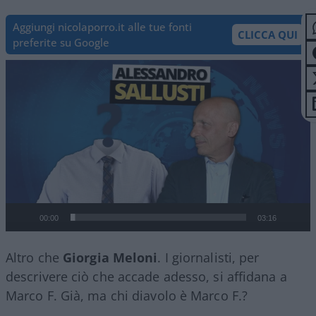
Aggiungi nicolaporro.it alle tue fonti
CLICCA QUI
preferite su Google
Video
Player
00:00
03:16
Altro che
Giorgia Meloni
. I giornalisti, per
descrivere ciò che accade adesso, si affidana a
Marco F. Già, ma chi diavolo è Marco F.?