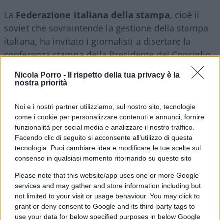
La
Federazione italiana della stampa
, cioè il
soviet che sovraintende la gestione della stampa
italiana, ha invitato i giornalisti a disertare la
conferenza stampa della Presidente del Consiglio.
Sono offesi perché Giorgia Meloni ha rifiutato –
Nicola Porro -
Il rispetto della tua privacy è la
nella recente conferenza stampa nella quale ha
nostra priorità
presentato la manovra finanziaria – di farsi
mettere i piedi in testa. Più o meno, la stessa cosa
Noi e i nostri partner utilizziamo, sul nostro sito, tecnologie
come i cookie per personalizzare contenuti e annunci, fornire
che faceva
Mario Draghi
. Contro il quale,
funzionalità per social media e analizzare il nostro traffico.
ovviamente, gli eroi miei colleghi né tantomeno la
Facendo clic di seguito si acconsente all'utilizzo di questa
Federazione della stampa hanno detto “be’”…
tecnologia. Puoi cambiare idea e modificare le tue scelte sul
consenso in qualsiasi momento ritornando su questo sito
Continua ascoltando il podcast di Alessandro
Please note that this website/app uses one or more Google
services and may gather and store information including but
Sallusti del 24 novembre 2022
not limited to your visit or usage behaviour. You may click to
grant or deny consent to Google and its third-party tags to
#ALESSANDRO SALLUSTI
use your data for below specified purposes in below Google