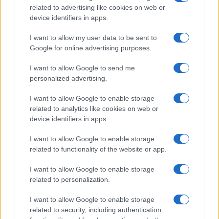
related to advertising like cookies on web or
l’ombrellone senza fingere di
device identifiers in apps.
essere Proust
I want to allow my user data to be sent to
Google for online advertising purposes.
Da Franchini a Scarpa, dal Lazarillo alla piccola
conformista: letture vere, cattive e senza il solito
I want to allow Google to send me
catechismo da spiaggia
personalized advertising.
di Peter Cameron Ellis
I want to allow Google to enable storage
1.3k
0
9 Agosto 2026, 15:04
related to analytics like cookies on web or
device identifiers in apps.
I want to allow Google to enable storage
related to functionality of the website or app.
I want to allow Google to enable storage
related to personalization.
I want to allow Google to enable storage
related to security, including authentication