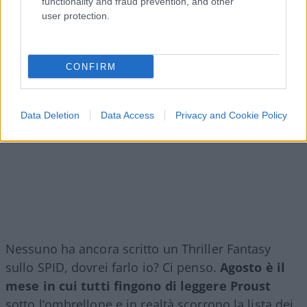
functionality and fraud prevention, and other
user protection.
CONFIRM
Data Deletion
Data Access
Privacy and Cookie Policy
Nessuno ha ancora scritto un Thriller Fantasy
sullo SPID, dovrei farlo io? Ci penso.
Agosto è il
mese in cui tutti fingono di leggere Proust
sotto l’ombrellone e in realtà scorrono la lista dei