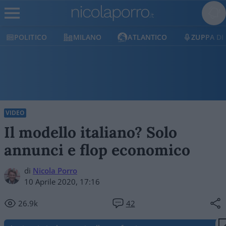
POLITICO
MILANO
ATLANTICO
ZUPPA DI
VIDEO
Il modello italiano? Solo
annunci e flop economico
di
Nicola Porro
10 Aprile 2020, 17:16
26.9k
42