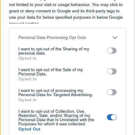
not limited to your visit or usage behaviour. You may click to
grant or deny consent to Google and its third-party tags to
use your data for below specified purposes in below Google
consent section.
Personal Data Processing Opt Outs
I want to opt-out of the Sharing of my
personal data.
Opted In
Un’altra persona è stata denunciata dopo essere
I want to opt-out of the Sale of my
stata trovata in possesso di una
katana
e di altri
Personal Data.
Opted In
oggetti considerati atti ad offendere. Altri 22
stranieri maggiorenni sono invece finiti nei guai
I want to opt-out of processing my
Personal Data for Targeted Advertising.
per il presunto
furto aggravato di energia
Opted In
elettrica
: secondo quanto accertato dagli
I want to opt-out of Collection, Use,
investigatori, erano stati predisposti collegamenti
Retention, Sale, and/or Sharing of my
Personal Data that Is Unrelated with the
abusivi alla rete pubblica.
Purposes for which it was collected.
Opted Out