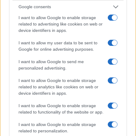
Complessivamente, nel campo di Poggioreale
Google consents
sono stati
identificati 65 stranieri adulti, 41 dei
I want to allow Google to enable storage
quali già gravati da precedenti
, oltre a sette
related to advertising like cookies on web or
minorenni. Quattro persone sono state
device identifiers in apps.
accompagnate in Questura per la notifica di
I want to allow my user data to be sent to
provvedimenti. Oltre alla pistola e alla katana, le
Google for online advertising purposes.
forze dell’ordine hanno sequestrato ben
otto
quintali di cavi di rame
.
I want to allow Google to send me
personalized advertising.
I want to allow Google to enable storage
related to analytics like cookies on web or
device identifiers in apps.
I want to allow Google to enable storage
related to functionality of the website or app.
I want to allow Google to enable storage
related to personalization.