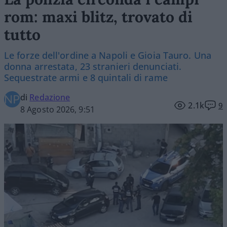
rom: maxi blitz, trovato di
tutto
Le forze dell'ordine a Napoli e Gioia Tauro. Una
donna arrestata, 23 stranieri denunciati.
Sequestrate armi e 8 quintali di rame
di
Redazione
2.1k
9
8 Agosto 2026, 9:51