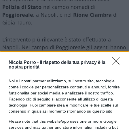
Polizia di Stato
nel campo nomadi di
Poggioreale,
a Napoli, e nel
Rione Ciambra
di
Gioia Tauro.
L’intervento più rilevante è stato effettuato a
Napoli. Nel campo di Poggioreale gli agenti hanno
arrestato una cittadina rumena, accusata di
detenzione illegale di arma da fuoco
,
Nicola Porro -
Il rispetto della tua privacy è la
nostra priorità
ricettazione, resistenza a pubblico ufficiale e furto
aggravato di energia elettrica. Durante i controlli è
Noi e i nostri partner utilizziamo, sul nostro sito, tecnologie
stata infatti recuperata anche una pistola calibro 9
come i cookie per personalizzare contenuti e annunci, fornire
con caricatore.
funzionalità per social media e analizzare il nostro traffico.
Facendo clic di seguito si acconsente all'utilizzo di questa
tecnologia. Puoi cambiare idea e modificare le tue scelte sul
consenso in qualsiasi momento ritornando su questo sito
Please note that this website/app uses one or more Google
services and may gather and store information including but