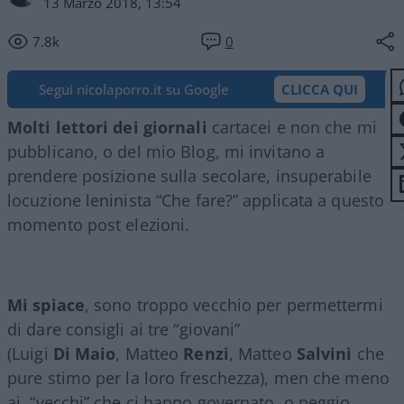
13 Marzo 2018, 13:54
7.8k
0
Segui nicolaporro.it su Google
CLICCA QUI
Molti lettori dei giornali
cartacei e non che mi
pubblicano, o del mio Blog, mi invitano a
prendere posizione sulla secolare, insuperabile
locuzione leninista “Che fare?” applicata a questo
momento post elezioni.
Mi spiace
, sono troppo vecchio per permettermi
di dare consigli ai tre “giovani”
(Luigi
Di
Maio
, Matteo
Renzi
, Matteo
Salvini
che
pure stimo per la loro freschezza), men che meno
ai “vecchi” che ci hanno governato, o peggio