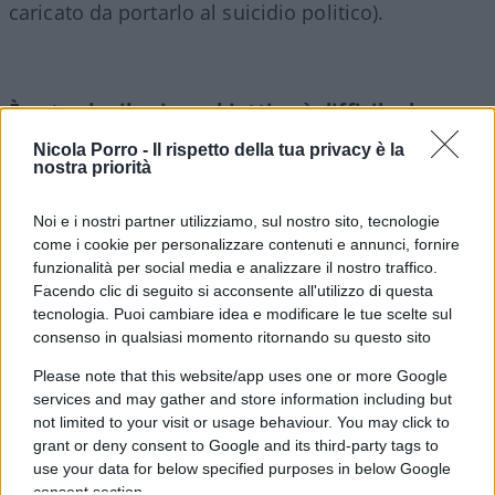
caricato da portarlo al suicidio politico).
È noto che il primo obiettivo è difficile da
perseguire
: trovare risorse per evitare un
Nicola Porro -
Il rispetto della tua privacy è la
aumento di Iva, accise, imposte dirette (clausole
nostra priorità
di salvaguardia), da un minimo di 12 a un
Noi e i nostri partner utilizziamo, sul nostro sito, tecnologie
massimo di 20 miliardi. Poi c’è il completamento
come i cookie per personalizzare contenuti e annunci, fornire
dell’Unione bancaria, il futuro Fondo europeo, la
funzionalità per social media e analizzare il nostro traffico.
riforma di Dublino sugli immigrati, il bilancio
Facendo clic di seguito si acconsente all'utilizzo di questa
tecnologia. Puoi cambiare idea e modificare le tue scelte sul
pluriennale con i fondi strutturali (destinati al
consenso in qualsiasi momento ritornando su questo sito
Principato del Sud di cui
Di
Maio
si è
autonominato sire).
Please note that this website/app uses one or more Google
services and may gather and store information including but
not limited to your visit or usage behaviour. You may click to
Senza dimenticare
il finanziamento del reddito
grant or deny consent to Google and its third-party tags to
use your data for below specified purposes in below Google
di cittadinanza di cui sono già pronti i fake
consent section.