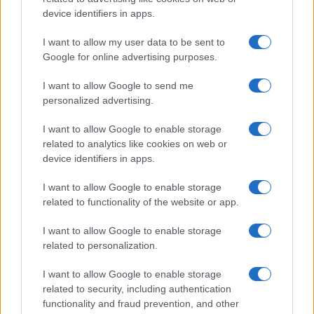
forza i primi due sedersi sulla riva destra del Po e
device identifiers in apps.
l’altro sugli argini dell’Arno? Avranno la forza di
perseguire la strategia del silenzio operoso, di
I want to allow my user data to be sent to
Google for online advertising purposes.
rifiutare di andare comunque al governo e
prepararsi alla partita finale delle europee,
I want to allow Google to send me
eliminando il concorrente principale?
personalized advertising.
I want to allow Google to enable storage
related to analytics like cookies on web or
La mia analisi comunque non sta facendo
device identifiers in apps.
passi avanti
, non sa rispondere alla domanda
I want to allow Google to enable storage
strategica che mi sono posto: Luigi di Maio,
related to functionality of the website or app.
Matteo Salvini, Matteo Renzi, i primi due grazie
I want to allow Google to enable storage
alla loro rozzezza popolana, il terzo sulla sua pelle
related to personalization.
di sedotto e abbandonato, avranno capito chi è
veramente il nemico, e se sì avranno
I want to allow Google to enable storage
related to security, including authentication
metabolizzato l’essenza ultima del
Ceo
capitalism
?
functionality and fraud prevention, and other