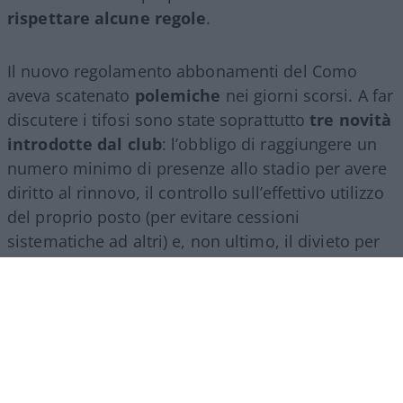
rispettare alcune regole
.
Il nuovo regolamento abbonamenti del Como
aveva scatenato
polemiche
nei giorni scorsi. A far
discutere i tifosi sono state soprattutto
tre novità
introdotte dal club
: l’obbligo di raggiungere un
numero minimo di presenze allo stadio per avere
diritto al rinnovo, il controllo sull’effettivo utilizzo
del proprio posto (per evitare cessioni
sistematiche ad altri) e, non ultimo, il divieto per
gli abbonati di indossare i colori della squadra
avversaria. Regole percepite da molti come troppo
invasive nei confronti di chi un titolo d’accesso lo
ha comunque pagato di tasca propria e che hanno
alimentato il sospetto (poi rivelatosi in parte
infondato) che il club potesse arrivare a ritirare