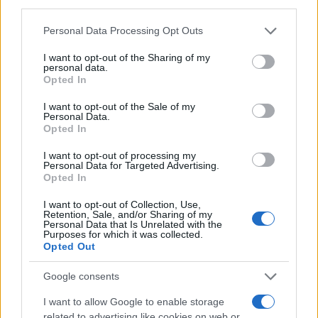
moduli. Per non parlare della partecipazione ai
tornei medioevali a 27 che precedono le nomine,
Personal Data Processing Opt Outs
in primis quella del successore di
Mario
Draghi
.
I want to opt-out of the Sharing of my
Un programma da far tremare non le gambe, ma
personal data.
Opted In
tutti gli arti.
I want to opt-out of the Sale of my
Personal Data.
Opted In
Se i pentastellati accettano, per
Di
Maio
il destino
I want to opt-out of processing my
sarebbe segnato: la consacrazione come “podestà
Personal Data for Targeted Advertising.
Opted In
locale” euro-diretto, e probabile successiva caduta
rovinosa nell’appuntamento delle elezioni
I want to opt-out of Collection, Use,
Retention, Sale, and/or Sharing of my
europee, a favore di un
Salvini
rimasto
Personal Data that Is Unrelated with the
Purposes for which it was collected.
assolutamente immobile.
Opted Out
Google consents
2)
Che farà
Salvini
? Che farà
Berlusconi
? Che farà
un
Renzi
travestito da Ghino di Tacco? Avranno la
I want to allow Google to enable storage
related to advertising like cookies on web or