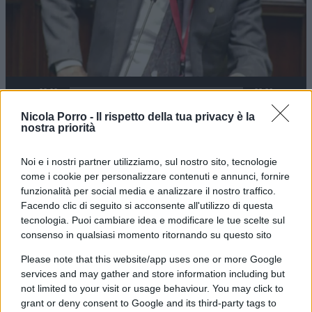
00:00
02:06
Nicola Porro -
Il rispetto della tua privacy è la
nostra priorità
Ma è proprio così? Non ci permettiamo di
Noi e i nostri partner utilizziamo, sul nostro sito, tecnologie
competere sul piano della scienza con il professor
come i cookie per personalizzare contenuti e annunci, fornire
Parisi. Ma non vorremmo neppure che la
scienza
funzionalità per social media e analizzare il nostro traffico.
fosse
sommersa dall’ideologia
. Perché, al
Facendo clic di seguito si acconsente all'utilizzo di questa
tecnologia. Puoi cambiare idea e modificare le tue scelte sul
contrario di quanto sostiene il Nobel tricolore, la
consenso in qualsiasi momento ritornando su questo sito
scienza e la tecnologia offrono e offriranno
Please note that this website/app uses one or more Google
parecchie soluzioni per rendere la crescita
services and may gather and store information including but
sostenibile. Il nucleare, anzitutto, quello di ultima
not limited to your visit or usage behaviour. You may click to
generazione e quello che, forse già dagli anni
grant or deny consent to Google and its third-party tags to