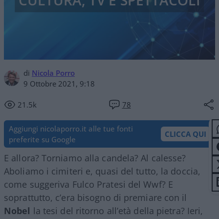
CULTURA, TV E SPETTACOLI
di
Nicola Porro
9 Ottobre 2021, 9:18
21.5k
78
Aggiungi nicolaporro.it alle tue fonti
CLICCA QUI
preferite su Google
E allora? Torniamo alla candela? Al calesse?
Aboliamo i cimiteri e, quasi del tutto, la doccia,
come suggeriva Fulco Pratesi del Wwf? E
soprattutto, c’era bisogno di premiare con il
Nobel
la tesi del ritorno all’età della pietra? Ieri,