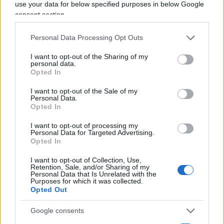
use your data for below specified purposes in below Google
Duemilaquaranta, potrà ricorrere alla fusione. E
consent section.
poi i sistemi per catturare l’anidride carbonica
dall’atmosfera. Mentre altre soluzioni che ci
Personal Data Processing Opt Outs
spacciano per ecologiste, tanto amiche
I want to opt-out of the Sharing of my
dell’ambiente (e dei diritti umani) non sono: basti
personal data.
pensare al ciclo di estrazione dei minerali
Opted In
necessari a costruire le batterie per le
auto
I want to opt-out of the Sale of my
Personal Data.
elettriche
, allo sconvolgimento ambientale che
Opted In
quel processo comporta, all’abuso delle
I want to opt-out of processing my
popolazioni del Terzo mondo, alla partita
Personal Data for Targeted Advertising.
geopolitica delicatissima che si gioca attorno a un
Opted In
settore sul quale si è tuffata – e certo non in virtù
I want to opt-out of Collection, Use,
di una genuina preoccupazione per la “casa
Retention, Sale, and/or Sharing of my
Personal Data that Is Unrelated with the
comune” – la Cina di Xi Jinping.
Purposes for which it was collected.
Opted Out
#CLIMA
#GIORGIO PARISI
#PREMIO NOBEL
Google consents