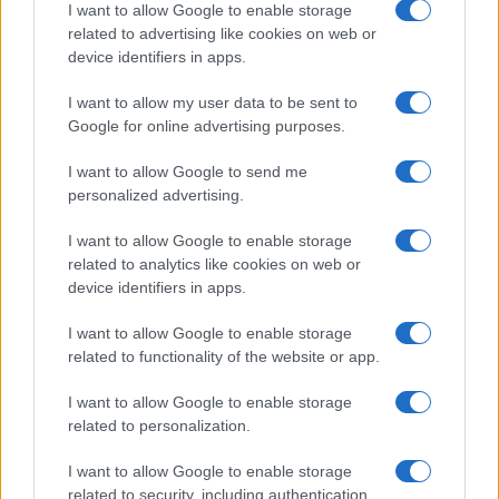
I want to allow Google to enable storage
Pagina
PAGINA
related to advertising like cookies on web or
Precedente
SUCCESSIVA
device identifiers in apps.
I want to allow my user data to be sent to
78
Google for online advertising purposes.
Leggi i commenti
I want to allow Google to send me
personalized advertising.
SEDUTE SATIRICHE
I want to allow Google to enable storage
Vignetta del 07/08/2026
related to analytics like cookies on web or
device identifiers in apps.
I want to allow Google to enable storage
related to functionality of the website or app.
Vai all'archivio delle vignette
I want to allow Google to enable storage
related to personalization.
I want to allow Google to enable storage
related to security, including authentication