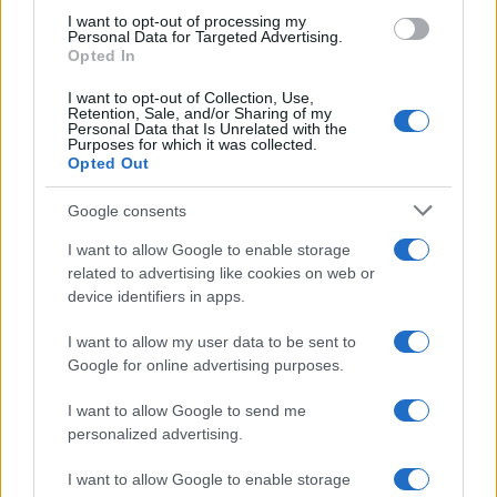
I want to opt-out of processing my
Personal Data for Targeted Advertising.
Giuseppe Conte
: parla con la stesso frizzante
Opted In
eloquio di un aristocratico borbonico del 1700. Du
palle. Pure lui, come Salvini, non ne ha azzeccata
I want to opt-out of Collection, Use,
Retention, Sale, and/or Sharing of my
una se non quella di evitare la salita al Colle del
Personal Data that Is Unrelated with the
Purposes for which it was collected.
poco amato Mario Draghi. Di Maio però gli ha
Opted Out
fatto pelo e contropelo, spiegandogli – con un
Google consents
solo comunicato su Belloni – la differenza tra
l’esame di diritto pubblico e la realtà
I want to allow Google to enable storage
related to advertising like cookies on web or
parlamentare.
Principiante, voto: 4
device identifiers in apps.
I want to allow my user data to be sent to
Luigi Di Maio:
dopo la rielezione lo hanno visto
Google for online advertising purposes.
brindare in un ristorante con la sua pattuglia di
fedeli parlamentari. Ha dirottato nelle prime
I want to allow Google to send me
votazioni i “suoi” voti su Mattarella, poi ha
personalized advertising.
affossato il blitz Belloni di Giuseppi. Voleva
I want to allow Google to enable storage