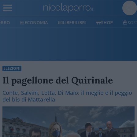
ECONOMIA
LIBERILIBRI
SHOP
SOSTIENICI
ELEZIONI
Il pagellone del Quirinale
Conte, Salvini, Letta, Di Maio: il meglio e il peggio
del bis di Mattarella