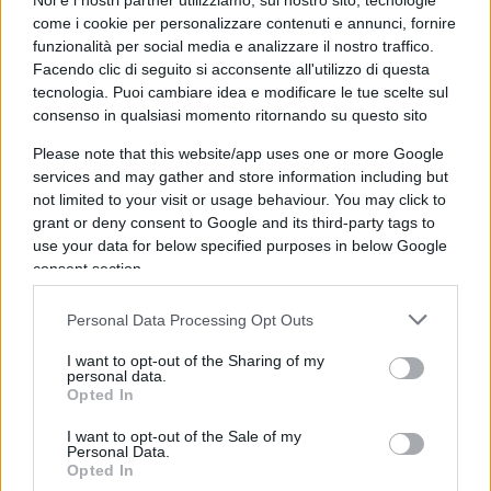
Noi e i nostri partner utilizziamo, sul nostro sito, tecnologie
compagno di merende Mattarella. Sconfitto, ma
come i cookie per personalizzare contenuti e annunci, fornire
un po’ meno di altri.
Ti piace vincere facile, voto:
funzionalità per social media e analizzare il nostro traffico.
Facendo clic di seguito si acconsente all'utilizzo di questa
6
tecnologia. Puoi cambiare idea e modificare le tue scelte sul
consenso in qualsiasi momento ritornando su questo sito
Matteo Renzi:
dopo il passaggio di Vlahovic dalla
Please note that this website/app uses one or more Google
Fiorentina alla Juventus, altra nota stonata. A
services and may gather and store information including but
Casini forse aveva promesso la Presidenza fin dai
not limited to your visit or usage behaviour. You may click to
grant or deny consent to Google and its third-party tags to
tempi della Commissione Banche, ma stavolta la
use your data for below specified purposes in below Google
mossa del cavallo non gli è riuscita. Definirlo
consent section.
sconfitto è un po’ troppo, ma stavolta non ha
costruito: solo distrutto. Il terrore in volto con cui
Personal Data Processing Opt Outs
s’è presentato davanti alle telecamere per
I want to opt-out of the Sharing of my
stoppare l’operazione 007 al Colle è da
personal data.
Opted In
incorniciare. Domanda: ma che segreti nasconde?
Scheletro nell’armadio, voto: 6
I want to opt-out of the Sale of my
Personal Data.
Opted In