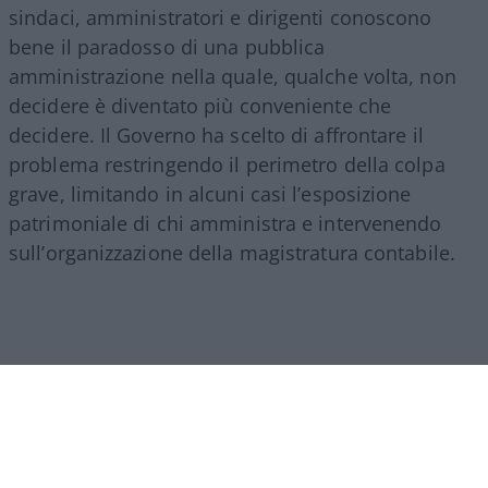
sindaci, amministratori e dirigenti conoscono
bene il paradosso di una pubblica
amministrazione nella quale, qualche volta, non
decidere è diventato più conveniente che
decidere. Il Governo ha scelto di affrontare il
problema restringendo il perimetro della colpa
grave, limitando in alcuni casi l’esposizione
patrimoniale di chi amministra e intervenendo
sull’organizzazione della magistratura contabile.