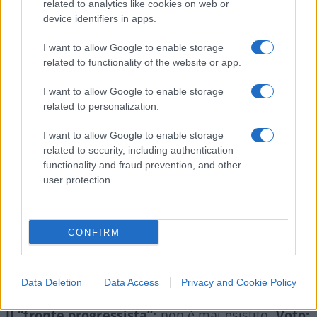
indebolire Conte e ci è riuscito, senza
related to analytics like cookies on web or
sostanzialmente sporcarsi le mani. Ora le ha
device identifiers in apps.
libere e pulite per seppellire politicamente
I want to allow Google to enable storage
l’avvocato del popolo. Piccolo appunto: come
related to functionality of the website or app.
ministro degli Esteri, anziché giocare al Quirinale
I want to allow Google to enable storage
avrebbe potuto occuparsi di Ucraina. Sarebbe
related to personalization.
stato più utile: 2 punti in meno.
Conticida, voto:
7-2=5
I want to allow Google to enable storage
related to security, including authentication
functionality and fraud prevention, and other
user protection.
Il M5S
: voleva aprire il Parlamento come una
scatoletta di tonno e solo tre anni fa aveva chiesto
l’impeachment di Mattarella. Si ritrova a votarlo di
CONFIRM
nuovo per poter restare nella scatoletta.
Patetico,
voto: 2
Data Deletion
Data Access
Privacy and Cookie Policy
Il “fronte progressista”:
non è mai esistito.
Voto: