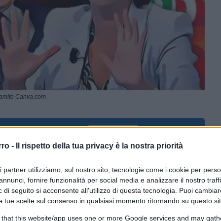
ramite Canva.com
CLICCA QUI
rro -
Il rispetto della tua privacy è la nostra priorità
ri partner utilizziamo, sul nostro sito, tecnologie come i cookie per pers
0:00
/
--:--
annunci, fornire funzionalità per social media e analizzare il nostro traff
 di seguito si acconsente all'utilizzo di questa tecnologia. Puoi cambiar
 Lo street artist ha partecipato al
Festival
e tue scelte sul consenso in qualsiasi momento ritornando su questo si
olto l’occasione per scattare un selfie con il
 that this website/app uses one or more Google services and may gath
o fare una foto con lei per mostrare all’Italia