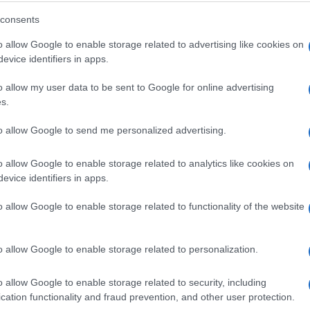
selfie con Putin dell’altro giorno ha
consents
nti, con i dem in prima fila.
o allow Google to enable storage related to advertising like cookies on
evice identifiers in apps.
nto Europeo
Pina Picierno
: “Ho scritto
o allow my user data to be sent to Google for online advertising
one Europea e al Consiglio dell’Unione
s.
llo, in arte Jorit, tra gli individui
e europea. Già col murale di Mariupol aveva
to allow Google to send me personalized advertising.
riminale e genocidario del popolo ucraino
strato di essere uno strumento della
o allow Google to enable storage related to analytics like cookies on
evice identifiers in apps.
lmente è ricercato per crimini di guerra e
ha aggiunto: “Mi auguro che le
o allow Google to enable storage related to functionality of the website
ropee che intrattengono rapporti economici
mente revocare le commesse in suo favore.
o allow Google to enable storage related to personalization.
contro l’ennesima misura attiva messa in
o allow Google to enable storage related to security, including
cation functionality and fraud prevention, and other user protection.