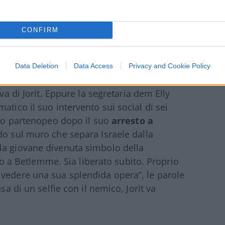
CONFIRM
pensare l’impensabile
Data Deletion
Data Access
Privacy and Cookie Policy
 Pd e più in generale della sinistra hanno
va di Jorit. Eppure la segretaria dem Elly
atico il suo intervento sui social di sei
taro partenopeo dopo il suo
arresto a
ando sul muro che separa Israele dalla
la giovane divenuta simbolo della
ato a Betlemme. Sia liberato subito. Proprio
 vedere una sua splendida opera”, le parole
sa di un selfie con il nemico, Jorit va