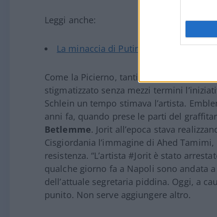
Leggi anche:
La minaccia di Putin e la necessità di 
Come la Picierno, tanti altri esponenti del
stigmatizzato senza mezzi termini l’iniziati
Schlein un tempo stimava l’artista. Emblem
anni fa, quando prese le parti del graffi
Betlemme
. Jorit all’epoca stava realizz
Cisgiordania l’immagine di Ahed Tamimi, 
resistenza. “L’artista #Jorit è stato arrest
qualche giorno fa a Napoli sono andata a
dell’attuale segretaria piddina. Oggi, a cau
punito. Non serve aggiungere altro.