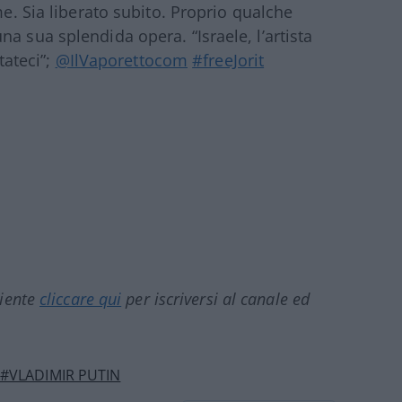
e. Sia liberato subito. Proprio qualche
a sua splendida opera. “Israele, l’artista
tateci”;
@IlVaporettocom
#freeJorit
ciente
cliccare qui
per iscriversi al canale ed
#VLADIMIR PUTIN