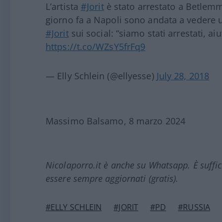
L’artista
#Jorit
è stato arrestato a Betlemm
giorno fa a Napoli sono andata a vedere un
#Jorit
sui social: “siamo stati arrestati, aiu
https://t.co/WZsY5frFq9
— Elly Schlein (@ellyesse)
July 28, 2018
Massimo Balsamo, 8 marzo 2024
Nicolaporro.it è anche su Whatsapp. È suffi
essere sempre aggiornati (gratis).
#ELLY SCHLEIN
#JORIT
#PD
#RUSSIA