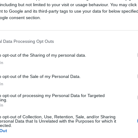
including but not limited to your visit or usage behaviour. You may click 
 che hanno spinto il numero uno del Cremlino
 to Google and its third-party tags to use your data for below specifi
a: “La Russia e l’Italia sono unite per l’arte
ogle consent section.
all’arte italiana e ci ha sempre tenuti vicini.
rande popolo. Noi in Russia l’abbiamo
ancora così”. Una visita, quella di Jorit a
l Data Processing Opt Outs
on il
Partito Democratico
che pretende di
o opt-out of the Sharing of my personal data.
social spunta un tweet imbarazzante a firma
In
o opt-out of the Sale of my Personal Data.
In
urales, Jorit non ha mai fatto mistero delle
to opt-out of processing my Personal Data for Targeted
ing.
ev, spesso scagliandosi contro la
In
 dell’Occidente. Ma non solo. L’artista
o opt-out of Collection, Use, Retention, Sale, and/or Sharing
le realizzato sulla facciata dell’istituto
ersonal Data that Is Unrelated with the Purposes for which it
lected.
erminato nel marzo 2022. Era il viso dello
Out
 cultura devono essere un ponte tra i