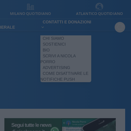
MILANO QUOTIDIANO
ATLANTICO QUOTIDIANO
CONTATTI E DONAZIONI
IBERALE
CHI SIAMO
SOSTIENICI
BIO
SCRIVI A NICOLA
PORRO
ADVERTISING
COME DISATTIVARE LE
NOTIFICHE PUSH