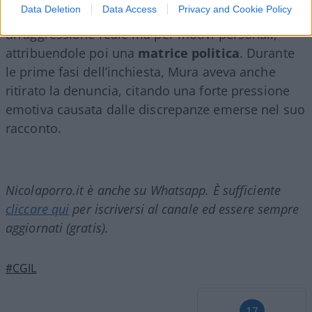
Data Deletion
Data Access
Privacy and Cookie Policy
inventato l’intera vicenda o se avesse denunciato
un’aggressione reale ma per motivi personali,
attribuendole poi una
matrice
politica
. Durante
le prime fasi dell’inchiesta, Mura aveva anche
ritirato la denuncia, citando una forte pressione
emotiva causata dalle discrepanze emerse nel suo
racconto.
Nicolaporro.it è anche su Whatsapp. È sufficiente
cliccare qui
per iscriversi al canale ed essere sempre
aggiornati (gratis).
#CGIL
17