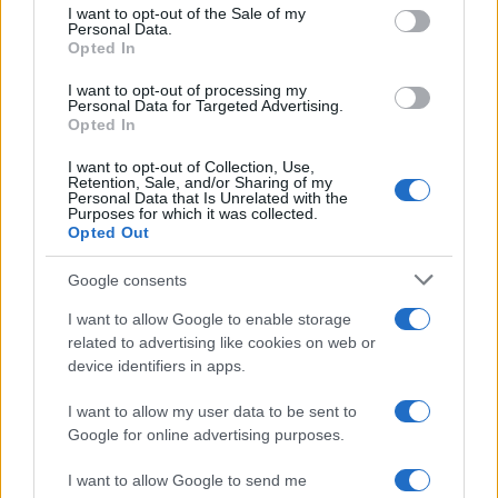
I want to opt-out of the Sale of my
innumerevoli discrepanze del racconto, la
Personal Data.
Opted In
posizione dei movimenti antifascisti e del
sindacato stanno ora prendendo una direzione
I want to opt-out of processing my
Personal Data for Targeted Advertising.
diversa. “Dagli sviluppi dell’indagine apparsi oggi
Opted In
sugli organi di stampa apprendiamo come i fatti
I want to opt-out of Collection, Use,
legati all’aggressione al sindacalista Fillea non
Retention, Sale, and/or Sharing of my
Personal Data that Is Unrelated with the
sarebbero confermati”, ha detto oggi la Cgil di
Purposes for which it was collected.
Opted Out
Genova. “Ove così fosse e come già dichiarato –
continua la nota – se non siamo di fronte a una
Google consents
escalation di violenza di qualsiasi natura non
I want to allow Google to enable storage
possiamo che tirare un respiro di sollievo: la Cgil
related to advertising like cookies on web or
purtroppo ha già pagato prezzi altissimi, anche in
device identifiers in apps.
tempi recenti. Il doveroso rispetto della
I want to allow my user data to be sent to
tempestiva e puntuale attività svolta dagli organi
Google for online advertising purposes.
inquirenti, cui va espressa sincera gratitudine per
il ruolo e l’impegno svolto nella ricerca di verità e
I want to allow Google to send me