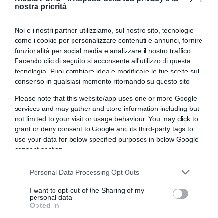
antifascista del 15 aprile erano presenti
nostra priorità
personalità come
Silvia
Salis
, candidata del
Noi e i nostri partner utilizziamo, sul nostro sito, tecnologie
centrosinistra, l’ex ministro
Andrea
Orlando
e l’ex
come i cookie per personalizzare contenuti e annunci, fornire
segretario della Cgil
Sergio
Cofferati
. “Un nostro
funzionalità per social media e analizzare il nostro traffico.
segretario, appartenente alla categoria degli edili,
Facendo clic di seguito si acconsente all'utilizzo di questa
è stato vittima di una vile aggressione fascista –
tecnologia. Puoi cambiare idea e modificare le tue scelte sul
consenso in qualsiasi momento ritornando su questo sito
aveva scritto in una nota a caldo la Cgil – Due
uomini, a Sestri Ponente, l’hanno avvicinato
Please note that this website/app uses one or more Google
services and may gather and store information including but
mentre scendeva dalla macchina di servizio, sulla
not limited to your visit or usage behaviour. You may click to
quale erano esposti i loghi dei referendum sul
grant or deny consent to Google and its third-party tags to
lavoro e cittadinanza, gridando ‘comunista di
use your data for below specified purposes in below Google
merda’, sputandogli addosso, facendo il saluto
consent section.
romano, avventandosi verso di lui che, pur
Personal Data Processing Opt Outs
riuscendo a difendersi e divincolarsi,
allontanandosi dal posto sulla sua vettura, ha
I want to opt-out of the Sharing of my
personal data.
dovuto fare ricorso alle cure del Pronto Soccorso”.
Opted In
Tuttavia, con la smentita dell’episodio, e le