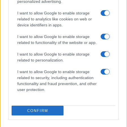
giustizia, impone di attendere l’esito di quanto in
personalized advertising.
corso”. In ogni caso, “a tutela dell’organizzazione
I want to allow Google to enable storage
saranno attivate le procedure interne di garanzia
related to analytics like cookies on web or
attraverso la sospensione dell’iscrizione alla Fillea
device identifiers in apps.
e quindi la revoca del distacco sindacale e di ogni
I want to allow Google to enable storage
incarico connesso alla persona coinvolta nei fatti”.
related to functionality of the website or app.
Inoltre, “se le notizie apparse oggi saranno
I want to allow Google to enable storage
confermate dagli organismi inquirenti, la Cgil si
related to personalization.
riserva di tutelarsi nelle forme che valuterà più
opportune e in tutti i modi possibili”.
I want to allow Google to enable storage
related to security, including authentication
functionality and fraud prevention, and other
Indagini in corso per chiarire i
user protection.
dettagli
Le autorità stanno lavorando per comprendere
CONFIRM
pienamente le motivazioni di Fabiano Mura. La
domanda principale è se il sindacalista avesse