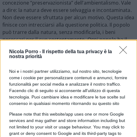
concezione “preservazionista” dell’ambientalismo. Vale
a dire: la natura deve essere selvaggia e incontaminata.
Non deve essere sfruttata per alcun motivo. Questa idea
finisce con intrecciarsi alla questione politica. Il popolo
può trarre dalla natura, senza modificarla, i beni
necessari per il suo sostentamento. Ogni popolo ha il
dovere di opporsi a chi vuole toccare il territorio per i
Nicola Porro -
Il rispetto della tua privacy è la
propri fini. Per questo l’alta velocità deve essere
nostra priorità
bloccata secondo i militanti No Tav.
Su una cosa i due commensali concordano:
Noi e i nostri partner utilizziamo, sul nostro sito, tecnologie
l’atteggiamento “preservazionista”
provoca gravissimi
come i cookie per personalizzare contenuti e annunci, fornire
danni proprio alla natura. In montagna, in particolare,
funzionalità per social media e analizzare il nostro traffico.
l’intervento umano è indispensabile per preservare
Facendo clic di seguito si acconsente all'utilizzo di questa
tecnologia. Puoi cambiare idea e modificare le tue scelte sul
correttamente l’ambiente. I pratoni vanno curati, come i
consenso in qualsiasi momento ritornando su questo sito
sentieri. Il letto dei fiumi va ripulito. Le frane devono
essere rimosse e messe in sicurezza.
Please note that this website/app uses one or more Google
Quello che non entra nella testa degli
ambientalisti
services and may gather and store information including but
radicali
è il fatto che, in montagna, cultura e natura o se
not limited to your visit or usage behaviour. You may click to
grant or deny consent to Google and its third-party tags to
preferite storia umana e natura sono inscindibili fin