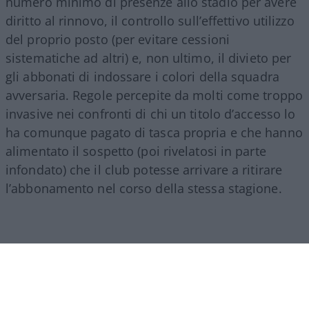
numero minimo di presenze allo stadio per avere
diritto al rinnovo, il controllo sull’effettivo utilizzo
del proprio posto (per evitare cessioni
sistematiche ad altri) e, non ultimo, il divieto per
gli abbonati di indossare i colori della squadra
avversaria. Regole percepite da molti come troppo
invasive nei confronti di chi un titolo d’accesso lo
ha comunque pagato di tasca propria e che hanno
alimentato il sospetto (poi rivelatosi in parte
infondato) che il club potesse arrivare a ritirare
l’abbonamento nel corso della stessa stagione.