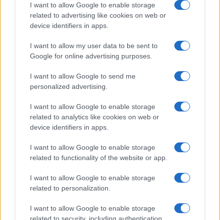
conservazione.
I want to allow Google to enable storage
Alessandro Gnocchi, 24 luglio 2019
related to advertising like cookies on web or
#AMBIENTALISMO
#TAV
device identifiers in apps.
I want to allow my user data to be sent to
5
Google for online advertising purposes.
Leggi i commenti
I want to allow Google to send me
personalized advertising.
SEDUTE SATIRICHE
I want to allow Google to enable storage
related to analytics like cookies on web or
Vignetta del 04/08/2026
device identifiers in apps.
I want to allow Google to enable storage
related to functionality of the website or app.
Vai all'archivio delle vignette
I want to allow Google to enable storage
related to personalization.
I want to allow Google to enable storage
related to security, including authentication