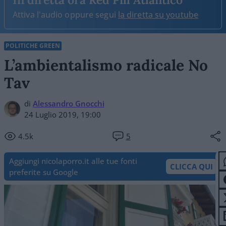
Attiva l'audio oppure segui
la diretta su youtube
POLITICHE GREEN
L’ambientalismo radicale No
Tav
di
Alessandro Gnocchi
24 Luglio 2019, 19:00
4.5k
5
Aggiungi nicolaporro.it alle tue fonti
CLICCA QUI
preferite su Google
Video
Player