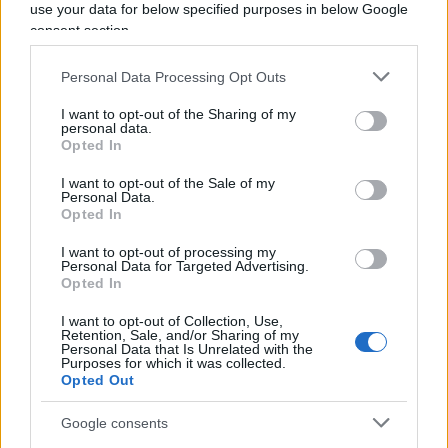
use your data for below specified purposes in below Google
dalla notte dei tempi. Dare un’occhiata alle
leggende
consent section.
ancestrali, primitive
, di queste valli chiarisce bene
questo legame e mostra come fin dalla preistoria vi
Personal Data Processing Opt Outs
fosse un rapporto profondo tra uomo e vette, fatto di
rispetto ma anche di necessario intervento. I giganti di
I want to opt-out of the Sharing of my
personal data.
roccia erano gli antenati dell’uomo, esseri mitologici e
Opted In
vicini alla divinità. Avevano una regina capace di parlare
col Sole. Il Sole sciolse i suoi capelli di ghiaccio e così
I want to opt-out of the Sale of my
Personal Data.
nacquero i fiumi, e poi le valli, gli alberi. Infine la regina
Opted In
dei giganti di granito creò l’uomo. E l’uomo cercò subito
I want to opt-out of processing my
di comunicare con i giganti, scalandoli. Ma i giganti non
Personal Data for Targeted Advertising.
erano tipi facili e rovesciavano sui loro nipotini umani
Opted In
sassi, neve e acqua. Allora gli uomini si organizzarono
I want to opt-out of Collection, Use,
per convivere al meglio con i loro antenati di roccia.
Retention, Sale, and/or Sharing of my
Personal Data that Is Unrelated with the
Camminare per un sentiero delle Dolomiti significa fare
Purposes for which it was collected.
una passeggiata nella storia, spesso tragica, di questi
Opted Out
montagne martoriate dalla Prima guerra mondiale.
Il “preservazionismo” conduce alla distruzione non alla
Google consents