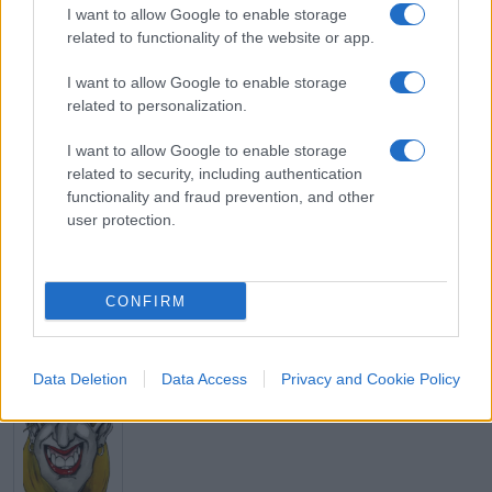
pacificamente la struttura e promuovendo diverse
I want to allow Google to enable storage
related to functionality of the website or app.
attività teatrali e non solo.
I want to allow Google to enable storage
related to personalization.
#ALBANIA
#REPORTAGE
I want to allow Google to enable storage
Pagina
PAGINA
related to security, including authentication
Precedente
SUCCESSIVA
functionality and fraud prevention, and other
user protection.
3
Leggi i commenti
CONFIRM
SEDUTE SATIRICHE
Data Deletion
Data Access
Privacy and Cookie Policy
Vignetta del 07/08/2026