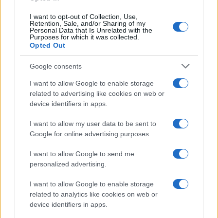
dell’Europa occidentale, d’altro canto l’economia
cresce ininterrottamente da anni e nel 2018 il
I want to opt-out of Collection, Use,
Retention, Sale, and/or Sharing of my
tasso di crescita ha superato il 4%.
Personal Data that Is Unrelated with the
Purposes for which it was collected.
La vita culturale in città è viva e una parte della
Opted Out
società civile si oppone alle dinamiche che
Google consents
governano il paese. A inizio novembre c’è stata
un’importante mostra di protesta realizzata
I want to allow Google to enable storage
dall’artista italo-albanese Avni Delvina presso il
related to advertising like cookies on web or
device identifiers in apps.
Teatro Nazionale. Da diversi mesi questa struttura
storica è in pericolo perché il governo e il comune
I want to allow my user data to be sent to
di Tirana vogliono raderla al suolo per lasciare
Google for online advertising purposes.
spazio all’ennesimo
abuso edilizio
che potrebbe
I want to allow Google to send me
portare alla costruzione di un nuovo grattacielo.
personalized advertising.
La stragrande maggioranza degli artisti e degli
I want to allow Google to enable storage
intellettuali si è opposta istituendo
related to analytics like cookies on web or
un’associazione per la protezione del teatro
device identifiers in apps.
(Aleanca për Mbrojtjen e Teatrit), occupando