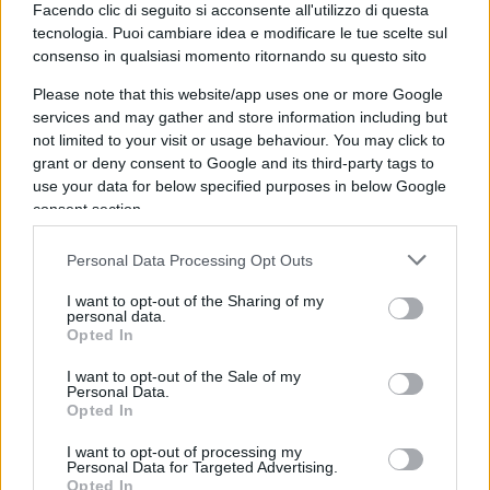
mantenuto la sua posizione limitandosi ad
Facendo clic di seguito si acconsente all'utilizzo di questa
accusare
Macron
a causa dell’opposizione
tecnologia. Puoi cambiare idea e modificare le tue scelte sul
consenso in qualsiasi momento ritornando su questo sito
francese all’ingresso albanese e macedone.
Please note that this website/app uses one or more Google
services and may gather and store information including but
not limited to your visit or usage behaviour. You may click to
grant or deny consent to Google and its third-party tags to
use your data for below specified purposes in below Google
consent section.
Personal Data Processing Opt Outs
I want to opt-out of the Sharing of my
personal data.
Opted In
I want to opt-out of the Sale of my
Personal Data.
Eppure, camminando per le strade di Tirana, si ha
Opted In
la sensazione di una città e di una nazione in forte
I want to opt-out of processing my
crescita che si sta avvicinando agli standard di vita
Personal Data for Targeted Advertising.
Opted In