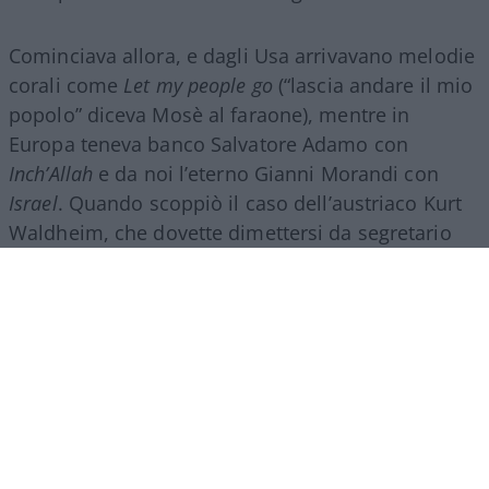
Cominciava allora, e dagli Usa arrivavano melodie
corali come
Let my people go
(“lascia andare il mio
popolo” diceva Mosè al faraone), mentre in
Europa teneva banco Salvatore Adamo con
Inch’Allah
e da noi l’eterno Gianni Morandi con
Israel
. Quando scoppiò il caso dell’austriaco Kurt
Waldheim, che dovette dimettersi da segretario
dell’Onu perché qualcuno aveva fatto circolare
una sua foto di guerra in divisa tedesca, fu
Giorgio
Bocca
, giornalista di sinistra, a sospettare
lo zampino del Mossad, che a quel tempo cercava
di importare ebrei russi contrattando con l’Urss
per rimpinguare demograficamente un Israele
sempre in guerra. Quando poi i famosi Colonnelli
presero il potere in Grecia, il sistema della