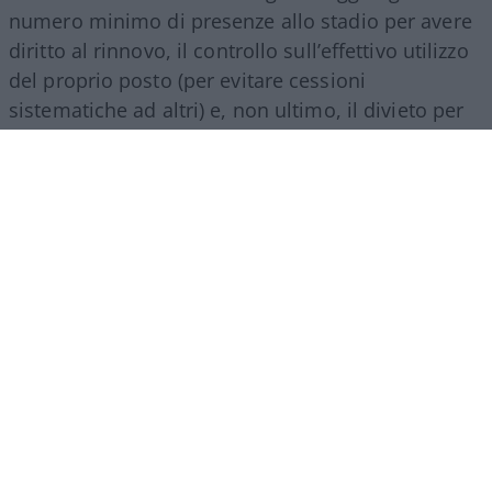
numero minimo di presenze allo stadio per avere
diritto al rinnovo, il controllo sull’effettivo utilizzo
del proprio posto (per evitare cessioni
sistematiche ad altri) e, non ultimo, il divieto per
gli abbonati di indossare i colori della squadra
avversaria. Regole percepite da molti come troppo
invasive nei confronti di chi un titolo d’accesso lo
ha comunque pagato di tasca propria e che hanno
alimentato il sospetto (poi rivelatosi in parte
infondato) che il club potesse arrivare a ritirare
l’abbonamento nel corso della stessa stagione.