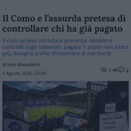
Il Como e l’assurda pretesa di
controllare chi ha già pagato
Il club lariano introduce presenze minime e
controlli sugli abbonati: pagare il posto non basta
più, bisogna anche dimostrare di meritarlo
di Ivan Mazzoletti
1.4k
2
6 Agosto 2026, 20:00