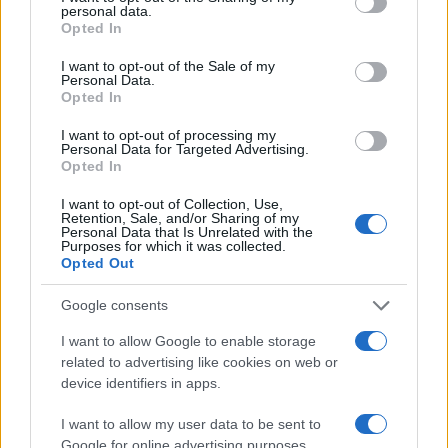
parametro è invece escluso. Per dirla tutta,
questi
personal data.
Opted In
stessi modelli calcolano
che se le emissioni
antropiche crescono al ritmo con cui sono
I want to opt-out of the Sale of my
Personal Data.
cresciute finora, il clima del 2100 sarà di 5 gradi
Opted In
più caldo. Un disastro. Notate che il risultato dei
I want to opt-out of processing my
calcoli dai modelli non l’ho chiamato
fatto
, perché
Personal Data for Targeted Advertising.
quei risultati non sono un’osservazione
Opted In
sperimentale. Poi, naturalmente, c’è una
I want to opt-out of Collection, Use,
Retention, Sale, and/or Sharing of my
moltitudine di gente, inclusi molti studiosi del
Personal Data that Is Unrelated with the
Purposes for which it was collected.
clima, che concordano con quanto appena detto,
Opted Out
ma abbiamo anche detto che la circostanza non
ha alcun rilievo.
Google consents
I want to allow Google to enable storage
related to advertising like cookies on web or
device identifiers in apps.
I want to allow my user data to be sent to
La congettura davanti ai fatti?
Google for online advertising purposes.