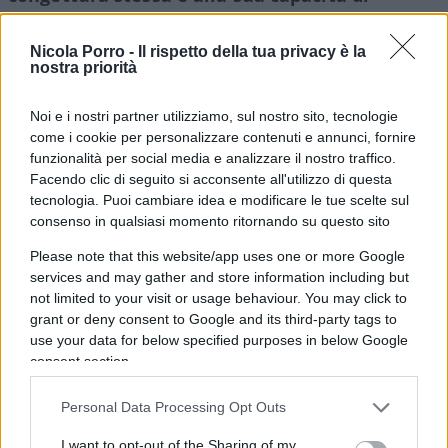
diventare teoria scientifica consolidata
.
Nicola Porro -
Il rispetto della tua privacy è la
nostra priorità
La congettura AGW
Noi e i nostri partner utilizziamo, sul nostro sito, tecnologie
come i cookie per personalizzare contenuti e annunci, fornire
Tornando all’AGW, la congettura nacque,
funzionalità per social media e analizzare il nostro traffico.
Facendo clic di seguito si acconsente all'utilizzo di questa
legittimamente, come conseguenza del
fatto
che
tecnologia. Puoi cambiare idea e modificare le tue scelte sul
la CO2 è un gas-serra. E si è consolidata col
fatto
consenso in qualsiasi momento ritornando su questo sito
che effettivamente il clima è più caldo oggi che
Please note that this website/app uses one or more Google
non all’inizio dell’era industriale. Infine, si sarebbe
services and may gather and store information including but
vieppiù consolidata grazie a certi modelli
not limited to your visit or usage behaviour. You may click to
matematici i quali, includendo una moltitudine di
grant or deny consent to Google and its third-party tags to
use your data for below specified purposes in below Google
parametri che controllano il clima, calcolano un
consent section.
riscaldamento se il parametro “emissioni
antropiche” è incluso tra i parametri, e non
Personal Data Processing Opt Outs
calcolano alcun riscaldamento se questo
I want to opt-out of the Sharing of my