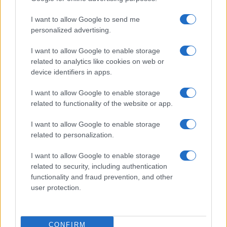
Cade miseramente
I want to allow Google to send me
personalized advertising.
Ciò che invece ha rilievo è vedere se la congettura
I want to allow Google to enable storage
related to analytics like cookies on web or
(ripeto: legittima, quando nacque) resiste a
device identifiers in apps.
tentativi di falsificazione. Io non sono un
climatologo, ma sono chimico-fisico e conosco lo
I want to allow Google to enable storage
spettro d’assorbimento in infrarosso della CO2
,
related to functionality of the website or app.
e mi ha meravigliato apprendere che la CO2, con
I want to allow Google to enable storage
la sua piccola finestra d’assorbimento in
related to personalization.
infrarosso, potesse avere una tale importanza,
I want to allow Google to enable storage
tanto più che conosco anche lo spettro
related to security, including authentication
d’assorbimento in infrarosso dell’acqua, la quale
functionality and fraud prevention, and other
consiste poi dell’85% dei gas-serra. Con questo
user protection.
sospetto, una persona di scienza vuole vederci un
po’ più chiaro.
CONFIRM