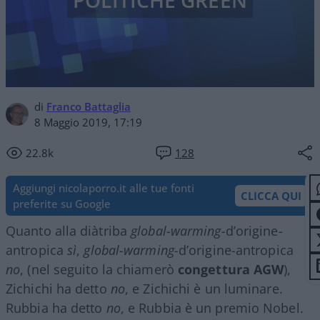
POLITICHE GREEN
di
Franco Battaglia
8 Maggio 2019, 17:19
22.8k
128
Aggiungi nicolaporro.it alle tue fonti
CLICCA QUI
preferite su Google
Quanto alla diàtriba
global-warming-
d’origine-
antropica
sì
,
global-warming-
d’origine-antropica
no
, (nel seguito la chiamerò
congettura AGW
),
Zichichi ha detto
no
, e Zichichi è un luminare.
Rubbia ha detto
no
, e Rubbia è un premio Nobel.