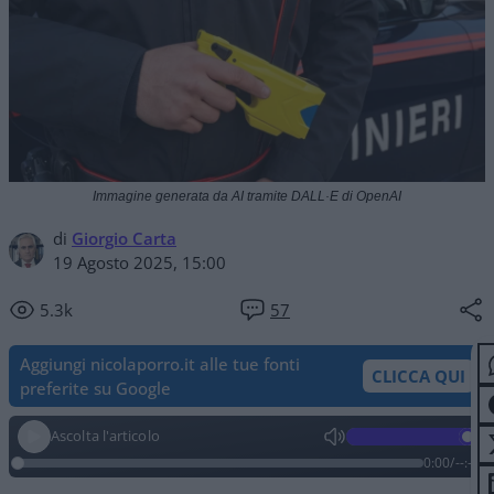
Immagine generata da AI tramite DALL·E di OpenAI
di
Giorgio Carta
19 Agosto 2025, 15:00
5.3k
57
Aggiungi nicolaporro.it alle tue fonti
CLICCA QUI
preferite su Google
Ascolta l'articolo
0:00
/
--:--