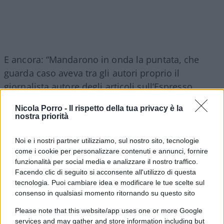
E ancora: “Mandarono in onda la puntata, che
guarda caso aveva tra gli autori proprio il
giornalista autore degli articoli sull’Espresso,
qualche giorno prima dell’udienza preliminare in
Nicola Porro -
Il rispetto della tua privacy è la
cui si doveva decidere sul mio rinvio a giudizio.
nostra priorità
Rinvio che, nel montare dell’indignazione
generale, puntualmente arrivò. Ma c’è
un
Noi e i nostri partner utilizziamo, sul nostro sito, tecnologie
come i cookie per personalizzare contenuti e annunci, fornire
dettaglio che ancora mi sconvolge
”. Rigoli ha
funzionalità per social media e analizzare il nostro traffico.
evidenziato sul punto: “Durante la trasmissione
Facendo clic di seguito si acconsente all'utilizzo di questa
venne esibito
un documento che aveva in un
tecnologia. Puoi cambiare idea e modificare le tue scelte sul
angolo un numero di protocollo, “622”
. Quel
consenso in qualsiasi momento ritornando su questo sito
documento arrivava dal fascicolo del pm ma
Please note that this website/app uses one or more Google
eravamo ancora nel mezzo dell’udienza
services and may gather and store information including but