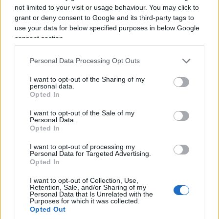
not limited to your visit or usage behaviour. You may click to
preliminare, quando gli atti sono secretati, quindi
grant or deny consent to Google and its third-party tags to
come poteva averlo Report? In seguito ho saputo
use your data for below specified purposes in below Google
che sia il giornalista dell’Espresso che l’avvocato
consent section.
di Crisanti avevano fatto richiesta di accesso agli
Personal Data Processing Opt Outs
atti alla procura e avevano avuto via libera…
comunque per vederci chiaro ho presentato un
I want to opt-out of the Sharing of my
personal data.
esposto, che è stato trasmesso a Roma e lì
Opted In
archiviato. Curiosamente, adesso proprio Sigfrido
I want to opt-out of the Sale of my
Ranucci di Report
lamenta le stesse anomalie
Personal Data.
nell’inchiesta sul suo attentato e ha presentato un
Opted In
esposto simile al mio per fermare la fuga di
I want to opt-out of processing my
Personal Data for Targeted Advertising.
notizie dalla procura. Chissà se archivieranno
Opted In
anche quello… Comunque lo rivedrò presto, è
I want to opt-out of Collection, Use,
stato
rinviato a giudizio per diffamazione nei
Retention, Sale, and/or Sharing of my
miei confronti
”.
Personal Data that Is Unrelated with the
Purposes for which it was collected.
Opted Out