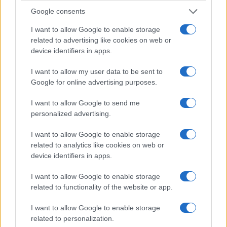
Il processo, infatti, è durato due anni. Dopo
Google consents
l’audizione dei testimoni dell’accusa, il giudice ha
I want to allow Google to enable storage
interrotto il dibattimento senza neppure ascoltare
related to advertising like cookies on web or
quelli della difesa, applicando l’articolo 129 del
device identifiers in apps.
codice di procedura penale. Rigoli e Patrizia
I want to allow my user data to be sent to
Simionato sono stati
assolti perché il fatto non
Google for online advertising purposes.
sussiste
. Non per prescrizione, non per un vizio
formale e nemmeno per insufficienza delle prove:
I want to allow Google to send me
il fatto contestato non esisteva.
personalized advertising.
I want to allow Google to enable storage
related to analytics like cookies on web or
device identifiers in apps.
I want to allow Google to enable storage
related to functionality of the website or app.
I want to allow Google to enable storage
related to personalization.