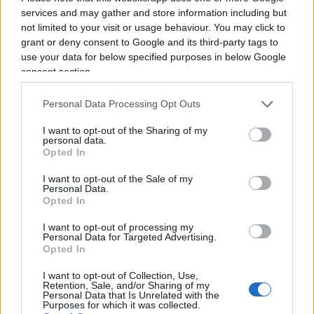
services and may gather and store information including but
not limited to your visit or usage behaviour. You may click to
grant or deny consent to Google and its third-party tags to
use your data for below specified purposes in below Google
consent section.
Personal Data Processing Opt Outs
Sicurezza a Milano, Nahum (Azione)
I want to opt-out of the Sharing of my
personal data.
ne ha per tutti: “Governo
Opted In
disastroso, sui taser il Pd faccia
I want to opt-out of the Sale of my
pace con se stesso”
Personal Data.
Opted In
I want to opt-out of processing my
di
Andrea Parrino
3.7k
Personal Data for Targeted Advertising.
5 Giugno 2026, 19:50
Opted In
I want to opt-out of Collection, Use,
Retention, Sale, and/or Sharing of my
Personal Data that Is Unrelated with the
Purposes for which it was collected.