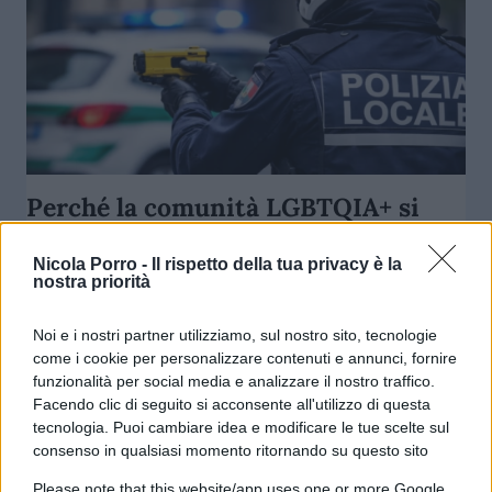
Perché la comunità LGBTQIA+ si
oppone ai taser per la Polizia locale
di Milano
Nicola Porro -
Il rispetto della tua privacy è la
nostra priorità
di
Redazione Milano
3.9k
Noi e i nostri partner utilizziamo, sul nostro sito, tecnologie
8 Giugno 2026, 15:22
come i cookie per personalizzare contenuti e annunci, fornire
funzionalità per social media e analizzare il nostro traffico.
Facendo clic di seguito si acconsente all'utilizzo di questa
tecnologia. Puoi cambiare idea e modificare le tue scelte sul
consenso in qualsiasi momento ritornando su questo sito
Please note that this website/app uses one or more Google