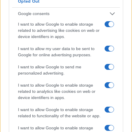
Opted Out
Google consents
I want to allow Google to enable storage
related to advertising like cookies on web or
device identifiers in apps.
I want to allow my user data to be sent to
Google for online advertising purposes.
Sicurezza a Milano, nuovo incontro
I want to allow Google to send me
con Piantedosi. Ma Sala ci arriva
personalized advertising.
senza taser
I want to allow Google to enable storage
related to analytics like cookies on web or
di
Redazione Milano
device identifiers in apps.
3.6k
4 Giugno 2026, 7:53
I want to allow Google to enable storage
related to functionality of the website or app.
I want to allow Google to enable storage