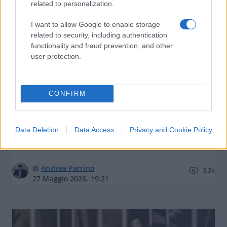
related to personalization.
I want to allow Google to enable storage
related to security, including authentication
functionality and fraud prevention, and other
user protection.
CONFIRM
Milano, Albiani (Pd): “Divisioni su
Tel Aviv e taser? Ma questa non è
Data Deletion
Data Access
Privacy and Cookie Policy
una maggioranza spaccata”
di
Andrea Parrino
3.3k
27 Maggio 2026, 19:21